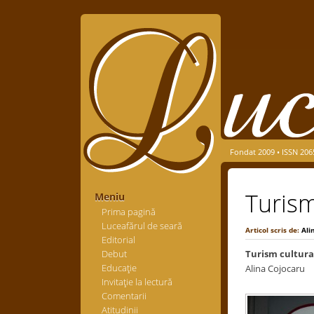
Fondat 2009 • ISSN 206
Turism
Meniu
Prima pagină
Luceafărul de seară
Articol scris de:
Ali
Editorial
Debut
Turism cultura
Educaţie
Alina Cojocaru
Invitaţie la lectură
Comentarii
Atitudinii