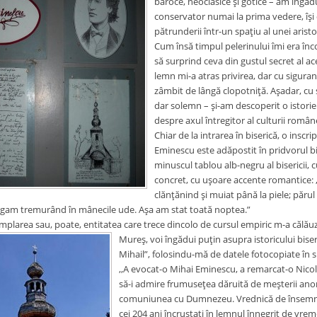
baroce, neoclasice şi gotice – am îngăd
conservator numai la prima vedere, îşi 
pătrunderii într-un spaţiu al unei aristocr
Cum însă timpul pelerinului îmi era încor
să surprind ceva din gustul secret al ac
lemn mi-a atras privirea, dar cu siguranţ
zâmbit de lângă clopotniţă. Aşadar, cu 
dar solemn – şi-am descoperit o istorie c
despre axul întregitor al culturii româ
Chiar de la intrarea în biserică, o inscri
Eminescu este adăpostit în pridvorul bi
minuscul tablou alb-negru al bisericii, 
concret, cu uşoare accente romantice: ,
clănţănind şi muiat până la piele; păru
 băgam tremurând în mânecile ude. Aşa am stat toată noptea.”
mplarea sau, poate, entitatea care trece dincolo de cursul empiric m-a călăuzi
Mureş, voi îngădui puţin asupra istoricului biser
Mihail”, folosindu-mă de datele fotocopiate în s
,,A evocat-o Mihai Eminescu, a remarcat-o Nicolae
să-i admire frumuseţea dăruită de meşterii anonimi
comuniunea cu Dumnezeu. Vrednică de însemnat î
cei 204 ani încrustaţi în lemnul înnegrit de vrem