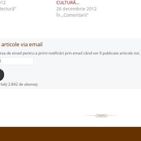
012
CULTURĂ…
 lectură”
26 decembrie 2012
În „Comentarii”
articole via email
esa de email pentru a primi notificări prin email când vor fi publicate articole noi.
rlalți 2.842 de abonați.