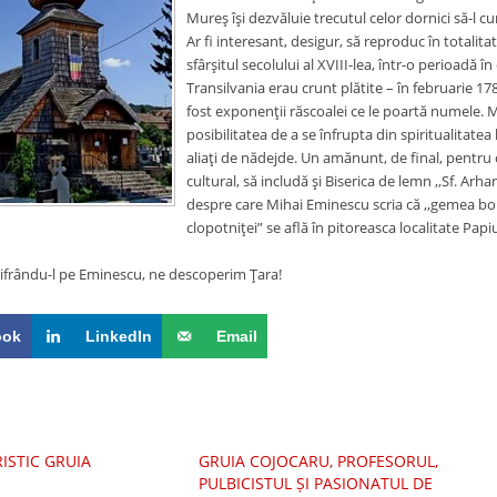
Mureş îşi dezvăluie trecutul celor dornici să-l c
Ar fi interesant, desigur, să reproduc în totalitat
sfârşitul secolului al XVIII-lea, într-o perioadă 
Transilvania erau crunt plătite – în februarie 178
fost exponenţii răscoalei ce le poartă numele. M
posibilitatea de a se înfrupta din spiritualitatea 
aliaţi de nădejde. Un amănunt, de final, pentru ce
cultural, să includă şi Biserica de lemn ,,Sf. Arha
despre care Mihai Eminescu scria că ,,gemea bolna
clopotniţei” se află în pitoreasca localitate Papi
ifrându-l pe Eminescu, ne descoperim Ţara!
ook
LinkedIn
Email
STIC GRUIA
GRUIA COJOCARU, PROFESORUL,
PULBICISTUL ȘI PASIONATUL DE