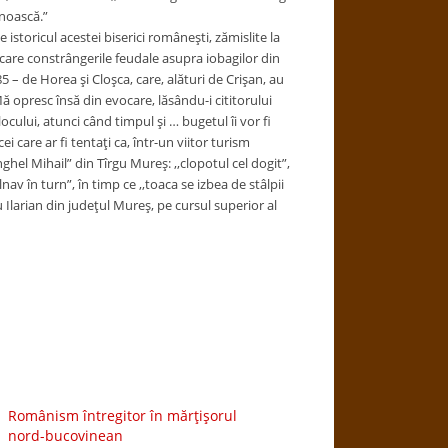
unoască.”
e istoricul acestei biserici româneşti, zămislite la
în care constrângerile feudale asupra iobagilor din
5 – de Horea şi Cloşca, care, alături de Crişan, au
ă opresc însă din evocare, lăsându-i cititorului
locului, atunci când timpul şi … bugetul îi vor fi
i care ar fi tentaţi ca, într-un viitor turism
nghel Mihail” din Tîrgu Mureş: ,,clopotul cel dogit”,
v în turn”, în timp ce ,,toaca se izbea de stâlpii
u Ilarian din judeţul Mureş, pe cursul superior al
Românism întregitor în mărţişorul
nord-bucovinean