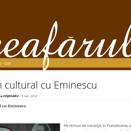
5 - 4200
 cultural cu Eminescu
na COJOCARU
/ 8 ian. 2012
l cu Eminescu
Pe ritmuri de vacanţă, în Transilvania