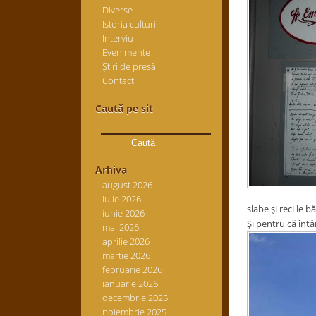
Diverse
Istoria culturii
Interviu
Evenimente
Știri de presă
Contact
Caută pe sit
Caută
după:
Arhiva
august 2026
iulie 2026
slabe şi reci le
iunie 2026
Şi pentru că întâ
mai 2026
aprilie 2026
martie 2026
februarie 2026
ianuarie 2026
decembrie 2025
noiembrie 2025