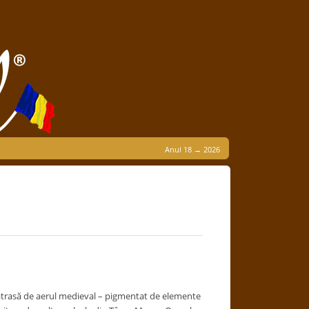
Anul 18 → 2026
, atrasă de aerul medieval – pigmentat de elemente