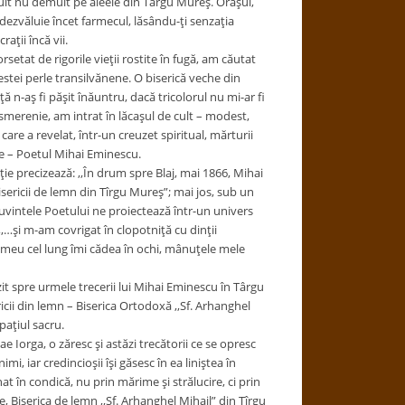
uit nu demult pe aleele din Târgu Mureş. Oraşul,
dezvăluie încet farmecul, lăsându-ţi senzaţia
aţii încă vii.
setat de rigorile vieţii rostite în fugă, am căutat
estei perle transilvănene. O biserică veche din
ă n-aş fi păşit înăuntru, dacă tricolorul nu mi-ar fi
smerenie, am intrat în lăcaşul de cult – modest,
are a revelat, într-un creuzet spiritual, mărturii
ne – Poetul Mihai Eminescu.
pţie precizează: ,,În drum spre Blaj, mai 1866, Mihai
sericii de lemn din Tîrgu Mureş”; mai jos, sub un
cuvintele Poetului ne proiectează într-un univers
,…şi m-am covrigat în clopotniţă cu dinţii
l meu cel lung îmi cădea în ochi, mânuţele mele
t spre urmele trecerii lui Mihai
Eminescu în Târgu
icii din lemn – Biserica Ortodoxă ,,Sf. Arhanghel
paţiul sacru.
 Iorga, o zăresc şi astăzi trecătorii ce se opresc
, iar credincioşii îşi găsesc în ea liniştea în
n condică, nu prin mărime şi strălucire, ci prin
e, Biserica de lemn ,,Sf. Arhanghel Mihail” din Tîrgu