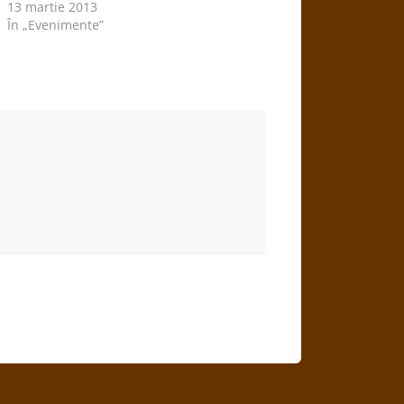
13 martie 2013
În „Evenimente”