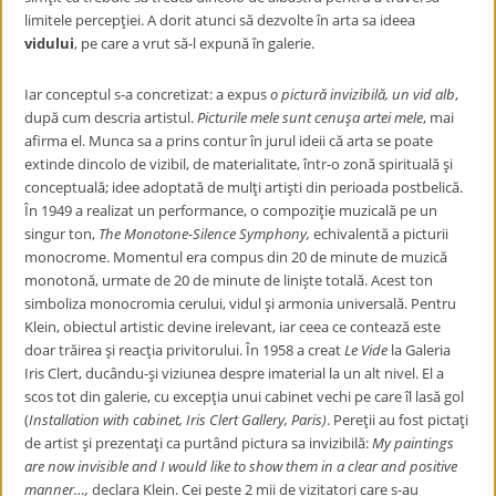
limitele percepţiei. A dorit atunci să dezvolte în arta sa ideea
vidului
, pe care a vrut să-l expună în galerie.
Iar conceptul s-a concretizat: a expus
o pictură invizibilă, un vid alb
,
după cum descria artistul.
Picturile mele sunt cenuşa artei mele
, mai
afirma el. Munca sa a prins contur în jurul ideii că arta se poate
extinde dincolo de vizibil, de materialitate, într-o zonă spirituală şi
conceptuală; idee adoptată de mulţi artişti din perioada postbelică.
În 1949 a realizat un performance, o compoziţie muzicală pe un
singur ton,
The Monotone-Silence Symphony,
echivalentă a picturii
monocrome. Momentul era compus din 20 de minute de muzică
monotonă, urmate de 20 de minute de linişte totală. Acest ton
simboliza monocromia cerului, vidul şi armonia universală. Pentru
Klein, obiectul artistic devine irelevant, iar ceea ce contează este
doar trăirea şi reacţia privitorului. În 1958 a creat
Le Vide
la Galeria
Iris Clert, ducându-şi viziunea despre imaterial la un alt nivel. El a
scos tot din galerie, cu excepţia unui cabinet vechi pe care îl lasă gol
(
Installation with cabinet, Iris Clert Gallery, Paris)
. Pereţii au fost pictaţi
de artist şi prezentaţi ca purtând pictura sa invizibilă:
My paintings
are now invisible and I would like to show them in a clear and positive
manner…,
declara Klein. Cei peste 2 mii de vizitatori care s-au