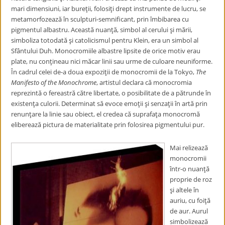
mari dimensiuni, iar bureţii, folosiţi drept instrumente de lucru, se
metamorfozează în sculpturi-semnificant, prin îmbibarea cu
pigmentul albastru. Această nuanţă, simbol al cerului şi mării,
simboliza totodată şi catolicismul pentru Klein, era un simbol al
Sfântului Duh. Monocromiile albastre lipsite de orice motiv erau
plate, nu conţineau nici măcar linii sau urme de culoare neuniforme.
În cadrul celei de-a doua expoziţii de monocromii de la Tokyo,
The
Manifesto of the Monochrome
, artistul declara că monocromia
reprezintă o fereastră către libertate, o posibilitate de a pătrunde în
existenţa culorii. Determinat să evoce emoţii şi senzaţii în artă prin
renunţare la linie sau obiect, el credea că suprafaţa monocromă
eliberează pictura de materialitate prin folosirea pigmentului pur.
Mai relizează
monocromii
într-o nuanţă
proprie de roz
şi altele în
auriu, cu foiţă
de aur. Aurul
simbolizează