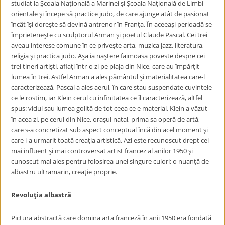
studiat la Şcoala Naţională a Marinei şi Şcoala Naţională de Limbi
orientale şi începe să practice judo, de care ajunge atât de pasionat
încât îşi doreşte să devină antrenor în Franţa. În aceeaşi perioadă se
împrieteneşte cu sculptorul Arman şi poetul Claude Pascal. Cei trei
aveau interese comune în ce priveşte arta, muzica jazz, literatura,
religia şi practica judo. Aşa ia naştere faimoasa poveste despre cei
trei tineri artişti, aflaţi într-o zi pe plaja din Nice, care au împărţit
lumea în trei. Astfel Arman a ales pământul şi materialitatea care-l
caracterizează, Pascal a ales aerul, în care stau suspendate cuvintele
ce le rostim, iar Klein cerul cu infinitatea ce îl caracterizează, altfel
spus: vidul sau lumea golită de tot ceea ce e material. Klein a văzut
în acea zi, pe cerul din Nice, oraşul natal, prima sa operă de artă,
care s-a concretizat sub aspect conceptual încă din acel moment şi
care i-a urmarit toată creaţia artistică. Azi este recunoscut drept cel
mai influent şi mai controversat artist francez al anilor 1950 şi
cunoscut mai ales pentru folosirea unei singure culori: o nuanţă de
albastru ultramarin, creaţie proprie.
Revoluţia albastră
Pictura abstractă care domina arta franceză în anii 1950 era fondată