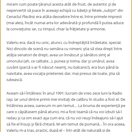
miram cum poate ţăranul acesta atât de frust, de autentic şi de
nepervertit să joace în aceeaşi echipă cu băieţii şi fetele
„
subţiri” din
Cenaclul
Flacăra
; era atâta deosebire între ei, între primele impresii
(mai ales), încât numai arta lor adevărată şi profundă îi putea aduce
la convieţuire; iar, cu timpul, chiar la frăţietate şi armonie.
Valeriu era, dacă nu unic, atunci, cu îndreptăţită întâietate, special.
Nici dincolo de scenă nu semăna cu nimeni; ştia să stea drept între
atâţia senatori de drept, avea un înnăscut şi sănătos simţ al
umorului (ah, ce calitate…), punea şi inima, dar şi umărul, avea
cuvânt (parcă s-ar fi născut neamţ, nu balcanic!), era bun până la
naivitate, avea vocaţia prieteniei; dar, mai presus de toate, ştia să
iubească.
Aveam să-l întâlnesc în anul 1991; lucram de vreo zece luni la Radio
Iaşi, iar unul dintre primii mei invitaţi de calibru în studio a fost el. De
întâlnirea aceea, oarecum m-am temut… La bruma de experienţă pe
care o căpătasem până atunci, mi-a fost teamă că nu voi izbuti să-l
redau şi ca om exact aşa cum era, că nu voi reuşi îndeajuns să-l ajut
să fie el însuşi şi fără chitară. M-am temut de pomană… În ora aceea,
Valeriu m-a tras, practic, după el – într-atât de naturală şi de