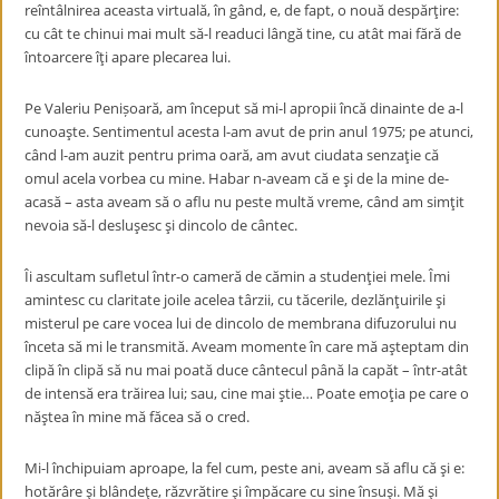
reîntâlnirea aceasta virtuală, în gând, e, de fapt, o nouă despărţire:
cu cât te chinui mai mult să-l readuci lângă tine, cu atât mai fără de
întoarcere îţi apare plecarea lui.
Pe Valeriu Penișoară, am început să mi-l apropii încă dinainte de a-l
cunoaşte. Sentimentul acesta l-am avut de prin anul 1975; pe atunci,
când l-am auzit pentru prima oară, am avut ciudata senzaţie că
omul acela vorbea cu mine. Habar n-aveam că e şi de la mine de-
acasă – asta aveam să o aflu nu peste multă vreme, când am simţit
nevoia să-l desluşesc şi dincolo de cântec.
Îi ascultam sufletul într-o cameră de cămin a studenţiei mele. Îmi
amintesc cu claritate joile acelea târzii, cu tăcerile, dezlănţuirile şi
misterul pe care vocea lui de dincolo de membrana difuzorului nu
înceta să mi le transmită. Aveam momente în care mă aşteptam din
clipă în clipă să nu mai poată duce cântecul până la capăt – într-atât
de intensă era trăirea lui; sau, cine mai ştie… Poate emoţia pe care o
năştea în mine mă făcea să o cred.
Mi-l închipuiam aproape, la fel cum, peste ani, aveam să aflu că şi e:
hotărâre şi blândeţe, răzvrătire şi împăcare cu sine însuşi. Mă şi