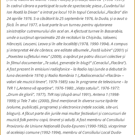
în cadrul cărora a participat la sute de spectacole; piesa „Cuvântul lui
Ion Roată la Divan” a intrat pe locul 10 în topul Cenaclului „Flacăra” din
24 aprilie 1976. S-a căsătorit la 25 septembrie 1976, la Duda, și a avut o
fiică. În anul 1977, a luat parte la un turneu pentru ajutorarea
sinistraților cutremurului din acel an. A efectuat turnee în Basarabia,
unde a susținut aproximativ 20 de recitaluri la Chișinău, Ialoveni,
Hâncești, Leușeni, Leova și în alte localități (1978, 1990-1994). A compus
și interpretat 44 de cântece, are editate albumele „Fostă iubire” (2001) și
„Povestea sufletului meu” (2009), a apărut pe patru discuri colective și
în filmul documentar „Te salut, generație în blugi!” (Cenaclul „Flacăra”).
A fost prezent în emisiuni radiofonice – la Radio Iași (unde a debutat în
luna decembrie 1974) și Radio România 1 („Radiocenaclul «Flacăra» –
valori ale muzicii tinere”, 1979-1985) sau în programe de televiziune – la
TVR 1 („Antena vă aparține”, 1976-1980; „Viața satului”, 1976-1977;
„Drum de glorii”, 1977), TVR Iași (după anul 1991), Antena 1 (1998-
1999) și Tele 7 abc (2000), fiind menționat în diverse surse tipărite
(volume, publicații, programe) și electronice (rețele sociale, site-uri,
bloguri). A făcut parte din juriile mai multor festivaluri și concursuri de
muzică folk pentru copii, tineret și adulți. A fost membru al Consiliului
Provizoriu de Uniune Națională Duda-Epureni (1990-1992), viceprimar
al aceleiași comune (1992-1994), membru al Consiliului Local Duda-