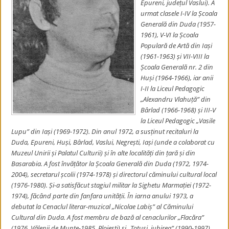
Epureni, județul Vaslui). A
urmat clasele I-IV la Școala
Generală din Duda (1957-
1961), V-VI la Școala
Populară de Artă din Iași
(1961-1963) și VII-VIII la
Școala Generală nr. 2 din
Huși (1964-1966), iar anii
I-II la Liceul Pedagogic
„Alexandru Vlahuță” din
Bârlad (1966-1968) și III-V
la Liceul Pedagogic „Vasile
Lupu” din Iași (1969-1972). Din anul 1972, a susținut recitaluri la
Duda, Epureni, Huși, Bârlad, Vaslui, Negrești, Iași (unde a colaborat cu
Muzeul Unirii și Palatul Culturii) și în alte localități din țară și din
Basarabia. A fost învățător la Școala Generală din Duda (1972, 1974-
2004), secretarul școlii (1974-1978) și directorul căminului cultural local
(1976-1980). Și-a satisfăcut stagiul militar la Sighetu Marmației (1972-
1974), făcând parte din fanfara unității. În iarna anului 1973, a
debutat la Cenaclul literar-muzical „Nicolae Labiș” al Căminului
Cultural din Duda. A fost membru de bază al cenaclurilor „Flacăra”
(1976, Vălenii de Munte-1985, Ploiești) și „Totuși, iubirea” (1990-1997),