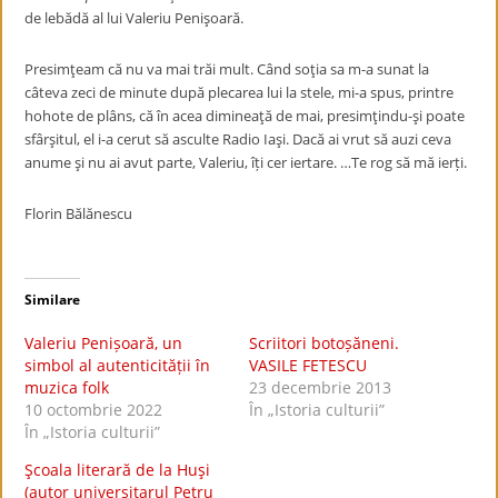
de lebădă al lui Valeriu Penişoară.
Presimţeam că nu va mai trăi mult. Când soţia sa m-a sunat la
câteva zeci de minute după plecarea lui la stele, mi-a spus, printre
hohote de plâns, că în acea dimineaţă de mai, presimţindu-şi poate
sfârşitul, el i-a cerut să asculte Radio Iaşi. Dacă ai vrut să auzi ceva
anume şi nu ai avut parte, Valeriu, îți cer iertare. …Te rog să mă ierți.
Florin Bălănescu
Similare
Valeriu Penișoară, un
Scriitori botoșăneni.
simbol al autenticității în
VASILE FETESCU
muzica folk
23 decembrie 2013
10 octombrie 2022
În „Istoria culturii”
În „Istoria culturii”
Şcoala literară de la Huşi
(autor universitarul Petru