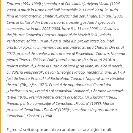
Epureni (1994-1996) și membru al Consiliului Județean Vaslui (1996-
2000). A murit în urma unei boli incurabile la 11 mai 2004, la Duda,
fiind înmormântat în Cimitirul „Novaci” din satul natal. Din anul 2005,
Centrul Cultural din Duda îi poartă numele, găzduind spectacole
comemorative în anii 2005-2008. Între 8 și 11 mai 2008, la Vaslui s-a
desfășurat Festivalul-Concurs Național de Muzică Folk „Valeriu
Penișoară”, ediția I. În anul 2010, ulița din proximitatea locuinței
artistului a primit, în memoria sa, denumirea Strada Chitarei. Din anul
2012, premiul de creație și interpretare al Festivalului-Concurs Național
pentru Tineret „Fălticeni Folk” poartă numele său. În anul 2016, a
apărut volumul „Cânta la Duda o chitară (prin viață, muzică și poezie…
cu Valeriu Penișoară)”, de Ion Gheorghe Pricop, reeditat în anul 2017. A
fost distins cu Premiul I al Festivalului-Concurs Național „Imn vârstelor
de aur” (Târgu Jiu, 1971), Premiul de popularitate al Cenaclului
„Flacăra” (1976), Premiul I al Festivalului Național „Cântarea României”
(Deva, 1979), Premiul pentru creație al Cenaclului „Flacăra” (1983),
Premiul pentru compoziție al Cenaclului „Flacăra” (1983), Marele
premiu al Cenaclului „Flacăra” (1983) și mențiune de participare a
Cenaclului „Flacăra” (1984).
E greu să scrii despre amintirea unui om la care ai ţinut mult;