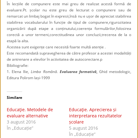
În lecțiile de compunere este mai greu de realizat acestă formă de
evaluare.Pt. școlar nu este greu de lecturat o compunere sau de
remarcat un limbaj bogat în expresii,însă nu e ușor de apreciat stabilirea
stabilirea vocabularului în funcție de tipul de compunere,rigurozitatea
organizării după etape a conținutului,coerența formulărilor,folosirea
corectă a unor termeni,corectitudinea unor concluzii,trecerea de la o
etapă la alta.
Acestea sunt exigențe care necesită foarte multă atenție .
Este recomandată supravegherea de către profesor a acestei modalități
de antrenare a elevilor în activitatea de autocorectare.p
Bibiliografie:
1. Elena Ilie,
Limba Română.
Evaluarea formativă
,
Ghid metodologic,
Editura Polirom Iași-1999
Similare
Educaţie. Metodele de
Educaţie. Aprecierea și
evaluare alternative
interpretarea rezultatelor
3 august 2016
școlare
În „Educație”
5 august 2016
În „Educație”