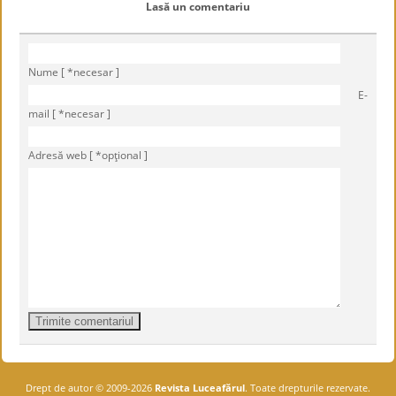
Lasă un comentariu
Nume [ *necesar ]
E-
mail [ *necesar ]
Adresă web [ *opţional ]
Drept de autor © 2009-2026
Revista Luceafărul
. Toate drepturile rezervate.