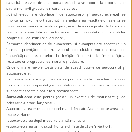
capacității elevilor de a se autoaprecia,de a se raporta la propriul sine
sau la membrii grupului din care fac parte .
,,Când elevul are deprinderi de autocontrol și autoapreciere,el se
implică printr-un efort susținut în ameliorarea rezultatelor sale și se
mobilizează mai ușor pentru a progresa .De aici se poate deduce rolul
pozitiv al capacității de autoevaluare în îmbunătățirea rezultatelor
progresului de instruire și educare „
Formarea deprinderilor de autocontrol și autoapreciere constituie un
început promițător pentru viitorul copilului.Nu vorbim doar de
îmbunătățirea rezultatelor la învățătură ci și de îmbunătățirea
rezultatelor progresului de instruire și educare.
Orice om are nevoie toată viața de acestă putere de autocontrol și
autoapreciere.
La clasele primare și gimnaziale se practică multe procedee în scopul
formării acestei capacități,dar nu întotdeauna sunt finalizate și explorate
sub toate aspectele posibile și recomandate.
Autoevaluarea
este pentru școlari un exercițiu de maturizare și de
pricepere a propriilor greșeli.
Autocorectarea este aspectul cel mai definit aici.Acesta poate avea mai
multe variante.
-autocorectarea după model (o planșă,manualul) ;
-autocorectarea prin discuții frontale,dirijate de către învățători ;