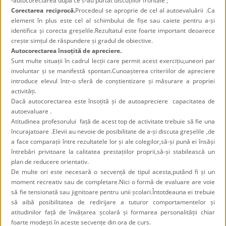
-autocorectarea după ce s-au purtat discuțiilor frontale ;
Corectarea reciprocă.
Procedeul se aproprie de cel al autoevaluării .Ca
element în plus este cel al schimbului de fișe sau caiete pentru a-și
identifica și corecta greșelile.Rezultatul este foarte important deoarece
crește simțul de răspundere și gradul de obiective.
Autocorectarea însoțită de apreciere.
Sunt multe situații în cadrul lecții care permit acest exercițiu,uneori par
involuntar și se manifestă spontan.Cunoașterea criteriilor de apreciere
introduce elevul într-o sferă de conștientizare și măsurare a propriei
activități.
Dacă autocorectarea este însoțită și de autoapreciere capacitatea de
autoevaluare .
Atitudinea profesorului față de acest top de activitate trebuie să fie una
încurajatoare .Elevii au nevoie de posibilitate de a-și discuta greșelile ,de
a face comparații între rezultatele lor și ale colegilor,să-și pună ei însăși
întrebări privitoare la calitatea prestațiilor proprii,să-și stabilească un
plan de reducere orientativ.
De multe ori este necesară o secvență de tipul acesta,putând fi și un
moment recreativ sau de completare.Nici o formă de evaluare are voie
să fie tensionată sau jignitoare pentru unii școlari.Întotdeauna ei trebuie
să aibă posibilitatea de redirijare a tuturor comportamentelor și
atitudinilor față de învățarea școlară și formarea personalității chiar
foarte modești în aceste secvențe din ora de curs.