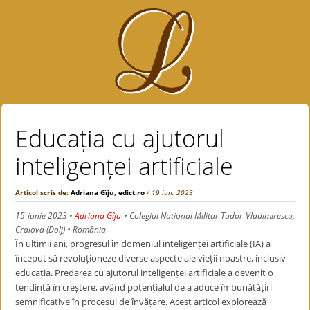
Educația cu ajutorul
inteligenței artificiale
Articol scris de:
Adriana Gîju
,
edict.ro
/ 19 iun. 2023
15 iunie 2023
•
Adriana Gîju
• Colegiul National Militar Tudor Vladimirescu,
Craiova (Dolj) • România
În ultimii ani, progresul în domeniul inteligenței artificiale (IA) a
început să revoluționeze diverse aspecte ale vieții noastre, inclusiv
educația. Predarea cu ajutorul inteligenței artificiale a devenit o
tendință în creștere, având potențialul de a aduce îmbunătățiri
semnificative în procesul de învățare. Acest articol explorează