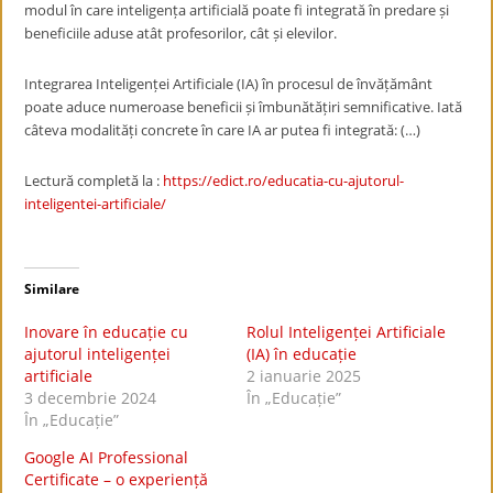
modul în care inteligența artificială poate fi integrată în predare și
beneficiile aduse atât profesorilor, cât și elevilor.
Integrarea Inteligenței Artificiale (IA) în procesul de învățământ
poate aduce numeroase beneficii și îmbunătățiri semnificative. Iată
câteva modalități concrete în care IA ar putea fi integrată: (…)
Lectură completă la :
https://edict.ro/educatia-cu-ajutorul-
inteligentei-artificiale/
Similare
Inovare în educație cu
Rolul Inteligenței Artificiale
ajutorul inteligenței
(IA) în educație
artificiale
2 ianuarie 2025
3 decembrie 2024
În „Educație”
În „Educație”
Google AI Professional
Certificate – o experiență