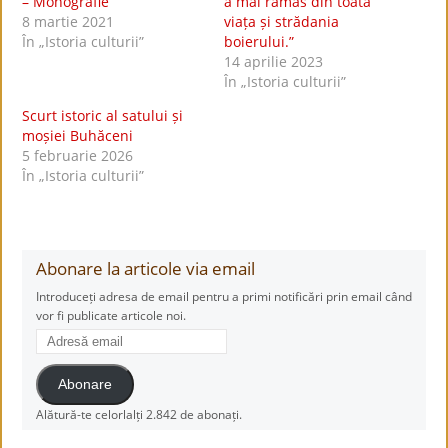
– Monografie
a mai rămas din toată
8 martie 2021
viața și strădania
În „Istoria culturii”
boierului.”
14 aprilie 2023
În „Istoria culturii”
Scurt istoric al satului și
moșiei Buhăceni
5 februarie 2026
În „Istoria culturii”
Abonare la articole via email
Introduceți adresa de email pentru a primi notificări prin email când
vor fi publicate articole noi.
Adresă
email
Abonare
Alătură-te celorlalți 2.842 de abonați.