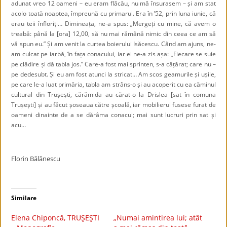
adunat vreo 12 oameni – eu eram flăcău, nu mă însurasem – și am stat
acolo toată noaptea, împreună cu primarul. Era în ’52, prin luna iunie, că
erau teii înfloriți… Dimineața, ne-a spus: „Mergeți cu mine, că avem o
treabă: până la [ora] 12,00, să nu mai rămână nimic din ceea ce am să
vă spun eu.” Și am venit la curtea boierului Isăcescu. Când am ajuns, ne-
am culcat pe iarbă, în fața conacului, iar el ne-a zis așa: „Fiecare se suie
pe clădire și dă tabla jos.” Care-a fost mai sprinten, s-a cățărat; care nu –
pe dedesubt. Și eu am fost atunci la stricat… Am scos geamurile și ușile,
pe care le-a luat primăria, tabla am strâns-o și au acoperit cu ea căminul
cultural din Trușești, cărămida au cărat-o la Drislea [sat în comuna
Trușești] și au făcut șoseaua către școală, iar mobilierul fusese furat de
oameni dinainte de a se dărâma conacul; mai sunt lucruri prin sat și
acu…
Florin Bălănescu
Similare
Elena Chiponcă, TRUŞEŞTI
„Numai amintirea lui; atât