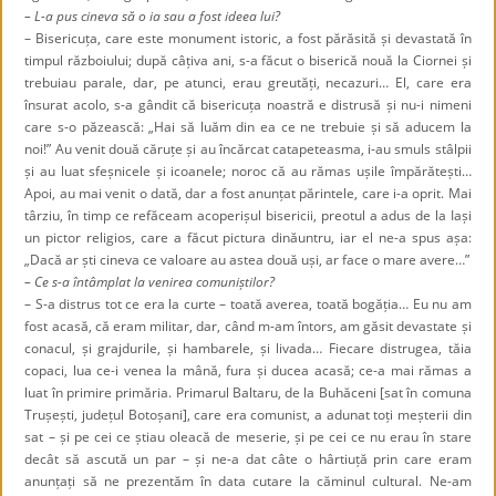
– L-a pus cineva să o ia sau a fost ideea lui?
– Bisericuța, care este monument istoric, a fost părăsită și devastată în
timpul războiului; după câțiva ani, s-a făcut o biserică nouă la Ciornei și
trebuiau parale, dar, pe atunci, erau greutăți, necazuri… El, care era
însurat acolo, s-a gândit că bisericuța noastră e distrusă și nu-i nimeni
care s-o păzească: „Hai să luăm din ea ce ne trebuie și să aducem la
noi!” Au venit două căruțe și au încărcat catapeteasma, i-au smuls stâlpii
și au luat sfeșnicele și icoanele; noroc că au rămas ușile împărătești…
Apoi, au mai venit o dată, dar a fost anunțat părintele, care i-a oprit. Mai
târziu, în timp ce refăceam acoperișul bisericii, preotul a adus de la Iași
un pictor religios, care a făcut pictura dinăuntru, iar el ne-a spus așa:
„Dacă ar ști cineva ce valoare au astea două uși, ar face o mare avere…”
– Ce s-a întâmplat la venirea comuniștilor?
– S-a distrus tot ce era la curte – toată averea, toată bogăția… Eu nu am
fost acasă, că eram militar, dar, când m-am întors, am găsit devastate și
conacul, și grajdurile, și hambarele, și livada… Fiecare distrugea, tăia
copaci, lua ce-i venea la mână, fura și ducea acasă; ce-a mai rămas a
luat în primire primăria. Primarul Baltaru, de la Buhăceni [sat în comuna
Trușești, județul Botoșani], care era comunist, a adunat toți meșterii din
sat – și pe cei ce știau oleacă de meserie, și pe cei ce nu erau în stare
decât să ascută un par – și ne-a dat câte o hârtiuță prin care eram
anunțați să ne prezentăm în data cutare la căminul cultural. Ne-am