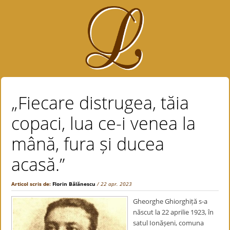
„Fiecare distrugea, tăia
copaci, lua ce-i venea la
mână, fura și ducea
acasă.”
Articol scris de:
Florin Bălănescu
/ 22 apr. 2023
Gheorghe Ghiorghiță s-a
născut la 22 aprilie 1923, în
satul Ionășeni, comuna