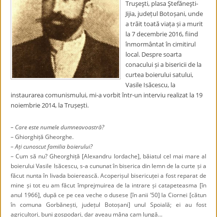
Truşeşti, plasa Ştefăneşti-
Jijia, județul Botoșani, unde
a trăit toată viața și a murit
la 7 decembrie 2016, fiind
înmormântat în cimitirul
local. Despre soarta
conacului și a bisericii de la
curtea boierului satului,
Vasile Isăcescu, la
instaurarea comunismului, mi-a vorbit într-un interviu realizat la 19
noiembrie 2014, la Trușești.
– Care este numele dumneavoastră?
– Ghiorghiță Gheorghe.
– Ați cunoscut familia boierului?
– Cum să nu? Gheorghiță [Alexandru Iordache], băiatul cel mai mare al
boierului Vasile Isăcescu, s-a cununat în biserica din lemn de la curte și a
făcut nunta în livada boierească. Acoperișul bisericuței a fost reparat de
mine și tot eu am făcut împrejmuirea de la intrare și catapeteasma [în
anul 1966], după ce pe cea veche o dusese [în anii ’50] la Ciornei [cătun
în comuna Gorbănești, județul Botoșani] unul Spoială; ei au fost
agricultori, buni gospodari, dar aveau mâna cam lungă…