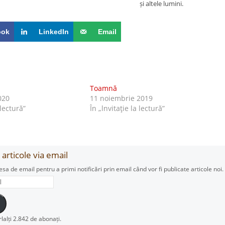
și altele lumini.
ook
LinkedIn
Email
Toamnă
020
11 noiembrie 2019
 lectură”
În „lnvitaţie la lectură”
articole via email
esa de email pentru a primi notificări prin email când vor fi publicate articole noi.
rlalți 2.842 de abonați.