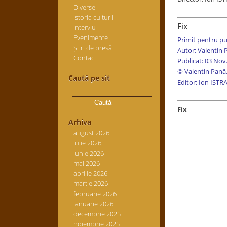
Diverse
Istoria culturii
Fix
Interviu
Evenimente
Primit pentru pu
Știri de presă
Autor: Valentin
Contact
Publicat: 03 Nov
© Valentin Pană,
Caută pe sit
Editor: Ion ISTR
Caută
după:
Fix
Arhiva
august 2026
iulie 2026
iunie 2026
mai 2026
aprilie 2026
martie 2026
februarie 2026
ianuarie 2026
decembrie 2025
noiembrie 2025