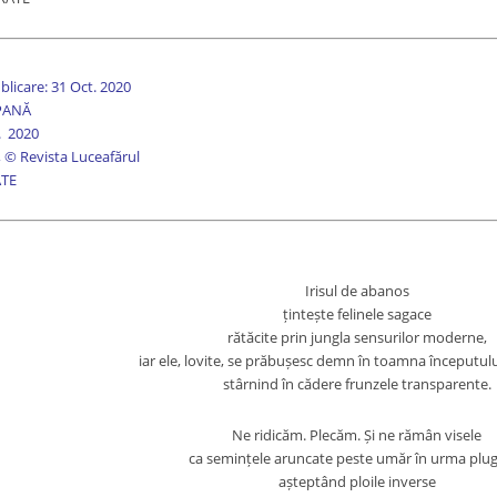
blicare: 31 Oct. 2020
 PANĂ
. 2020
 © Revista Luceafărul
ATE
Irisul de abanos
țintește felinele sagace
rătăcite prin jungla sensurilor moderne,
iar ele, lovite, se prăbușesc demn în toamna începutulu
stârnind în cădere frunzele transparente.
Ne ridicăm. Plecăm. Și ne rămân visele
ca semințele aruncate peste umăr în urma plug
așteptând ploile inverse