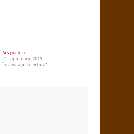
Ars poetica
21 septembrie 2019
În „lnvitaţie la lectură”