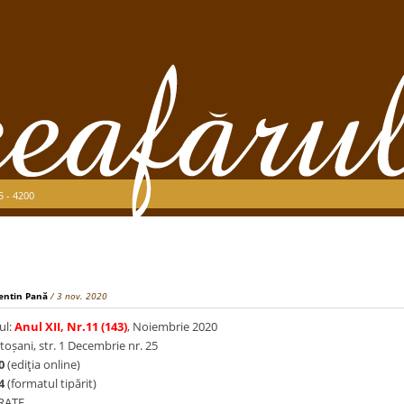
5 - 4200
entin Pană
/ 3 nov. 2020
ul:
Anul XII, Nr.11 (143)
, Noiembrie 2020
toșani, str. 1 Decembrie nr. 25
0
(ediţia online)
4
(formatul tipărit)
TRATE