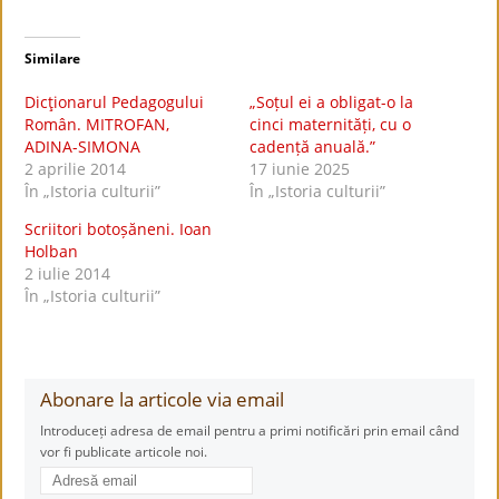
Similare
Dicţionarul Pedagogului
„Soțul ei a obligat-o la
Român. MITROFAN,
cinci maternități, cu o
ADINA-SIMONA
cadență anuală.”
2 aprilie 2014
17 iunie 2025
În „Istoria culturii”
În „Istoria culturii”
Scriitori botoșăneni. Ioan
Holban
2 iulie 2014
În „Istoria culturii”
Abonare la articole via email
Introduceți adresa de email pentru a primi notificări prin email când
vor fi publicate articole noi.
Adresă
email