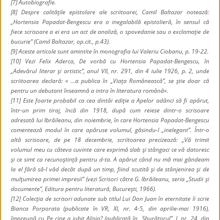
[7]
Autobiografie.
[8] Despre calităţile epistolare ale scriitoarei, Camil Baltazar notează:
„Hortensia Papadat-Bengescu era o inegalabilă epistolieră, în sensul că
fiece scrisoare a ei era un act de analiză, o spovedanie sau o exclamaţie de
bucurie” (Camil Baltazar,
op.cit
., p.43).
[9] Aceste articole sunt amintite în monografia lui Valeriu Ciobanu, p. 19-22.
[10] Vezi Felix Aderca,
De vorbă cu Hortensia Papadat-Bengescu
, în
„Adevărul literar şi artistic”, anul VII, nr. 291, din 4 iulie 1926, p. 2, unde
scriitoarea declară: « …a publica în „Viaţa Românească”, se ştie doar că
pentru un debutant înseamnă a intra în literatura română».
[11] Este foarte probabil ca cea dintâi ediţie a
Apelor adânci
să fi apărut,
într-un prim tiraj, încă din 1918, după cum reiese dintr-o scrisoare
adresată lui Ibrăileanu, din noiembrie, în care Hortensia Papadat-Bengescu
comentează modul în care apăruse volumul, găsindu-l „inelegant”. Într-o
altă scrisoare, de pe 18 decembrie, scriitoarea precizează: „Vă trimit
volumul meu cu câteva cuvinte care exprimă slab şi stângaci ce vă datoresc
şi ce simt ca recunoştinţă pentru d-ta. A apărut când nu mă mai gândeam
la el fără să-l văd decât după un timp, fiind scutită şi de stânjenirea şi de
mulţumirea primei impresii” (vezi
Scrisori către G. Ibrăileanu
, seria „Studii şi
documente”, Editura pentru literatură, Bucureşti, 1966).
[12] Colecţia de scrisori adunate sub titlul
Lui Don Juan în eternitate îi scrie
Bianca Porporata
(publicate în VR, XI, nr. 4-5, din aprilie-mai 1916),
împreună cu
Pe cine a iubit Alisia?
(publicată în „Sburătorul”
,
I, nr. 24, din