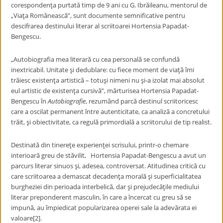
corespondenţa purtată timp de 9 ani cu G. Ibrăileanu, mentorul de
„Viaţa Românească”, sunt documente semnificative pentru
descifrarea destinului literar al scriitoarei Hortensia Papadat-
Bengescu.
„Autobiografia mea literară cu cea personală se confundă
inextricabil. Unitate şi dedublare: cu fiece moment de viaţă îmi
trăiesc existenţa artistică – totuşi nimeni nu şi-a izolat mai absolut
eul artistic de existenţa cursivă”, mărturisea Hortensia Papadat-
Bengescu în
Autobiografie
, rezumând parcă destinul scriitoricesc
care a oscilat permanent între autenticitate, ca analiză a concretului
trăit, şi obiectivitate, ca regulă primordială a scriitorului de tip realist.
Destinată din tinereţe experienţei scrisului, printr-o chemare
interioară greu de stăvilit, Hortensia Papadat-Bengescu a avut un
parcurs literar sinuos şi, adesea, controversat. Atitudinea critică cu
care scriitoarea a demascat decadenţa morală şi superficialitatea
burgheziei din perioada interbelică, dar şi prejudecăţile mediului
literar preponderent masculin, în care a încercat cu greu să se
impună, au împiedicat popularizarea operei sale la adevărata ei
valoare[2].