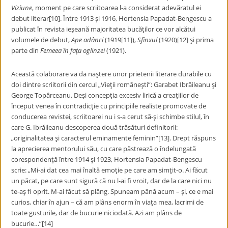
Viziune
, moment pe care scriitoarea l-a considerat adevăratul ei
debut literar[10]. Între 1913 şi 1916, Hortensia Papadat-Bengescu a
publicat în revista ieşeană majoritatea bucăţilor ce vor alcătui
volumele de debut,
Ape adânci
(1919[11]),
Sfinxul
(1920)[12] şi prima
parte din
Femeea în faţa oglinzei
(1921).
Această colaborare va da naştere unor prietenii literare durabile cu
doi dintre scriitorii din cercul „Vieţii româneşti”: Garabet Ibrăileanu şi
George Topârceanu. Deşi concepţia excesiv lirică a creaţiilor de
început venea în contradicţie cu principiile realiste promovate de
conducerea revistei, scriitoarei nu i s-a cerut să-şi schimbe stilul, în
care G. Ibrăileanu descoperea două trăsături definitorii:
„originalitatea şi caracterul eminamente feminin”[13]. Drept răspuns
la aprecierea mentorului său, cu care păstrează o îndelungată
corespondenţă între 1914 şi 1923, Hortensia Papadat-Bengescu
scrie: „Mi-ai dat cea mai înaltă emoţie pe care am simţit-o. Ai făcut
un păcat, pe care sunt sigură că nu l-ai fi vroit, dar de la care nici nu
te-aş fi oprit. M-ai făcut să plâng. Spuneam până acum – şi, ce e mai
curios, chiar în ajun – că am plâns enorm în viaţa mea, lacrimi de
toate gusturile, dar de bucurie niciodată. Azi am plâns de
bucurie…”[14]