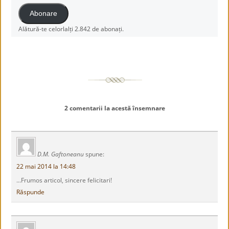
Abonare
Alătură-te celorlalți 2.842 de abonați.
2 comentarii la acestă însemnare
D.M. Gaftoneanu
spune:
22 mai 2014 la 14:48
…Frumos articol, sincere felicitari!
Răspunde