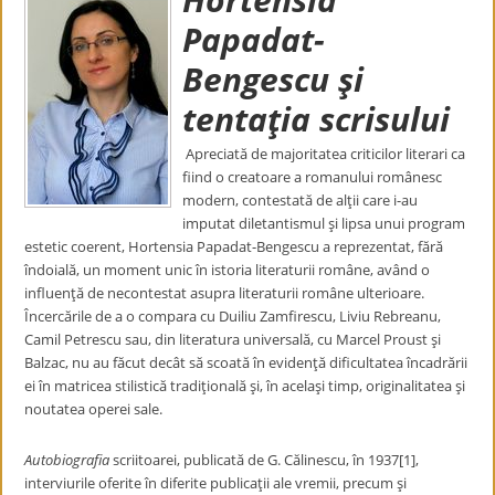
Papadat-
Bengescu şi
tentaţia scrisului
Apreciată de majoritatea criticilor literari ca
fiind o creatoare a romanului românesc
modern, contestată de alţii care i-au
imputat diletantismul şi lipsa unui program
estetic coerent, Hortensia Papadat-Bengescu a reprezentat, fără
îndoială, un moment unic în istoria literaturii române, având o
influenţă de necontestat asupra literaturii române ulterioare.
Încercările de a o compara cu Duiliu Zamfirescu, Liviu Rebreanu,
Camil Petrescu sau, din literatura universală, cu Marcel Proust şi
Balzac, nu au făcut decât să scoată în evidenţă dificultatea încadrării
ei în matricea stilistică tradiţională şi, în acelaşi timp, originalitatea şi
noutatea operei sale.
Autobiografia
scriitoarei, publicată de G. Călinescu, în 1937[1],
interviurile oferite în diferite publicaţii ale vremii, precum şi