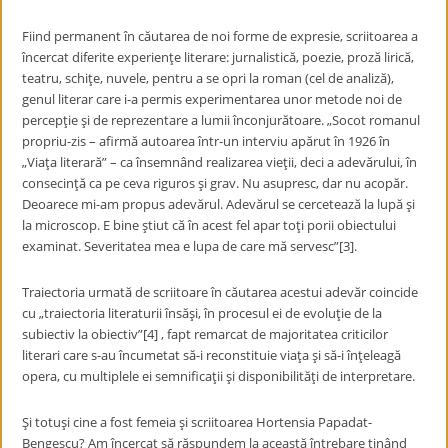
Fiind permanent în căutarea de noi forme de expresie, scriitoarea a
încercat diferite experienţe literare: jurnalistică, poezie, proză lirică,
teatru, schiţe, nuvele, pentru a se opri la roman (cel de analiză),
genul literar care i-a permis experimentarea unor metode noi de
percepţie şi de reprezentare a lumii înconjurătoare. „Socot romanul
propriu-zis – afirmă autoarea într-un interviu apărut în 1926 în
„Viaţa literară” – ca însemnând realizarea vieţii, deci a adevărului, în
consecinţă ca pe ceva riguros şi grav. Nu asupresc, dar nu acopăr.
Deoarece mi-am propus adevărul. Adevărul se cercetează la lupă şi
la microscop. E bine ştiut că în acest fel apar toţi porii obiectului
examinat. Severitatea mea e lupa de care mă servesc”[3].
Traiectoria urmată de scriitoare în căutarea acestui adevăr coincide
cu „traiectoria literaturii însăşi, în procesul ei de evoluţie de la
subiectiv la obiectiv”[4] , fapt remarcat de majoritatea criticilor
literari care s-au încumetat să-i reconstituie viaţa şi să-i înţeleagă
opera, cu multiplele ei semnificaţii şi disponibilităţi de interpretare.
Şi totuşi cine a fost femeia şi scriitoarea Hortensia Papadat-
Bengescu? Am încercat să răspundem la această întrebare ţinând