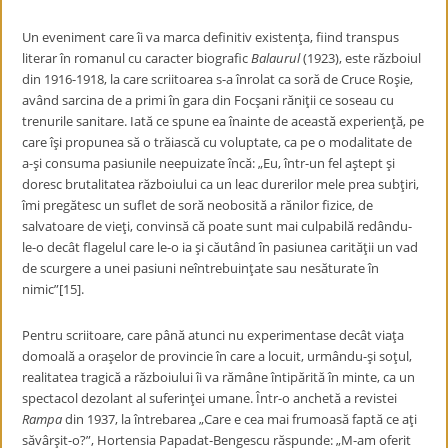
Un eveniment care îi va marca definitiv existenţa, fiind transpus
literar în romanul cu caracter biografic
Balaurul
(1923), este războiul
din 1916-1918, la care scriitoarea s-a înrolat ca soră de Cruce Roşie,
având sarcina de a primi în gara din Focşani răniţii ce soseau cu
trenurile sanitare. Iată ce spune ea înainte de această experienţă, pe
care îşi propunea să o trăiască cu voluptate, ca pe o modalitate de
a-şi consuma pasiunile neepuizate încă: „Eu, într-un fel aştept şi
doresc brutalitatea războiului ca un leac durerilor mele prea subţiri,
îmi pregătesc un suflet de soră neobosită a rănilor fizice, de
salvatoare de vieţi, convinsă că poate sunt mai culpabilă redându-
le-o decât flagelul care le-o ia şi căutând în pasiunea carităţii un vad
de scurgere a unei pasiuni neîntrebuinţate sau nesăturate în
nimic”[15].
Pentru scriitoare, care până atunci nu experimentase decât viaţa
domoală a oraşelor de provincie în care a locuit, urmându-şi soţul,
realitatea tragică a războiului îi va rămâne întipărită în minte, ca un
spectacol dezolant al suferinţei umane. Într-o anchetă a revistei
Rampa
din 1937, la întrebarea „Care e cea mai frumoasă faptă ce aţi
săvârşit-o?”, Hortensia Papadat-Bengescu răspunde: „M-am oferit