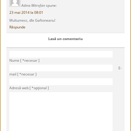
Adina Mitrofan
spune:
23 mai 2014 la 08:01
Multumesc, dle Gaftoneanu!
Răspunde
Lasă un comentariu
Nume [ *necesar ]
E-
mail [ *necesar ]
Adresă web [ *opţional ]