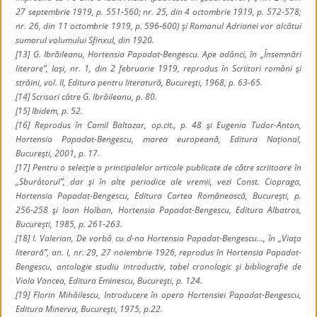
27 septembrie 1919, p. 551-560; nr. 25, din 4 octombrie 1919, p. 572-578;
nr. 26, din 11 octombrie 1919, p. 596-600) şi
Romanul Adrianei
vor alcătui
sumarul volumului
Sfinxul,
din 1920.
[13] G. Ibrăileanu,
Hortensia Papadat-Bengescu
.
Ape adânci,
în „Însemnări
literare”, Iaşi, nr. 1, din 2 februarie 1919, reprodus în
Scriitori români şi
străini,
vol. II, Editura pentru literatură, Bucureşti, 1968, p. 63-65.
[14]
Scrisori către G. Ibrăileanu
, p. 80.
[15]
Ibidem,
p. 52.
[16] Reprodus în Camil Baltazar,
op.cit
., p. 48 şi Eugenia Tudor-Anton,
Hortensia Papadat-Bengescu, marea europeană
, Editura Naţional,
Bucureşti, 2001, p. 17.
[17] Pentru o selecţie a principalelor articole publicate de către scriitoare în
„Sburătorul”, dar şi în alte periodice ale vremii, vezi Const. Ciopraga,
Hortensia Papadat-Bengescu
, Editura Cartea Românească, Bucureşti, p.
256-258 şi Ioan Holban,
Hortensia
Papadat-Bengescu
, Editura Albatros,
Bucureşti, 1985, p. 261-263.
[18] I. Valerian,
De vorbă cu d-na Hortensia Papadat-Bengescu…
, în „Viaţa
literară”, an. I, nr. 29, 27 noiembrie 1926, reprodus în
Hortensia Papadat-
Bengescu,
antologie studiu introductiv, tabel cronologic şi bibliografie de
Viola Vancea, Editura Eminescu, Bucureşti, p. 124.
[19] Florin Mihăilescu
, Introducere în opera Hortensiei Papadat-Bengescu
,
Editura Minerva, Bucureşti, 1975, p.22.