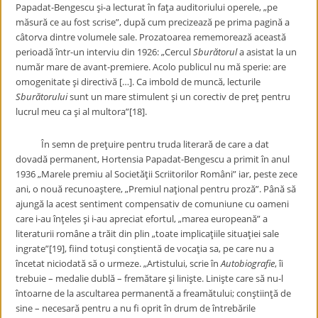
Papadat-Bengescu şi-a lecturat în faţa auditoriului operele, „pe
măsură ce au fost scrise”, după cum precizează pe prima pagină a
câtorva dintre volumele sale. Prozatoarea rememorează această
perioadă într-un interviu din 1926: „Cercul
Sburătorul
a asistat la un
număr mare de avant-premiere. Acolo publicul nu mă sperie: are
omogenitate şi directivă […]. Ca imbold de muncă, lecturile
Sburătorului
sunt un mare stimulent şi un corectiv de preţ pentru
lucrul meu ca şi al multora”[18].
În semn de preţuire pentru truda literară de care a dat
dovadă permanent, Hortensia Papadat-Bengescu a primit în anul
1936 „Marele premiu al Societăţii Scriitorilor Români” iar, peste zece
ani, o nouă recunoaştere, „Premiul naţional pentru proză”. Până să
ajungă la acest sentiment compensativ de comuniune cu oameni
care i-au înţeles şi i-au apreciat efortul, „marea europeană” a
literaturii române a trăit din plin „toate implicaţiile situaţiei sale
ingrate”[19], fiind totuşi conştientă de vocaţia sa, pe care nu a
încetat niciodată să o urmeze. „Artistului, scrie în
Autobiografie
, îi
trebuie – medalie dublă – fremătare şi linişte. Linişte care să nu-l
întoarne de la ascultarea permanentă a freamătului; conştiinţă de
sine – necesară pentru a nu fi oprit în drum de întrebările