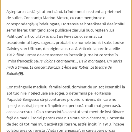
Aşteptarea ia sfârşit atunci când, la îndemnul insistent al prietenei
de suflet, Constanţa Marino-Moscu, cu care menţinuse o
corespondenţă[8] îndelungată, Hortensia se hotărăşte să dea întâiul
semn literar, trimiţând spre publicare ziarului bucureştean „La
Politique” articolul
Sur la mort de Pierre Liciu
, semnat cu
pseudonimul Loys, sugerat, probabil, de numele bunicii sale, Louise
Galviny von Uffman, de origine austriacă. Articolul apare în aprilie
1912, fiind urmat de alte asemenea încercări jurnalistice scrise în
limba franceză:
Leurs violons chantaient
…,
De la montagne,
Un après
midi à Sinaia. Le concert Barozzi, L’Âme des Robes, Le théâtre de
Bataille
[9]
.
Constrângerile mediului familial ostil, dominat de un soţ insensibil la
aptitudinile intelectuale ale soţiei, o determină pe Hortensia
Papadat-Bengescu să-şi contureze propriul univers, din care nu
lipseşte aspiraţia spre o împlinire superioară, mult mai generoasă,
aceea a scrisului. Ca o consecinţă a acestui sentiment de înstrăinare
faţă de mediul social pentru care nu simte nicio chemare, Hortensia
de dedică tot mai mult activităţii literare, astfel încât, în 1913, începe
colaborarea cu revista „Viaţa românească”, în care apare proza