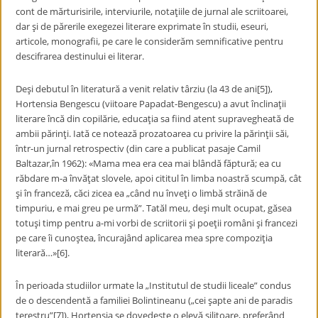
cont de mărturisirile, interviurile, notaţiile de jurnal ale scriitoarei,
dar şi de părerile exegezei literare exprimate în studii, eseuri,
articole, monografii, pe care le considerăm semnificative pentru
descifrarea destinului ei literar.
Deşi debutul în literatură a venit relativ târziu (la 43 de ani[5]),
Hortensia Bengescu (viitoare Papadat-Bengescu) a avut înclinaţii
literare încă din copilărie, educaţia sa fiind atent supravegheată de
ambii părinţi. Iată ce notează prozatoarea cu privire la părinţii săi,
într-un jurnal retrospectiv (din care a publicat pasaje Camil
Baltazar,în 1962): «Mama mea era cea mai blândă făptură; ea cu
răbdare m-a învăţat slovele, apoi cititul în limba noastră scumpă, cât
şi în franceză, căci zicea ea „când nu înveţi o limbă străină de
timpuriu, e mai greu pe urmă”. Tatăl meu, deşi mult ocupat, găsea
totuşi timp pentru a-mi vorbi de scriitorii şi poeţii români şi francezi
pe care îi cunoştea, încurajând aplicarea mea spre compoziţia
literară…»[6].
În perioada studiilor urmate la „Institutul de studii liceale” condus
de o descendentă a familiei Bolintineanu („cei şapte ani de paradis
terestru”[7]), Hortensia se dovedeşte o elevă silitoare, preferând