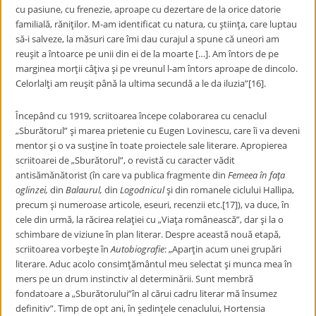
cu pasiune, cu frenezie, aproape cu dezertare de la orice datorie
familială, răniţilor. M-am identificat cu natura, cu ştiinţa, care luptau
să-i salveze, la măsuri care îmi dau curajul a spune că uneori am
reuşit a întoarce pe unii din ei de la moarte […]. Am întors de pe
marginea morţii câţiva şi pe vreunul l-am întors aproape de dincolo.
Celorlalţi am reuşit până la ultima secundă a le da iluzia”[16].
Începând cu 1919, scriitoarea începe colaborarea cu cenaclul
„Sburătorul” şi marea prietenie cu Eugen Lovinescu, care îi va deveni
mentor şi o va susţine în toate proiectele sale literare. Apropierea
scriitoarei de „Sburătorul”, o revistă cu caracter vădit
antisămănătorist (în care va publica fragmente din
Femeea în faţa
oglinzei,
din
Balaurul,
din
Logodnicul
şi din romanele ciclului Hallipa,
precum şi numeroase articole, eseuri, recenzii etc.[17]), va duce, în
cele din urmă, la răcirea relaţiei cu „Viaţa românească”, dar şi la o
schimbare de viziune în plan literar. Despre această nouă etapă,
scriitoarea vorbeşte în
Autobiografie
: „Aparţin acum unei grupări
literare. Aduc acolo consimţământul meu selectat şi munca mea în
mers pe un drum instinctiv al determinării. Sunt membră
fondatoare a „Sburătorului”în al cărui cadru literar mă însumez
definitiv”. Timp de opt ani, în şedinţele cenaclului, Hortensia