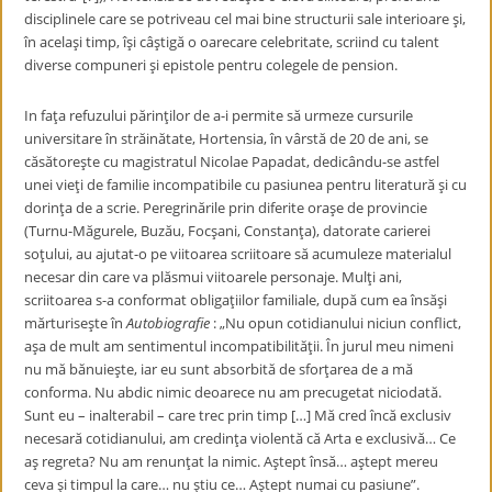
disciplinele care se potriveau cel mai bine structurii sale interioare şi,
în acelaşi timp, îşi câştigă o oarecare celebritate, scriind cu talent
diverse compuneri şi epistole pentru colegele de pension.
In faţa refuzului părinţilor de a-i permite să urmeze cursurile
universitare în străinătate, Hortensia, în vârstă de 20 de ani, se
căsătoreşte cu magistratul Nicolae Papadat, dedicându-se astfel
unei vieţi de familie incompatibile cu pasiunea pentru literatură şi cu
dorinţa de a scrie. Peregrinările prin diferite oraşe de provincie
(Turnu-Măgurele, Buzău, Focşani, Constanţa), datorate carierei
soţului, au ajutat-o pe viitoarea scriitoare să acumuleze materialul
necesar din care va plăsmui viitoarele personaje. Mulţi ani,
scriitoarea s-a conformat obligaţiilor familiale, după cum ea însăşi
mărturiseşte în
Autobiografie
: „Nu opun cotidianului niciun conflict,
aşa de mult am sentimentul incompatibilităţii. În jurul meu nimeni
nu mă bănuieşte, iar eu sunt absorbită de sforţarea de a mă
conforma. Nu abdic nimic deoarece nu am precugetat niciodată.
Sunt eu – inalterabil – care trec prin timp […] Mă cred încă exclusiv
necesară cotidianului, am credinţa violentă că Arta e exclusivă… Ce
aş regreta? Nu am renunţat la nimic. Aştept însă… aştept mereu
ceva şi timpul la care… nu ştiu ce… Aştept numai cu pasiune”.