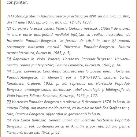
conştiinţei”.
[1]
Autobiografie
, în
Adevărul literar şi artistic
, an XVIII, seria a III-a, nr. 866,
din 11 iulie 1937, pp. 5-6; nr. 867, din 18 iulie 1937.
[2] Cu privire la acest aspect, Valeriu Ciobanu notează: „Cititorii de atunci,
în mare parte aparţinând mediului înfăţişat cu realism necruţător de
Hortensia Papadat-Bengescu, se fereau de cărţi în care îşi puteau
recunoaşte hidoşenia morală” (
Hortensia Papadat-Bengescu,
Editura
pentru literatură, Bucureşti, 1965, p. 5).
[3] Reprodus în Viola Vancea,
Hortensia Papadat-Bengescu. Universul
citadin, repere şi interpretări
, Editura Eminescu, Bucureşti, 1980, p. 14.
[4] Eugen Lovinescu,
Contribuţia Sburătorului la poezia epică: Hortensia
Papadat-Bengescu
, în
Memorii,
vol II (1916-1931), Editura Scrisul
Românesc, Craiova, 1932, p. 56, reprodus din
Hortensia Papadat-
Bengescu
, antologie studiu introductiv, tabel cronologic şi bibliografie de
Viola Vancea, Editura Eminescu, Bucureşti, 1976, p. 122.
[5] Hortensia Papadat-Bengescu s-a născut la 8 decembrie 1876, la Iveşti, în
judeţul Galaţi, din mama moldoveancă, cu numele de fată Zoe Ştefănescu şi
tata, Dimitrie Bengescu, ofiţer aflat în garnizoană la Iveşti.
[6] Vezi Camil Baltazar,
Geneza unora din lucrările Hortensiei Papadat-
Bengescu
, în vol.
Contemporan cu ei. Amintiri şi portrete,
Editura pentru
literatură, Bucureşti, 1962, p. 63.