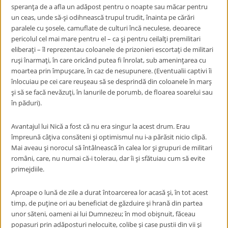
speranţa de a afla un adăpost pentru o noapte sau măcar pentru
un ceas, unde să-şi odihnească trupul trudit, înainta pe cărări
paralele cu şosele, camuflate de culturi încă neculese, deoarece
pericolul cel mai mare pentru el – ca şi pentru ceilalţi premilitari
eliberaţi – îl reprezentau coloanele de prizonieri escortaţi de militari
ruşi înarmaţi, în care oricând putea fi înrolat, sub ameninţarea cu
moartea prin împuşcare, în caz de nesupunere. (Eventualii captivi îi
înlocuiau pe cei care reuşeau să se desprindă din coloanele în marş
şi să se facă nevăzuţi, în lanurile de porumb, de floarea soarelui sau
în păduri).
Avantajul lui Nică a fost că nu era singur la acest drum. Erau
împreună câţiva consăteni şi optimismul nu i-a părăsit nicio clipă.
Mai aveau şi norocul să întâlnească în calea lor şi grupuri de militari
români, care, nu numai că-i tolerau, dar îi şi sfătuiau cum să evite
primejdiile.
Aproape o lună de zile a durat întoarcerea lor acasă şi, în tot acest
timp, de puţine ori au beneficiat de găzduire şi hrană din partea
unor săteni, oameni ai lui Dumnezeu; în mod obişnuit, făceau
popasuri prin adăposturi nelocuite, colibe şi case pustii din vii şi