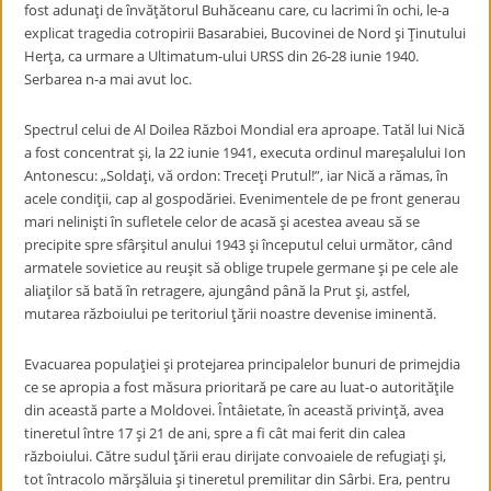
fost adunaţi de învăţătorul Buhăceanu care, cu lacrimi în ochi, le-a
explicat tragedia cotropirii Basarabiei, Bucovinei de Nord şi Ţinutului
Herţa, ca urmare a Ultimatum-ului URSS din 26-28 iunie 1940.
Serbarea n-a mai avut loc.
Spectrul celui de Al Doilea Război Mondial era aproape. Tatăl lui Nică
a fost concentrat şi, la 22 iunie 1941, executa ordinul mareşalului Ion
Antonescu: „Soldaţi, vă ordon: Treceţi Prutul!”, iar Nică a rămas, în
acele condiţii, cap al gospodăriei. Evenimentele de pe front generau
mari nelinişti în sufletele celor de acasă şi acestea aveau să se
precipite spre sfârşitul anului 1943 şi începutul celui următor, când
armatele sovietice au reuşit să oblige trupele germane şi pe cele ale
aliaţilor să bată în retragere, ajungând până la Prut şi, astfel,
mutarea războiului pe teritoriul ţării noastre devenise iminentă.
Evacuarea populaţiei şi protejarea principalelor bunuri de primejdia
ce se apropia a fost măsura prioritară pe care au luat-o autorităţile
din această parte a Moldovei. Întâietate, în această privinţă, avea
tineretul între 17 şi 21 de ani, spre a fi cât mai ferit din calea
războiului. Către sudul ţării erau dirijate convoaiele de refugiaţi şi,
tot întracolo mărşăluia şi tineretul premilitar din Sârbi. Era, pentru