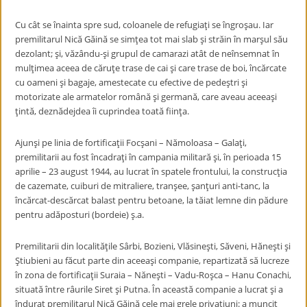
Cu cât se înainta spre sud, coloanele de refugiaţi se îngroşau. Iar
premilitarul Nică Găină se simţea tot mai slab şi străin în marşul său
dezolant; şi, văzându-şi grupul de camarazi atât de neînsemnat în
mulţimea aceea de căruţe trase de cai şi care trase de boi, încărcate
cu oameni şi bagaje, amestecate cu efective de pedeştri şi
motorizate ale armatelor română şi germană, care aveau aceeaşi
ţintă, deznădejdea îi cuprindea toată fiinţa.
Ajunşi pe linia de fortificaţii Focşani – Nămoloasa – Galaţi,
premilitarii au fost încadraţi în campania militară şi, în perioada 15
aprilie – 23 august 1944, au lucrat în spatele frontului, la construcţia
de cazemate, cuiburi de mitraliere, tranşee, şanţuri anti-tanc, la
încărcat-descărcat balast pentru betoane, la tăiat lemne din pădure
pentru adăposturi (bordeie) ş.a.
Premilitarii din localităţile Sârbi, Bozieni, Vlăsineşti, Săveni, Hăneşti şi
Ştiubieni au făcut parte din aceeaşi companie, repartizată să lucreze
în zona de fortificaţii Suraia – Năneşti – Vadu-Roşca – Hanu Conachi,
situată între râurile Siret şi Putna. În această companie a lucrat şi a
îndurat premilitarul Nică Găină cele mai grele privaţiuni: a muncit