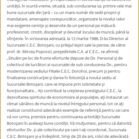
unităţii, în scurtă vreme, situată, sub conducerea sa, printre cele mai
bune sucursale din ţară – cu un mare număr de sedii proprii şi
mandatare, amenajate corespunzător, organizate la nivelul celor
mai exigente cerinţe şi deservite de un personal pe măsură:
profesionist, cinstit, disciplinat şi devotat locului de muncă, până la
sfinţenie. În scrisoarea adresată, la 12 martie 1988, D-lui Director al
Sucursalei C.E.C. Botoşani, cu prilejul ieşirii sale la pensie, de către
prof. dr. Mircea Popovici, preşedintele C.A. al C.E.C., se afirmă:
„Situăm pe loc de frunte eforturile depuse de Dv. Personal şi de
colectivul de lucrători ai sucursalei de sub conducerea Dv., pentru
modernizarea sediului Filialei C.E.C. Dorohoi, precum şi pentru
finalizarea construcţiei şi darea în folosinţă a noului sediu al
Sucursalei Botoşani, care se impune prin sobrietate şi
funcţionalitate… Aţi contribuit la creşterea prestigiului C.E.C., la
dezvoltarea spiritului de economisire al populaţiei, aţi instaurat un
climat sănătos de muncă la nivelul întregului personal, tot ce aţi
realizat constituind adevărate exemple de referinţă pentru cei care
vă vor urma, premize pentru continuarea activităţii Sucursalei
Botoşani în aceleaşi bune condiţii. Vă mulţumesc, pentru că datorită
eforturilor Dv. şi ale colectivului pe care l-aţi coordonat, Sucursala
C.E.C. Botoşani şi-a îndeplinit, timp de 20 de ani, rolul de adevărată