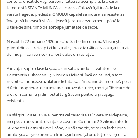
contura, oricât de vag, personalitatea sa exemplară, la a cărei
temelie stă SFÂNTA MUNCĂ, cu care s-a întovărăşit încă de la o
vârstă fragedă, piedestal OMULUI capabil să îndure, să reziste, să
înveţe, să iubească şi să slujească ţara, cu devotament, până la
uitare de sine, timp de aproape jumătate de secol.
Născut la 22 ianuarie 1926, în satul Sârbi din comuna Vlăsineşti,
primul din cei trei copii ai lui Vasile şi Natalia Găină, Nică (aşa i s-a zis
de mic şi încă i se zice) n-a fost deloc un răsfăţat.
A învăţat şapte clase la şcoala din sat, avându-i învăţători pe
Constantin Buhăceanu şi Visarion Ficiuc şi, încă de atunci, a fost
nevoit să muncească, alături de tatăl său (mecanic de meserie), pe la
diferiţi proprietari de tractoare, batoze de treier, mori şi făbricuţe de
ulei, din comună şi din fostul târg Săveni pentru a-şi câştiga
existenţa.
La sfârşitul clasei a VII-a, pentru cel care visa să înveţe mai departe,
începe, cu adevărat, o viaţă de coşmar. Cu numai 2-3 zile înainte de
Sf. Apostoli Petru şi Pavel, când, după tradiţie, se serba încheierea
anului şcolar şi se premiau fruntaşii la învăţătură, toţi elevii şcolii au