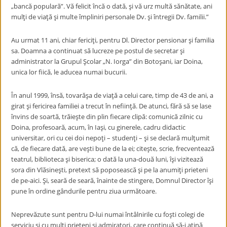
„bancă populară”. Vă felicit încă o dată, şi vă urz multă sănătate, ani
mulţi de viaţă şi multe împliniri personale Dv. şi întregii Dv. familii.”
Au urmat 11 ani, chiar fericiţi, pentru Dl. Director pensionar şi familia
sa. Doamna a continuat să lucreze pe postul de secretar şi
administrator la Grupul Şcolar „N. Iorga” din Botoşani, iar Doina,
unica lor fiică, le aducea numai bucurii.
În anul 1999, însă, tovarăşa de viaţă a celui care, timp de 43 de ani, a
girat şi fericirea familiei a trecut în nefiinţă. De atunci, fără să se lase
învins de soartă, trăieşte din plin fiecare clipă: comunică zilnic cu
Doina, profesoară, acum, în Iaşi, cu ginerele, cadru didactic
universitar, ori cu cei doi nepoţi – studenţi – şi se declară mulţumit
că, de fiecare dată, are veşti bune de la ei; citeşte, scrie, frecventează
teatrul, biblioteca şi biserica; o dată la una-două luni, îşi vizitează
sora din Vlăsineşti, pretext să poposească şi pe la anumiţi prieteni
de pe-aici. Şi, seară de seară, înainte de stingere, Domnul Director îşi
pune în ordine gândurile pentru ziua următoare.
Neprevăzute sunt pentru D-lui numai întâlnirile cu foşti colegi de
serviciu şi cu mulţi prieteni şi admiratori, care continuă să-i aţină