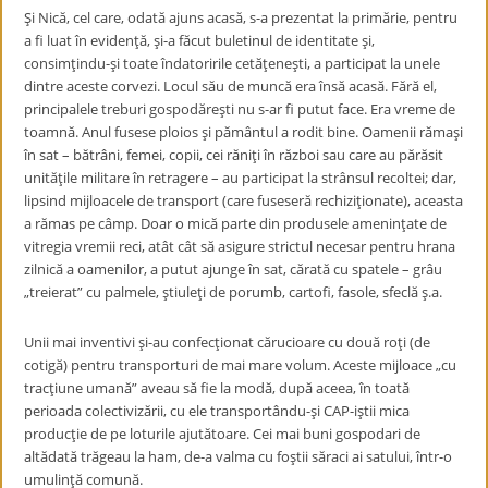
Şi Nică, cel care, odată ajuns acasă, s-a prezentat la primărie, pentru
a fi luat în evidenţă, şi-a făcut buletinul de identitate şi,
consimţindu-şi toate îndatoririle cetăţeneşti, a participat la unele
dintre aceste corvezi. Locul său de muncă era însă acasă. Fără el,
principalele treburi gospodăreşti nu s-ar fi putut face. Era vreme de
toamnă. Anul fusese ploios şi pământul a rodit bine. Oamenii rămaşi
în sat – bătrâni, femei, copii, cei răniţi în război sau care au părăsit
unităţile militare în retragere – au participat la strânsul recoltei; dar,
lipsind mijloacele de transport (care fuseseră rechiziţionate), aceasta
a rămas pe câmp. Doar o mică parte din produsele ameninţate de
vitregia vremii reci, atât cât să asigure strictul necesar pentru hrana
zilnică a oamenilor, a putut ajunge în sat, cărată cu spatele – grâu
„treierat” cu palmele, ştiuleţi de porumb, cartofi, fasole, sfeclă ş.a.
Unii mai inventivi şi-au confecţionat cărucioare cu două roţi (de
cotigă) pentru transporturi de mai mare volum. Aceste mijloace „cu
tracţiune umană” aveau să fie la modă, după aceea, în toată
perioada colectivizării, cu ele transportându-şi CAP-iştii mica
producţie de pe loturile ajutătoare. Cei mai buni gospodari de
altădată trăgeau la ham, de-a valma cu foştii săraci ai satului, într-o
umulinţă comună.