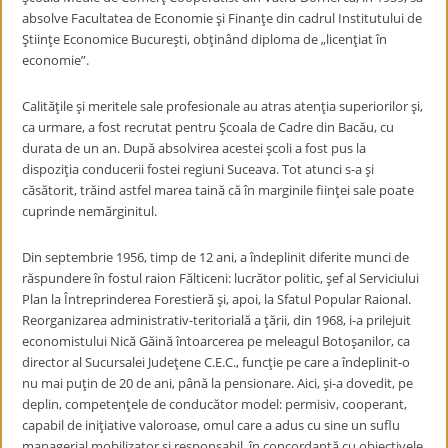
absolve Facultatea de Economie şi Finanţe din cadrul Institutului de
Ştiinţe Economice Bucureşti, obţinând diploma de „licenţiat în
economie”.
Calităţile şi meritele sale profesionale au atras atenţia superiorilor şi,
ca urmare, a fost recrutat pentru Şcoala de Cadre din Bacău, cu
durata de un an. După absolvirea acestei şcoli a fost pus la
dispoziţia conducerii fostei regiuni Suceava. Tot atunci s-a şi
căsătorit, trăind astfel marea taină că în marginile fiinţei sale poate
cuprinde nemărginitul.
Din septembrie 1956, timp de 12 ani, a îndeplinit diferite munci de
răspundere în fostul raion Fălticeni: lucrător politic, şef al Serviciului
Plan la Întreprinderea Forestieră şi, apoi, la Sfatul Popular Raional.
Reorganizarea administrativ-teritorială a ţării, din 1968, i-a prilejuit
economistului Nică Găină întoarcerea pe meleagul Botoşanilor, ca
director al Sucursalei Judeţene C.E.C., funcţie pe care a îndeplinit-o
nu mai puţin de 20 de ani, până la pensionare. Aici, şi-a dovedit, pe
deplin, competenţele de conducător model: permisiv, cooperant,
capabil de iniţiative valoroase, omul care a adus cu sine un suflu
managerial mobilizator şi responsabil, în concordanţă cu obiectivele