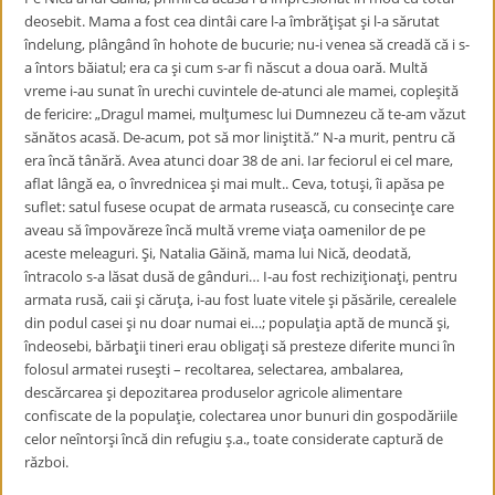
deosebit. Mama a fost cea dintâi care l-a îmbrăţişat şi l-a sărutat
îndelung, plângând în hohote de bucurie; nu-i venea să creadă că i s-
a întors băiatul; era ca şi cum s-ar fi născut a doua oară. Multă
vreme i-au sunat în urechi cuvintele de-atunci ale mamei, copleşită
de fericire: „Dragul mamei, mulţumesc lui Dumnezeu că te-am văzut
sănătos acasă. De-acum, pot să mor liniştită.” N-a murit, pentru că
era încă tânără. Avea atunci doar 38 de ani. Iar feciorul ei cel mare,
aflat lângă ea, o învrednicea şi mai mult.. Ceva, totuşi, îi apăsa pe
suflet: satul fusese ocupat de armata rusească, cu consecinţe care
aveau să împovăreze încă multă vreme viaţa oamenilor de pe
aceste meleaguri. Şi, Natalia Găină, mama lui Nică, deodată,
întracolo s-a lăsat dusă de gânduri… I-au fost rechiziţionaţi, pentru
armata rusă, caii şi căruţa, i-au fost luate vitele şi păsările, cerealele
din podul casei şi nu doar numai ei…; populaţia aptă de muncă şi,
îndeosebi, bărbaţii tineri erau obligaţi să presteze diferite munci în
folosul armatei ruseşti – recoltarea, selectarea, ambalarea,
descărcarea şi depozitarea produselor agricole alimentare
confiscate de la populaţie, colectarea unor bunuri din gospodăriile
celor neîntorşi încă din refugiu ş.a., toate considerate captură de
război.