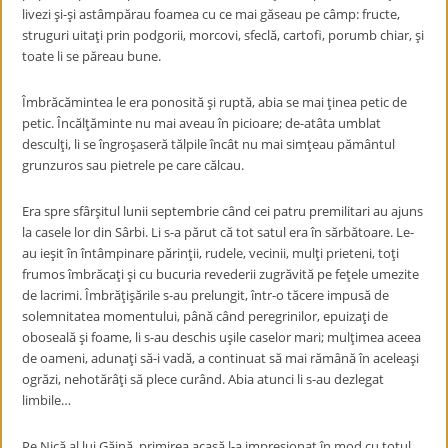
livezi şi-şi astâmpărau foamea cu ce mai găseau pe câmp: fructe,
struguri uitaţi prin podgorii, morcovi, sfeclă, cartofi, porumb chiar, şi
toate li se păreau bune.
Îmbrăcămintea le era ponosită şi ruptă, abia se mai ţinea petic de
petic. Încălţăminte nu mai aveau în picioare; de-atâta umblat
desculţi, li se îngroşaseră tălpile încât nu mai simţeau pământul
grunzuros sau pietrele pe care călcau.
Era spre sfârşitul lunii septembrie când cei patru premilitari au ajuns
la casele lor din Sârbi. Li s-a părut că tot satul era în sărbătoare. Le-
au ieşit în întâmpinare părinţii, rudele, vecinii, mulţi prieteni, toţi
frumos îmbrăcaţi şi cu bucuria revederii zugrăvită pe feţele umezite
de lacrimi. Îmbrăţişările s-au prelungit, într-o tăcere impusă de
solemnitatea momentului, până când peregrinilor, epuizaţi de
oboseală şi foame, li s-au deschis uşile caselor mari; mulţimea aceea
de oameni, adunaţi să-i vadă, a continuat să mai rămână în aceleaşi
ogrăzi, nehotărâţi să plece curând. Abia atunci li s-au dezlegat
limbile…
Pe Nică al lui Găină, primirea acasă l-a impresionat în mod cu totul