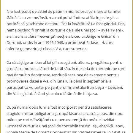
N-a fost scutit de astfel de pătimiri nici feciorul cel mare al familiei
Găină. La o vreme, însă, n-a mai putut îndura atâta înjosire şi s-a
hotărât să-şi schimbe destinul. Tot la învăţătură i-a fost gândul. Dar,
nemaiputând fi primit la cursurile de zi ale unei şcoli – avea 19 ani -,
s-a înscris la „fără frecvenţă”, secţie a Liceului „Grigore Ghica” din
Dorohoi, unde, în anii 1945-1948, a promovat 5 clase – 4, curs
inferior (gimnaziu) şi clasa a V-a, curs superior.
Ca să câştige un ban al lui şi în aceşti ani, alterna pregătirea pentru
şcoală cu munca, alături de tatăl său, în meseria de mecanic, pe care
mai demult o deprinsese. Iar după sesiunea de examene pentru
promovarea clasei a V-a, din luna iulie până în septembrie, a
participat ca voluntar pe Şantierul Tineretului Bumbeşti – Livezeni,
din Valea Jiului, lăsând şi acolo o fărâmă din fiinţa sa.
După numai două luni, a fost încorporat pentru satisfacerea
stagiului militar obligatoriu şi, după lăsarea la vatră, a pus, din nou,
mâna pe carte, învăţând cu o perseverenţă demnă de invidiat.
Urmează cursurile unei şcoli de contabilitate din Iaşi, absolvă , apoi,
Şcoala Medie de Comerţ Cooperatist din Vatra-Dornei ca, în 1959, să