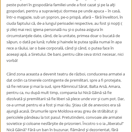
peste puteri în gospodăria familiei unde a fost cazat şi pe la alţi
gospodari, pentru a supravieţui; dormea pe unde apuca – în casă,
într-o magazie, sub un şopron, pe-o prispă, afară – fără învelitori, în
ciuda faptului că, de-a lungul perioadei respective, au fost şi nopţi (
şi zile) mai reci; igiena personală nu şi-o putea asigura în
circumstanţele date, când, de la unitate, primea doar o bucată de
săpun, o dată pe lună; rufele şi hainele le putea spăla numai în apa
rece a râului, iar o baie corporală, când şi când, o putea face în
aceeaşi apă, a Siretului. De bani, pentru câte ceva strict necesar, nici
vorbă!
Când zona aceasta a devenit teatru de război, conducerea armatei a
dat ordin ca tinerele contingente de premilitari, spre a fi protejate,
să fie retrase şi mai la sud, spre Râmnicul Sărat, Balta Arsă, Amara,
pentru ca, nu după mult timp, compania lui Nică Găină să fie
dizolvată şi premilitarii să fie liberi să plece unde vor şi cum pot. Dar,
ce-a urmat pentru ei a fost şi mai rău. Ştiau cât de anevoios era să
ajungă acasă. Drumurile spre Moldova erau greu de străbătut şi
pericolele pândeau la tot pasul. Pretutindeni, convoaie ale armatei
sovietice şi coloane nesfârşite de prizonieri. Încotro s-o ia „liberatul”
Nică Găină? Fără un ban în buzunar, flămând şi dezorientat, fără