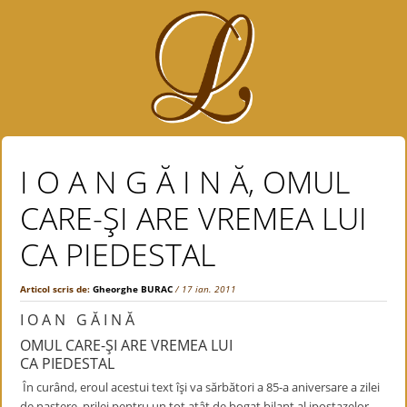
I O A N G Ă I N Ă, OMUL
CARE-ŞI ARE VREMEA LUI
CA PIEDESTAL
Articol scris de:
Gheorghe BURAC
/ 17 ian. 2011
I O A N G Ă I N Ă
OMUL CARE-ŞI ARE VREMEA LUI
CA PIEDESTAL
În curând, eroul acestui text îşi va sărbători a 85-a aniversare a zilei
de naştere, prilej pentru un tot atât de bogat bilanţ al ipostazelor