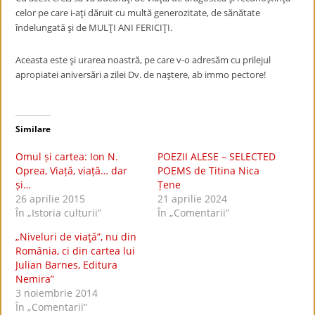
celor pe care i-aţi dăruit cu multă generozitate, de sănătate
îndelungată şi de MULŢI ANI FERICIŢI.
Aceasta este şi urarea noastră, pe care v-o adresăm cu prilejul
apropiatei aniversări a zilei Dv. de naştere, ab immo pectore!
Similare
Omul și cartea: Ion N.
POEZII ALESE – SELECTED
Oprea, Viață, viață… dar
POEMS de Titina Nica
și…
Țene
26 aprilie 2015
21 aprilie 2024
În „Istoria culturii”
În „Comentarii”
„Niveluri de viaţă”, nu din
România, ci din cartea lui
Julian Barnes, Editura
Nemira”
3 noiembrie 2014
În „Comentarii”