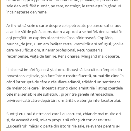
sale de viaţă, fără număr, pe care, nostalgic, le retrăieşte în gânduri
încă neşterse de vreme.
Ar fi vrut să scrie o carte despre cele petrecute pe parcursul sinuos
al anilor săi de până acum, dar n-a apucat a se hotărî, deocamdată;
a şi pregătit un cuprins al acesteia: Casa părintească, Copilăria,
Munca „de jos”, Cum am învăţat carte, Premilităria şi refugiul, Şcolile
care m-au făcut om, Itinerar profesional, Recunoaşteri şi
recompense, Viaţa de familie, Pensionarea, Mergând mai departe.
Îi place să împărtăşească şi altora, dispuşi să-l asculte, crâmpeie din
povestea vieţii sale, şi o face într-o rostire fluentă, numai din când în
când întreruptă de câte o răsuflare adâncă, trădând un sentiment
de melancolie care îl încearcă atunci când amintirile îi ating coardele
cele mai sensibile ale sufletului; şi printre genele întredeschise,
privirea-i cată către depărtări, urmărită de atenţia interlocutorului.
Sunt şi eu unul dintre acei care l-au ascultat, chiar de mai multe ori,
şi, de această dată, mi-am propus să ofer şi cititorilor revistei
„Luceafărul” măcar o parte din istorisirile sale, relevante pentru a-i