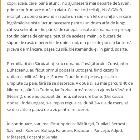
copiii aceia, care, până atunci, nu ajunseseră mai departe de Săveni,
prima confruntare dură cu viaţa. Ca mai toţi ceilalţi, Nică Găină,
încălţat cu opinci şi având în spate un sac – un fel de raniţă -, în care
îngrămădise nişte lucruri necesare pentru un drum atât de lung:
câteva schimburi din pânză de cânepă, cusute de mama, un prosop,
tot din pânză de cânepă, ţesută de aceleaşi mâini, o bucată de
săpun de casă, o pereche de opinci noi, din piele de porc, o lanternă
şi ceva de mâncare, păşea cu silă, blestemându-şi, în gând, soarta.
Premilitarii din Sârbi, aflaţi sub comanda învăţătorului Constantin
Buhăceanu, au făcut primul popas la Botoşani, fiind cazaţi în
unitatea militară de pe „Sucevei”; au dormit pe jos, pe saltele
umplute cu paie, fără să se dezbrace. A doua zi, au mai parcurs 40 de
kilometri, până la Tudora, iar în ziua următoare au ajuns la Vânători
(Neamţ), unde au poposit din nou, câteva ore bune. (Din cauza
oboselii îndelungate, s-a impus regula ca, după 3-4 zile de mers, să
se dea câte o pauză de o zi, pentru refacere).
În continuare, s-au mai făcut opriri la: Bălţăteşti, Tupilaţi, Șerbeşti,
Săvineşti, Roznov, Buhuşi, Fărăoani, Răcăciuni, Pânceşti, Adjud,
Mărăşeşti, Focşani şi Suraia.