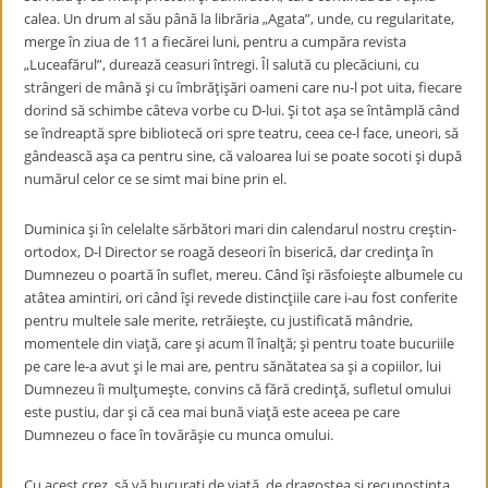
calea. Un drum al său până la librăria „Agata”, unde, cu regularitate,
merge în ziua de 11 a fiecărei luni, pentru a cumpăra revista
„Luceafărul”, durează ceasuri întregi. Îl salută cu plecăciuni, cu
strângeri de mână şi cu îmbrăţişări oameni care nu-l pot uita, fiecare
dorind să schimbe câteva vorbe cu D-lui. Şi tot aşa se întâmplă când
se îndreaptă spre bibliotecă ori spre teatru, ceea ce-l face, uneori, să
gândească aşa ca pentru sine, că valoarea lui se poate socoti şi după
numărul celor ce se simt mai bine prin el.
Duminica şi în celelalte sărbători mari din calendarul nostru creştin-
ortodox, D-l Director se roagă deseori în biserică, dar credinţa în
Dumnezeu o poartă în suflet, mereu. Când îşi răsfoieşte albumele cu
atâtea amintiri, ori când îşi revede distincţiile care i-au fost conferite
pentru multele sale merite, retrăieşte, cu justificată mândrie,
momentele din viaţă, care şi acum îl înalţă; şi pentru toate bucuriile
pe care le-a avut şi le mai are, pentru sănătatea sa şi a copiilor, lui
Dumnezeu îi mulţumeşte, convins că fără credinţă, sufletul omului
este pustiu, dar şi că cea mai bună viaţă este aceea pe care
Dumnezeu o face în tovărăşie cu munca omului.
Cu acest crez, să vă bucuraţi de viaţă, de dragostea şi recunoştinţa