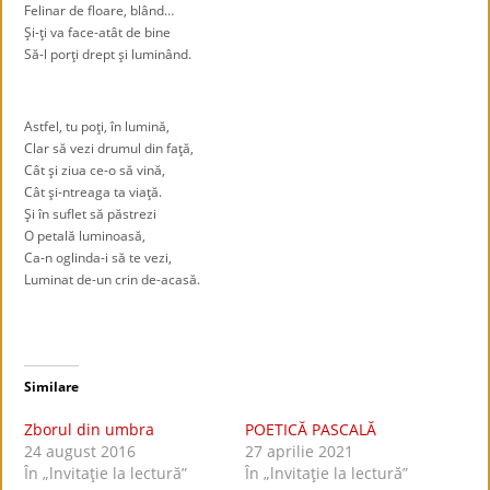
Felinar de floare, blând…
Şi-ţi va face-atât de bine
Să-l porţi drept şi luminând.
Astfel, tu poţi, în lumină,
Clar să vezi drumul din faţă,
Cât şi ziua ce-o să vină,
Cât şi-ntreaga ta viaţă.
Şi în suflet să păstrezi
O petală luminoasă,
Ca-n oglinda-i să te vezi,
Luminat de-un crin de-acasă.
Similare
Zborul din umbra
POETICĂ PASCALĂ
24 august 2016
27 aprilie 2021
În „lnvitaţie la lectură”
În „lnvitaţie la lectură”