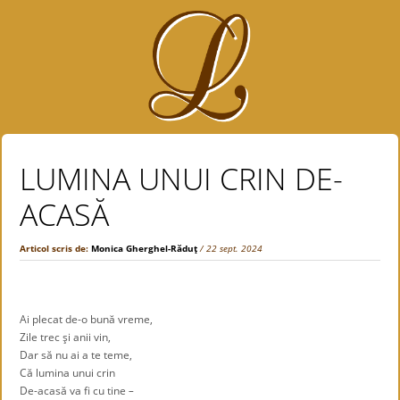
LUMINA UNUI CRIN DE-
ACASĂ
Articol scris de:
Monica Gherghel-Răduţ
/ 22 sept. 2024
Ai plecat de-o bună vreme,
Zile trec şi anii vin,
Dar să nu ai a te teme,
Că lumina unui crin
De-acasă va fi cu tine
–