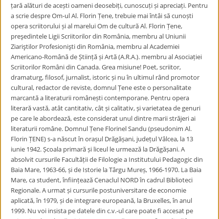
țară alături de acești oameni deosebiți, cunoscuți și apreciați. Pentru
a scrie despre Om-ul Al. Florin Țene, trebuie mai întâi să cunoști
opera scriitorului și al marelui Om de cultură Al. Florin Țene,
preşedintele Ligii Scriitorilor din România, membru al Uniunii
Ziariştilor Profesionişti din România, membru al Academiei
Americano-Română de Știință și Artă (A.R.A.). membru al Asociației
Scriitorilor Români din Canada. Grea misiune! Poet, scriitor,
dramaturg, filosof, jurnalist, istoric și nu în ultimul rând promotor
cultural, redactor de reviste, domnul Țene este o personalitate
marcantă a literaturii românești contemporane. Pentru opera
literară vastă, atât cantitativ, cât și calitativ, și varietatea de genuri
pe care le abordează, este considerat unul dintre marii străjeri ai
literaturii române. Domnul Țene Florinel Sandu (pseudonim Al.
Florin ȚENE) s-a născut în orașul Drăgășani, județul Vâlcea, la 13
iunie 1942. Școala primară și liceul le urmează la Drăgășani. A
absolvit cursurile Facultății de Filologie a Institutului Pedagogic din
Baia Mare, 1963-66, și de Istorie la Târgu Mureș, 1966-1970. La Baia
Mare, ca student, înființează Cenaclul NORD în cadrul Biblioteci
Regionale. A urmat și cursurile postuniversitare de economie
aplicată, în 1979, și de integrare europeană, la Bruxelles, în anul
1999. Nu voi insista pe datele din c.v.-ul care poate fi accesat pe