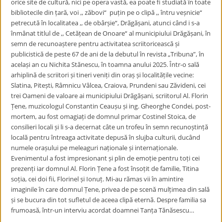
orice site de cultură, nici pe opera vastă, ea poate fi studiată în toate
bibliotecile din țară, voi ,, zăbovi“ puțin pe o clipă ,, întru veșnicie“
petrecută în localitatea ,, de obârșie“, Drăgășani, atunci când i s-a
înmânat titlul de ,, Cetățean de Onoare“ al municipiului Drăgășani, în
semn de recunoaștere pentru activitatea scriitoricească și
publicistică de peste 67 de ani de la debutul în revista „Tribuna”, în
același an cu Nichita Stănescu, în toamna anului 2025. Într-o sală
arhiplină de scriitori și tineri veniți din oraș și localitățile vecine:
Slatina, Pitești, Râmnicu Vâlcea, Craiova, Prundeni sau Zăvideni, cei
trei Oameni de valoare ai municipiului Drăgășani, scriitorul Al. Florin
Țene, muzicologul Constantin Ceaușu și ing. Gheorghe Condei, post-
mortem, au fost omagiați de domnul primar Costinel Stoica, de
consilieri locali și li s-a decernat câte un trofeu în semn recunoștință
locală pentru întreaga activitate depusă în slujba culturii, ducând
numele orașului pe meleaguri naționale și internaționale.
Evenimentul a fost impresionant și plin de emoție pentru toți cei
prezenți iar domnul Al. Florin Țene a fost însoțit de familie, Titina
soția, cei doi fii, Florinel și Ionuț. Mi-au rămas vii în amintire
imaginile în care domnul Țene, privea de pe scenă mulțimea din sală
și se bucura din tot sufletul de aceea clipă eternă. Despre familia sa
frumoasă, într-un interviu acordat doamnei Tanța Tănăsescu…