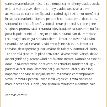
scrie și mai multe pe măsură ce ,, timpul cerne Johnny Ciatloṣ Deak.
În luna martie 2024, domnul Johnny Ciatloṣ Deak, scria ,, Prin
activitatea pe care o desfășoară în cadrul Ligii Scriitorilor Români și
în cadrul cenaclurilor literare pe care le conduce, omul de cultură,
scriitorul, istoricul, filozoful, criticul literar și poetul Al Florin Țene
susține și promovează literatura adevărată, de calitate, care nu face
jocurile politice nici unui regim politic, nici unui partid. Domnia sa
recunoaște un singur stăpân: talentul literar. Se cuvine să-i dăm
Cezarului ce-i al Cezarului, căci acest falnic STEJAR al literaturii
române, descoperitor și îndrumător de talente, domnul Al Florin
Țene se află și acum în plină activitate la venerabila vârstă de 82
de ani ghidând și promovând noi talente literare. Domnia sa este nu
doar un făuritor: ctitor de reviste, de cenacluri, fondator al Ligii,
părinte al Zilei Limbii Române dar și un continuator și un pilon
important pe care se sprijină literatura română contemporană”.
Slavă Domnului pentru ,, clipa întru veșnicie” , trăită alături de
marele scriitor Al,. Florin Țene și familia minunată a domniei sale.
Zenovia Zamfir