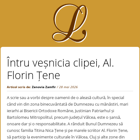
Întru veșnicia clipei, Al.
Florin Țene
Articol scris de:
Zenovia Zamfir
/ 28 mai 2026
A scrie sau a vorbi despre oamenii de o aleasă cultură, în special
când vin din zona binecuvântată de Dumnezeu cu mănăstiri, mari
ierarhi ai Bisericii Ortodoxe Române, Justinian Patriarhul și
Bartolomeu Mitropolitul, precum județul Vâlcea, este o șansă,
onoare dar și o responsabilitate. A rânduit Bunul Dumnezeu să
cunosc familia Titina Nica Țene și pe marele scriitor Al. Florin Țene,
să particip la evenimente culturale în Vâlcea, Cluj și alte zone din