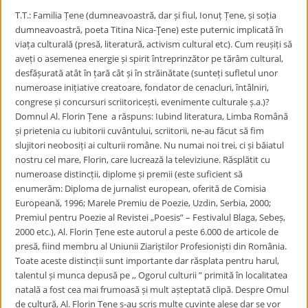
T.T.: Familia Țene (dumneavoastră, dar și fiul, Ionuț Țene, și soția
dumneavoastră, poeta Titina Nica-Ţene) este puternic implicată în
viața culturală (presă, literatură, activism cultural etc). Cum reușiți să
aveți o asemenea energie și spirit întreprinzător pe tărâm cultural,
desfășurată atât în țară cât și în străinătate (sunteți sufletul unor
numeroase inițiative creatoare, fondator de cenacluri, întâlniri,
congrese și concursuri scriitoricești, evenimente culturale ș.a.)?
Domnul Al. Florin Țene a răspuns: Iubind literatura, Limba Română
și prietenia cu iubitorii cuvântului, scriitorii, ne-au făcut să fim
slujitori neobosiți ai culturii române. Nu numai noi trei, ci și băiatul
nostru cel mare, Florin, care lucrează la televiziune. Răsplătit cu
numeroase distincții, diplome și premii (este suficient să
enumerăm: Diploma de jurnalist european, oferită de Comisia
Europeană, 1996; Marele Premiu de Poezie, Uzdin, Serbia, 2000;
Premiul pentru Poezie al Revistei „Poesis” – Festivalul Blaga, Sebeș,
2000 etc.), Al. Florin Țene este autorul a peste 6.000 de articole de
presă, fiind membru al Uniunii Ziariștilor Profesioniști din România.
Toate aceste distincții sunt importante dar răsplata pentru harul,
talentul și munca depusă pe ,, Ogorul culturii ” primită în localitatea
natală a fost cea mai frumoasă și mult așteptată clipă. Despre Omul
de cultură, Al. Florin Țene s-au scris multe cuvinte alese dar se vor