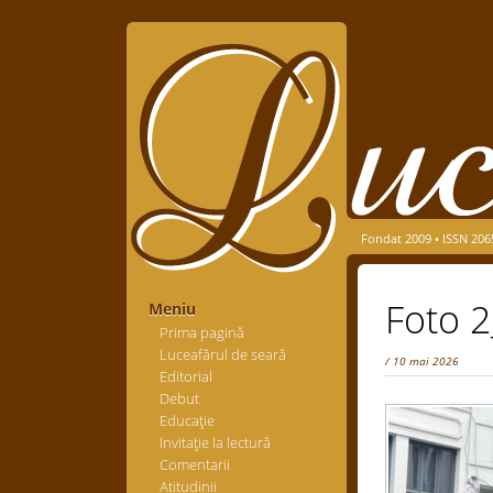
Fondat 2009 • ISSN 206
Foto 2
Meniu
Prima pagină
Luceafărul de seară
/ 10 mai 2026
Editorial
Debut
Educaţie
Invitaţie la lectură
Comentarii
Atitudinii