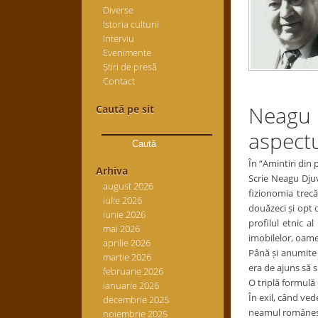
Diverse
Istoria culturii
Interviu
Evenimente
Știri de presă
Contact
Neagu D
Caută pe sit
Caută
aspectu
după:
În “Amintiri din 
Arhiva
Scrie Neagu Djuva
august 2026
fizionomia trec
iulie 2026
douăzeci și opt 
iunie 2026
profilul etnic 
mai 2026
imobilelor, oame
aprilie 2026
Până și anumite 
martie 2026
era de ajuns să 
februarie 2026
O triplă formulă 
ianuarie 2026
În exil, când ved
decembrie 2025
neamul românesc 
noiembrie 2025