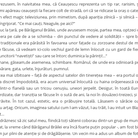
Crezusem, în naivitatea mea, că Ceaușescu reprezenta un tip rar, rarisim,
i apăreau ceaușești la fiecare colt de stradă, ori că se ridicase la oraș o cate
 efect magic televiziunea, prin mimetism, după apariția zilnică – și silnică 
îngrijorat. “Ce mai cauți, Neagule, pe aici?”
c la țară, pe Bărăganul Brăilei, unde avusesem moșie, partea mea, optzeci 
 era pe cale de a se schimba – din punctul de vedere al solidității – spre bi
i tradiționale era părăsită în favoarea unor fațade cu zorzoane destul de
e făcuse, că vedeam ici-colo vechiul gard de lemn înlocuit cu un gard de fier
uncitorii “navetiști” sau care se întorc duminica la părinți!…”
umane, găseam,de asemenea, schimbare. Românul, de unde era odinioară prea
rare, gata, urlete, înjurături, pumnul.
ea mai izbitoare – față de aspectul satelor din tinerețea mea – era portul 
 discret împodobită, era acum universal înlocuită cu haina orășenească cea 
intr-o flanelă sau un tricou cenușiu, uneori jerpelit. Desigur, în toată Eu
dizate, dar tranziția se făcuse în o sută de ani, la noi în douăzeci-treizeci, 
răvite. În tot cazul, estetic, era o prăbușire totală. Lăsasem o sărăcie
cu arțag. Oricum, imaginea satului cum l-am văzut, l-au trăit, l-au intuit un
at…
ndrăznesc să zic satul meu, fiindcă toți sătenii coborau dintr-un grup de mun
, la vreme când Bărăganul Brăilei era încă foarte puțin popular -, am fost bi
din jur plini de atenție și de drăgălășenie. Un vecin mi-a adus un album de f