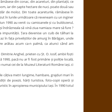
măsese din conac, din acareturi, din plantații, ce
pom, iar din șapte hectare de nuci, poate două sau
ldăr de moloz. Din toate acareturile, rămăsese în
zut în lunile următoare că reveneam cu un inginer
ciun 1990 au venit cu camioanele și cu buldozerul,
și îndrăzneala să vină ziua namiaza mare să fure ?
 impunității. Țara devenise un cuib de tâlhari la
taz în fața priveliștilor de amurg în Bărăgan, unde
care arătau acum ca-n palmă, ca atunci când am
imitrie Anghel, prieten cu Șt. O. Iosif, ambii foști
 1990, pacă nu ar fi fost primărie și poliție locală,
 numai cei de la Muzeul Literaturii Române Iași, ci
i de câțiva metri lungime, hambare, grajduri mari în
i de poezii, hărți turistice, foto-copii operă și
istic în apropierea municipiului Iași. În 1990 totul