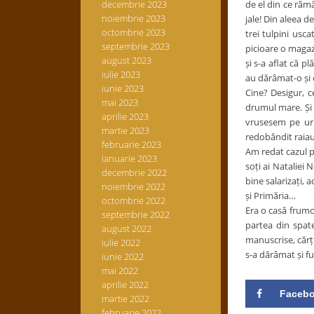
decembrie 2023
de el din ce răm
noiembrie 2023
jale! Din aleea 
octombrie 2023
trei tulpini usc
septembrie 2023
picioare o magaz
august 2023
și s-a aflat că 
iulie 2023
au dărâmat-o și 
iunie 2023
Cine? Desigur, c
mai 2023
drumul mare. Și 
aprilie 2023
vrusesem pe urm
martie 2023
redobândit raiaua
februarie 2023
Am redat cazul pr
ianuarie 2023
soți ai Nataliei 
decembrie 2022
bine salarizați, 
noiembrie 2022
și Primăria…
octombrie 2022
Era o casă frumoa
septembrie 2022
partea din spate
august 2022
manuscrise, cărți
iulie 2022
s-a dărâmat și fu
iunie 2022
mai 2022
aprilie 2022
Faceb
martie 2022
februarie 2022