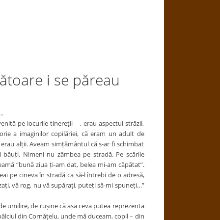
ătoare i se păreau
 …
tă pe locurile tinereții – , erau aspectul străzii,
ie a imaginilor copilăriei, că eram un adult de
 erau alții. Aveam simțământul că s-ar fi schimbat
i băuți. Nimeni nu zâmbea pe stradă. Pe scările
teamă “bună ziua ți-am dat, belea mi-am căpătat”.
i pe cineva în stradă ca să-l întrebi de o adresă,
ați, vă rog, nu vă supărați, puteți să-mi spuneți…”
, de umilire, de rușine că așa ceva putea reprezenta
âlciul din Cornățelu, unde mă duceam, copil – din