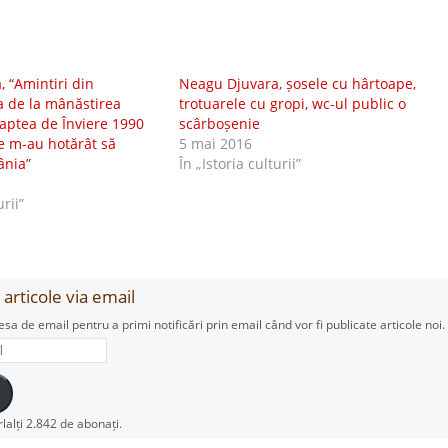
 “Amintiri din
Neagu Djuvara, șosele cu hârtoape,
ta de la mânăstirea
trotuarele cu gropi, wc-ul public o
oaptea de Înviere 1990
scârboșenie
ie m-au hotărât să
5 mai 2016
ânia”
În „Istoria culturii”
urii”
articole via email
esa de email pentru a primi notificări prin email când vor fi publicate articole noi.
rlalți 2.842 de abonați.