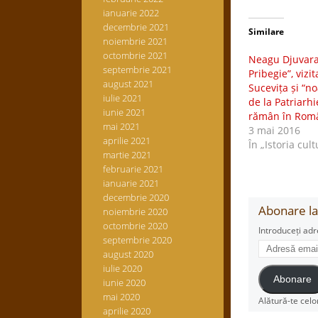
ianuarie 2022
decembrie 2021
Similare
noiembrie 2021
octombrie 2021
Neagu Djuvara,
septembrie 2021
Pribegie”, vizi
august 2021
Sucevița și “n
iulie 2021
de la Patriarh
iunie 2021
rămân în Rom
mai 2021
3 mai 2016
aprilie 2021
În „Istoria cult
martie 2021
februarie 2021
ianuarie 2021
decembrie 2020
Abonare la 
noiembrie 2020
octombrie 2020
Introduceți adr
septembrie 2020
Adresă
august 2020
email
iulie 2020
Abonare
iunie 2020
mai 2020
Alătură-te celo
aprilie 2020