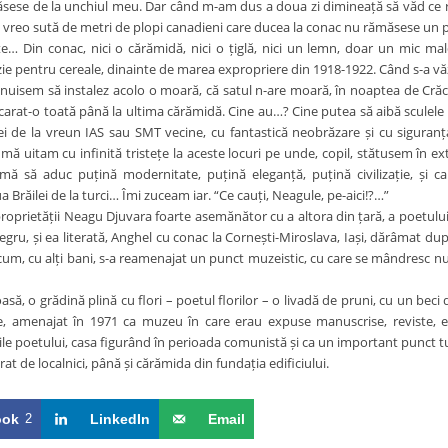
ăsese de la unchiul meu. Dar când m-am dus a doua zi dimineață să văd ce ră
de vreo sută de metri de plopi canadieni care ducea la conac nu rămăsese un 
ate… Din conac, nici o cărămidă, nici o țiglă, nici un lemn, doar un mic ma
ie pentru cereale, dinainte de marea expropriere din 1918-1922. Când s-a vă
plănuisem să instalez acolo o moară, că satul n-are moară, în noaptea de Cră
carat-o toată până la ultima cărămidă. Cine au…? Cine putea să aibă sculele 
ei de la vreun IAS sau SMT vecine, cu fantastică neobrăzare și cu siguranța
mă uitam cu infinită tristețe la aceste locuri pe unde, copil, stătusem în ex
ă să aduc puțină modernitate, puțină eleganță, puțină civilizație, și 
 Brăilei de la turci… Îmi zuceam iar. “Ce cauți, Neagule, pe-aici!?…”
oprietății Neagu Djuvara foarte asemănător cu a altora din țară, a poetului D
Negru, și ea literată, Anghel cu conac la Cornești-Miroslava, Iași, dărâmat după
acum, cu alți bani, s-a reamenajat un punct muzeistic, cu care se mândresc nu
să, o grădină plină cu flori – poetul florilor – o livadă de pruni, cu un bec
, amenajat în 1971 ca muzeu în care erau expuse manuscrise, reviste, ediți
le poetului, casa figurând în perioada comunistă și ca un important punct tur
rat de localnici, până și cărămida din fundația edificiului.
ook
2
LinkedIn
Email