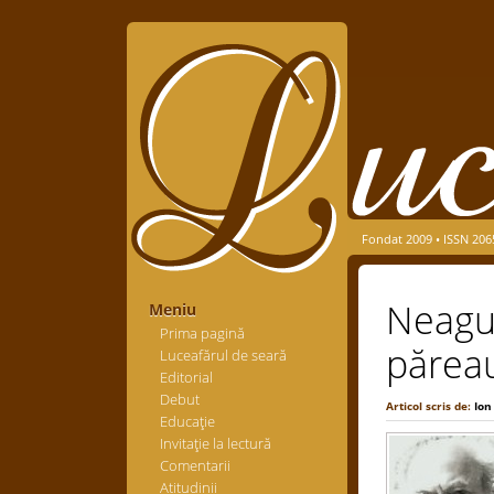
Fondat 2009 • ISSN 206
Neagu 
Meniu
Prima pagină
păreau
Luceafărul de seară
Editorial
Debut
Articol scris de:
Ion
Educaţie
Invitaţie la lectură
Comentarii
Atitudinii