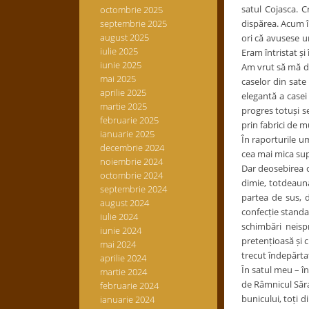
satul Cojasca. 
octombrie 2025
septembrie 2025
dispărea. Acum îm
august 2025
ori că avusese un
iulie 2025
Eram întristat și 
iunie 2025
Am vrut să mă du
mai 2025
caselor din sate
aprilie 2025
elegantă a case
martie 2025
progres totuși s
februarie 2025
prin fabrici de m
ianuarie 2025
În raporturile 
decembrie 2024
cea mai mica supă
noiembrie 2024
Dar deosebirea c
octombrie 2024
dimie, totdeauna
septembrie 2024
partea de sus, d
august 2024
confecție standar
iulie 2024
schimbări neisp
iunie 2024
pretențioasă și 
mai 2024
trecut îndepărt
aprilie 2024
În satul meu – î
martie 2024
de Râmnicul Sărat
februarie 2024
bunicului, toți 
ianuarie 2024