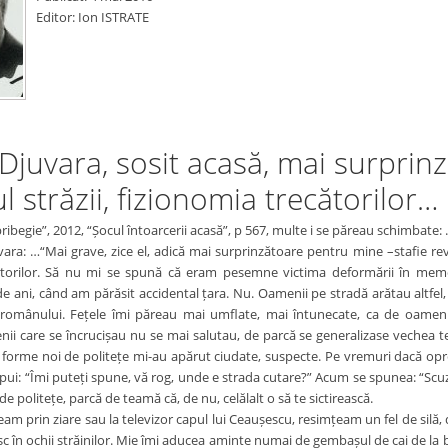
Editor: Ion ISTRATE
juvara, sosit acasă, mai surprinz
l străzii, fizionomia trecătorilor…
pribegie”, 2012, “Șocul întoarcerii acasă”, p 567, multe i se păreau schimbate:
ra: …“Mai grave, zice el, adică mai surprinzătoare pentru mine –stafie reveni
ătorilor. Să nu mi se spună că eram pesemne victima deformării în memor
de ani, când am părăsit accidental țara. Nu. Oamenii pe stradă arătau altfel,
al românului. Fețele îmi păreau mai umflate, mai întunecate, ca de oamen
nii care se încrucișau nu se mai salutau, de parcă se generalizase vechea 
forme noi de politețe mi-au apărut ciudate, suspecte. Pe vremuri dacă oprea
spui: “Îmi puteți spune, vă rog, unde e strada cutare?” Acum se spunea: “Scuz
de politețe, parcă de teamă că, de nu, celălalt o să te sictirească.
eam prin ziare sau la televizor capul lui Ceaușescu, resimțeam un fel de silă
în ochii străinilor. Mie îmi aducea aminte numai de gembașul de cai de la b