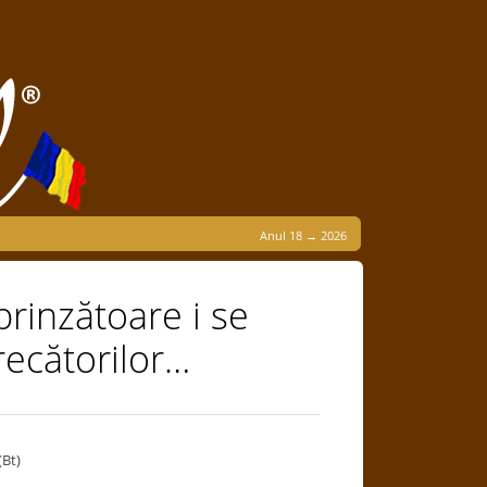
Anul 18 → 2026
prinzătoare i se
recătorilor…
(Bt)