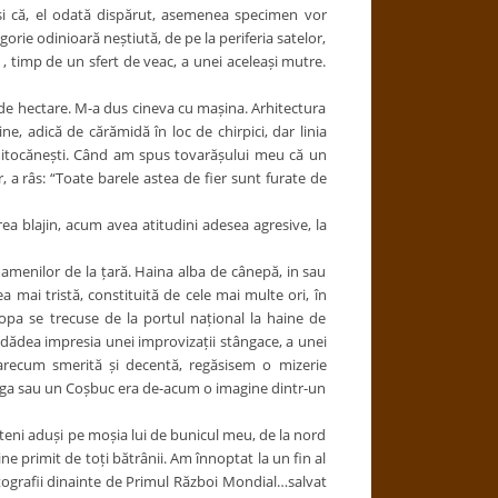
 și că, el odată dispărut, asemenea specimen vor
gorie odinioară neștiută, de pe la periferia satelor,
– , timp de un sfert de veac, a unei aceleași mutre.
de hectare. M-a dus cineva cu mașina. Arhitectura
ne, adică de cărămidă în loc de chirpici, dar linia
 mitocănești. Când am spus tovarășului meu că un
, a râs: “Toate barele astea de fier sunt furate de
 blajin, acum avea atitudini adesea agresive, la
oamenilor de la țară. Haina alba de cânepă, in sau
mai tristă, constituită de cele mai multe ori, în
ropa se trecuse de la portul național la haine de
și dădea impresia unei improvizații stângace, a unei
 oarecum smerită și decentă, regăsisem o mizerie
 Blaga sau un Coșbuc era de-acum o imagine dintr-un
teni aduși pe moșia lui de bunicul meu, de la nord
ne primit de toți bătrânii. Am înnoptat la un fin al
otografii dinainte de Primul Război Mondial…salvat