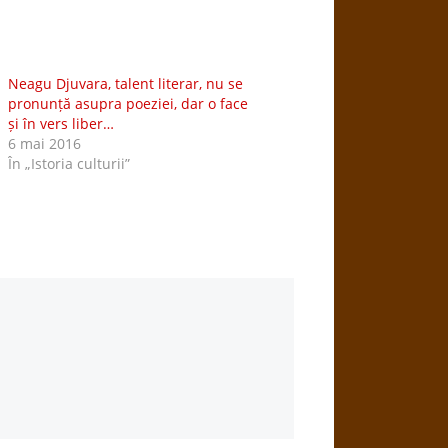
Neagu Djuvara, talent literar, nu se
pronunță asupra poeziei, dar o face
și în vers liber…
6 mai 2016
În „Istoria culturii”