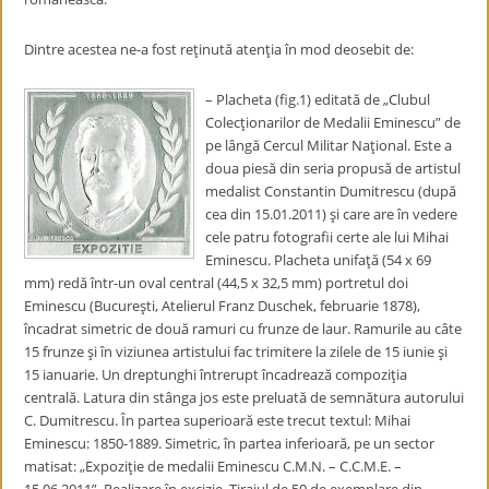
Dintre acestea ne-a fost reţinută atenţia în mod deosebit de:
– Placheta (fig.1) editată de „Clubul
Colecţionarilor de Medalii Eminescu” de
pe lângă Cercul Militar Naţional. Este a
doua piesă din seria propusă de artistul
medalist Constantin Dumitrescu (după
cea din 15.01.2011) şi care are în vedere
cele patru fotografii certe ale lui Mihai
Eminescu. Placheta unifaţă (54 x 69
mm) redă într-un oval central (44,5 x 32,5 mm) portretul doi
Eminescu (Bucureşti, Atelierul Franz Duschek, februarie 1878),
încadrat simetric de două ramuri cu frunze de laur. Ramurile au câte
15 frunze şi în viziunea artistului fac trimitere la zilele de 15 iunie şi
15 ianuarie. Un dreptunghi întrerupt încadrează compoziţia
centrală. Latura din stânga jos este preluată de semnătura autorului
C. Dumitrescu. În partea superioară este trecut textul: Mihai
Eminescu: 1850-1889. Simetric, în partea inferioară, pe un sector
matisat: „Expoziţie de medalii Eminescu C.M.N. – C.C.M.E. –