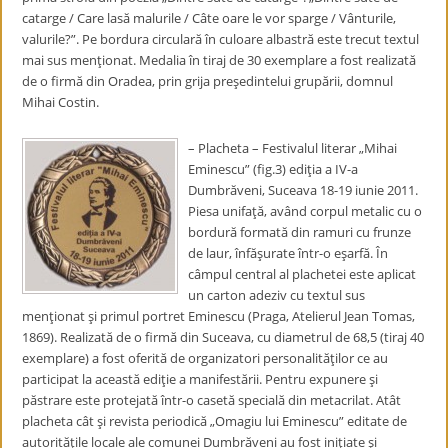
catarge / Care lasă malurile / Câte oare le vor sparge / Vânturile,
valurile?”. Pe bordura circulară în culoare albastră este trecut textul
mai sus menţionat. Medalia în tiraj de 30 exemplare a fost realizată
de o firmă din Oradea, prin grija preşedintelui grupării, domnul
Mihai Costin.
– Placheta – Festivalul literar „Mihai
Eminescu” (fig.3) ediţia a IV-a
Dumbrăveni, Suceava 18-19 iunie 2011.
Piesa unifaţă, având corpul metalic cu o
bordură formată din ramuri cu frunze
de laur, înfăşurate într-o eşarfă. În
câmpul central al plachetei este aplicat
un carton adeziv cu textul sus
menţionat şi primul portret Eminescu (Praga, Atelierul Jean Tomas,
1869). Realizată de o firmă din Suceava, cu diametrul de 68,5 (tiraj 40
exemplare) a fost oferită de organizatori personalităţilor ce au
participat la această ediţie a manifestării. Pentru expunere şi
păstrare este protejată într-o casetă specială din metacrilat. Atât
placheta cât şi revista periodică „Omagiu lui Eminescu” editate de
autorităţile locale ale comunei Dumbrăveni au fost iniţiate şi