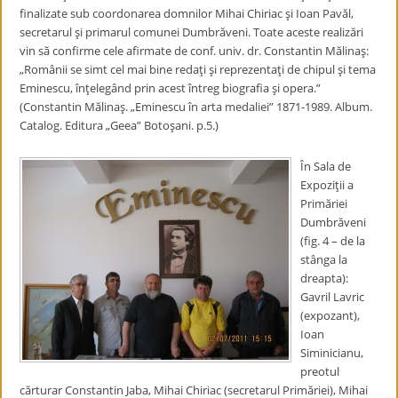
finalizate sub coordonarea domnilor Mihai Chiriac şi Ioan Pavăl,
secretarul şi primarul comunei Dumbrăveni. Toate aceste realizări
vin să confirme cele afirmate de conf. univ. dr. Constantin Mălinaş:
„Românii se simt cel mai bine redaţi şi reprezentaţi de chipul şi tema
Eminescu, înţelegând prin acest întreg biografia şi opera.”
(Constantin Mălinaş. „Eminescu în arta medaliei” 1871-1989. Album.
Catalog. Editura „Geea” Botoşani. p.5.)
În Sala de
Expoziţii a
Primăriei
Dumbrăveni
(fig. 4 – de la
stânga la
dreapta):
Gavril Lavric
(expozant),
Ioan
Siminicianu,
preotul
cărturar Constantin Jaba, Mihai Chiriac (secretarul Primăriei), Mihai