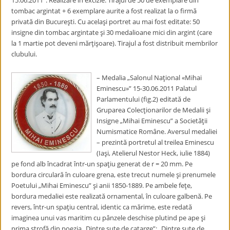
15.06.2011”. Realizare în excizie. Tirajul de 50 de exemplare din
tombac argintat + 6 exemplare aurite a fost realizat la o firmă
privată din Bucureşti. Cu acelaşi portret au mai fost editate: 50
insigne din tombac argintate şi 30 medalioane mici din argint (care
la 1 martie pot deveni mărţişoare). Tirajul a fost distribuit membrilor
clubului.
– Medalia „Salonul Naţional «Mihai
Eminescu»” 15-30.06.2011 Palatul
Parlamentului (fig.2) editată de
Gruparea Colecţionarilor de Medalii şi
Insigne „Mihai Eminescu” a Societăţii
Numismatice Române. Aversul medaliei
– prezintă portretul al treilea Eminescu
(Iaşi, Atelierul Nestor Heck, iulie 1884)
pe fond alb încadrat într-un spaţiu generat de r = 20 mm. Pe
bordura circulară în culoare grena, este trecut numele şi prenumele
Poetului „Mihai Eminescu” şi anii 1850-1889. Pe ambele feţe,
bordura medaliei este realizată ornamental, în culoare galbenă. Pe
revers, într-un spaţiu central, identic ca mărime, este redată
imaginea unui vas maritim cu pânzele deschise plutind pe ape şi
prima strofă din poezia „Dintre sute de catarge”: „Dintre sute de