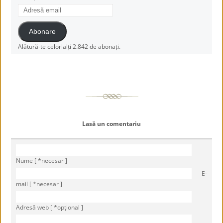
Adresă
email
Abonare
Alătură-te celorlalți 2.842 de abonați.
Lasă un comentariu
Nume [ *necesar ]
E-
mail [ *necesar ]
Adresă web [ *opţional ]