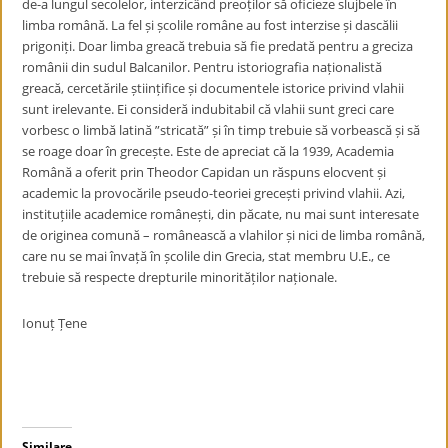
de-a lungul secolelor, interzicând preoților să oficieze slujbele în
limba română. La fel și școlile române au fost interzise și dascălii
prigoniți. Doar limba greacă trebuia să fie predată pentru a greciza
românii din sudul Balcanilor. Pentru istoriografia naționalistă
greacă, cercetările științifice și documentele istorice privind vlahii
sunt irelevante. Ei consideră indubitabil că vlahii sunt greci care
vorbesc o limbă latină ”stricată” și în timp trebuie să vorbească și să
se roage doar în grecește. Este de apreciat că la 1939, Academia
Română a oferit prin Theodor Capidan un răspuns elocvent și
academic la provocările pseudo-teoriei grecești privind vlahii. Azi,
instituțiile academice românești, din păcate, nu mai sunt interesate
de originea comună – românească a vlahilor și nici de limba română,
care nu se mai învață în școlile din Grecia, stat membru U.E., ce
trebuie să respecte drepturile minorităților naționale.
Ionuț Țene
Similare