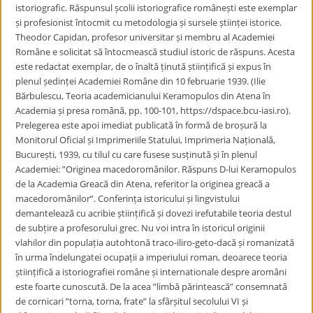
istoriografic. Răspunsul școlii istoriografice românești este exemplar
și profesionist întocmit cu metodologia și sursele științei istorice.
Theodor Capidan, profesor universitar și membru al Academiei
Române e solicitat să întocmească studiul istoric de răspuns. Acesta
este redactat exemplar, de o înaltă ținută științifică și expus în
plenul ședinței Academiei Române din 10 februarie 1939. (Ilie
Bărbulescu, Teoria academicianului Keramopulos din Atena în
Academia și presa română, pp. 100-101, https://dspace.bcu-iasi.ro).
Prelegerea este apoi imediat publicată în formă de broșură la
Monitorul Oficial și Imprimeriile Statului, Imprimeria Națională,
București, 1939, cu tilul cu care fusese susținută și în plenul
Academiei: ”Originea macedoromânilor. Răspuns D-lui Keramopulos
de la Academia Greacă din Atena, referitor la originea greacă a
macedoromânilor”. Conferința istoricului și lingvistului
demantelează cu acribie științifică și dovezi irefutabile teoria destul
de subțire a profesorului grec. Nu voi intra în istoricul originii
vlahilor din populația autohtonă traco-iliro-geto-dacă și romanizată
în urma îndelungatei ocupații a imperiului roman, deoarece teoria
științifică a istoriografiei române și internationale despre aromâni
este foarte cunoscută. De la acea ”limbă părintească” consemnată
de cornicari ”torna, torna, frate” la sfârșitul secolului VI și