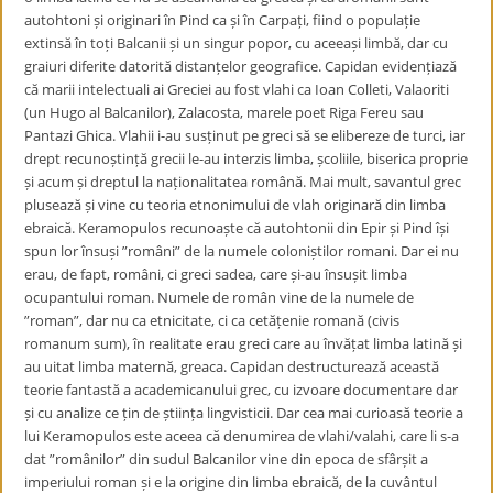
autohtoni și originari în Pind ca și în Carpați, fiind o populație
extinsă în toți Balcanii și un singur popor, cu aceeași limbă, dar cu
graiuri diferite datorită distanțelor geografice. Capidan evidențiază
că marii intelectuali ai Greciei au fost vlahi ca Ioan Colleti, Valaoriti
(un Hugo al Balcanilor), Zalacosta, marele poet Riga Fereu sau
Pantazi Ghica. Vlahii i-au susținut pe greci să se elibereze de turci, iar
drept recunoștință grecii le-au interzis limba, școliile, biserica proprie
și acum și dreptul la naționalitatea română. Mai mult, savantul grec
plusează și vine cu teoria etnonimului de vlah originară din limba
ebraică. Keramopulos recunoaște că autohtonii din Epir și Pind își
spun lor însuși ”români” de la numele coloniștilor romani. Dar ei nu
erau, de fapt, români, ci greci sadea, care și-au însușit limba
ocupantului roman. Numele de român vine de la numele de
”roman”, dar nu ca etnicitate, ci ca cetățenie romană (civis
romanum sum), în realitate erau greci care au învățat limba latină și
au uitat limba maternă, greaca. Capidan destructurează această
teorie fantastă a academicanului grec, cu izvoare documentare dar
și cu analize ce țin de știința lingvisticii. Dar cea mai curioasă teorie a
lui Keramopulos este aceea că denumirea de vlahi/valahi, care li s-a
dat ”românilor” din sudul Balcanilor vine din epoca de sfârșit a
imperiului roman și e la origine din limba ebraică, de la cuvântul