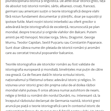
pluridisciplinară istorică și lingvistică. De altfel doar istoricii greci, față
de absolut toți istoricii români, sârbi, albanezi, croați, francezi,
germani sau americani susțin o teorie istoriografică despre vlahi
fără niciun fundament documentar și științific, doar pe supoziții și
ipoteze futile. Marii noștri istorici interbelici au oferit grecilor o
adevărată lecție istoriografică de excelență, recunoscută pe plan
mondial, despre trecutul și originile vlahilor din Balcani. Putem
aminti pe AD Xenopol, Nicolae Iorga, Silviu, Dragomir, George
Murnu, Teodor Capidan, Sextil Pușcariu sau Constantin Papanace.
Sunt doar câteva nume din pleiada de istoricii români și aromâni
care au cercetat trecutul popoarelor balcanice.
Teoriile istoriografice ale istoricilor români au fost validate de
istoriografia europeană și mondială, bineînțeles mai puțin de către
cea greacă. Ca de fiecare dată în istoria scrisului istoric,
naționalismul și filetismul orbesc adevărul istoric și religios. În
viziunea unor istorici greci din prejma celui de-al doilea război
mondial vlahii puteau fi orice altceva numai autohtoni de neam,
religie și limbă cu românii din nordul Dunării, nu. Interesant că, la
începutul războiului declanșat de Germania nazistă, istoricii greci
aruncă pe piață o teorie istoriografică care în contextul istoric de