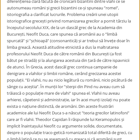
diferențierea clară făcută de cronicarii bizantini dintre vlahi ce se
autonumeau români și grecii bizantini ce-și spuneau ”romei”,
istoriografia a clarificat lucrurile. Problema creării unei utopii
istoriografice grecești privind romanizarea grecilor a pornit târziu la
începutul secolului XIX, de la un dascăl grec de la Academia din
București, Neofit Duca, care spunea că aromânii au o ”limbă
spurcată” și ”șchioapă” (consonantică) și ar trebui să învețe doar în
limba greacă. Această atitudine etnicistă a dus la maltratarea
profesorului Neofit Duca de către românii din București (a fost
bătut pe stradă) și la alungarea acestuia din țară de către ispavnicii
de atunci. În Grecia, acest dascăl grec continua campanie de
denigrare a vlahilor și limbii române, cerând grecizarea acestei
populații. ”Ei vlahii, nu au nicio legătură cu românii, nicio picătură de
sânge cu aceștia”. În munții lor ”sterpi din Pind nu aveau cum să
trăiască o populație mare de vlahi” spunea el. Vlahii nu aveau
arhierei, căpetenii și administrație, iar în acei munți izolați nu poate
exista o națiune distinctă, de aromâni. Din aceste frustrări
academice ale lui Neofit Duca s-a născut ”teoria grecilor latinofoni”
care ar fi vlahii. Theodor Capidan îi răspunde lui Keramopulos și
implicit înaintașului Neofit cu argumente solide, documentate,
despre o populație traco-getică romanizată total diferită de greci, cu
o limbă latină ce nu se aseamană cu greaca și că aromânii sunt