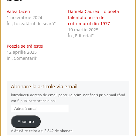
Valea tăcerii
Daniela Caurea – o poetă
1 noiembrie 2024
talentată ucisă de
În „Luceafărul de seară”
cutremurul din 1977
10 martie 2025
În „Editorial”
Poezia se trăiește!
12 aprilie 2025
În „Comentarii”
Abonare la articole via email
Introduceți adresa de email pentru a primi notificări prin email când
vor fi publicate articole noi.
Adresă
email
Abonare
Alătură-te celorlalți 2.842 de abonați.