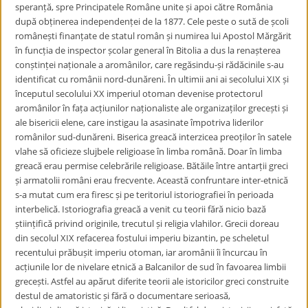
speranță, spre Principatele Române unite și apoi către România
după obținerea independenței de la 1877. Cele peste o sută de școli
românești finanțate de statul român și numirea lui Apostol Mărgărit
în funcția de inspector școlar general în Bitolia a dus la renașterea
conștinței naționale a aromânilor, care regăsindu-și rădăcinile s-au
identificat cu românii nord-dunăreni. În ultimii ani ai secolului XIX și
începutul secolului XX imperiul otoman devenise protectorul
aromânilor în fața acțiunilor naționaliste ale organizaților grecești și
ale bisericii elene, care instigau la asasinate împotriva liderilor
românilor sud-dunăreni. Biserica greacă interzicea preoților în satele
vlahe să oficieze slujbele religioase în limba română. Doar în limba
greacă erau permise celebrările religioase. Bătăile între antarții greci
și armatolii români erau frecvente. Această confruntare inter-etnică
s-a mutat cum era firesc și pe teritoriul istoriografiei în perioada
interbelică. Istoriografia greacă a venit cu teorii fără nicio bază
științifică privind originile, trecutul și religia vlahilor. Grecii doreau
din secolul XIX refacerea fostului imperiu bizantin, pe scheletul
recentului prăbușit imperiu otoman, iar aromânii îi încurcau în
acțiunile lor de nivelare etnică a Balcanilor de sud în favoarea limbii
grecești. Astfel au apărut diferite teorii ale istoricilor greci construite
destul de amatoristic și fără o documentare serioasă,