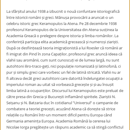
La sfârșitul anului 1938 a izbucnit o nouă confuntare istoriografică
între istoricii români și greci. Mănușa provocării a aruncat-o un
celebru istoric grec Keramopulos la Atena. Pe 28 decembrie 1938
profesorul Keramopulos de la Universitatea din Atena susținea la
Academia Greacă o prelegere despre istoria și limba românilor. La
conferință participa elita academică grecească și numeroși ziariști.
După ce desființează teoria imigraționistă a lui Roesler că românii ar
fi imigrat din Pind în zona Capaților, profesorul grec aruncă ideea că
vlahii sau aromânii, cum sunt cunoscuți ei de lumea largă, nu sunt
autohtoni iliro-traco-geți, nici populație romanizată și latinofonă, ci
pur și simplu greci care vorbesc un fel de latină stricată. Vlahii nu ar
fi altceva decât greci autohtoni care datorită îndelungatei ocupații a
imperiului roman au uitat să vorbească grecește și și-au însușit
limba latină a ocupanților. Discursul lui Keramopulos este preluat de
către presa din Grecia și București inflamând spiritele. Ziariștii N.
Seișanu și N. Batzaria duc în cotidianul ”Universul” o campanie de
combatere a teoriei grecești, acuzând Atena că dorește să strice
relațiile cu Români într-un moment dificil pentru Europa când
Germania amenința Europa. Academia Română la cererea lui
Nicolae Iorga pregătește un răspuns academic ca să stingă conflictul