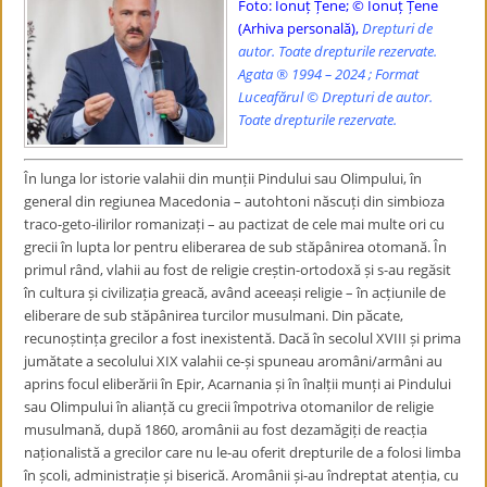
Foto: Ionuț Țene; © Ionuț Țene
(Arhiva personală),
Drepturi de
autor. Toate drepturile rezervate.
Agata ® 1994 – 2024 ; Format
Luceafărul © Drepturi de autor.
Toate drepturile rezervate.
În lunga lor istorie valahii din munții Pindului sau Olimpului, în
general din regiunea Macedonia – autohtoni născuți din simbioza
traco-geto-ilirilor romanizați – au pactizat de cele mai multe ori cu
grecii în lupta lor pentru eliberarea de sub stăpânirea otomană. În
primul rând, vlahii au fost de religie creștin-ortodoxă și s-au regăsit
în cultura și civilizația greacă, având aceeași religie – în acțiunile de
eliberare de sub stăpânirea turcilor musulmani. Din păcate,
recunoștința grecilor a fost inexistentă. Dacă în secolul XVIII și prima
jumătate a secolului XIX valahii ce-și spuneau aromâni/armâni au
aprins focul eliberării în Epir, Acarnania și în înalții munți ai Pindului
sau Olimpului în alianță cu grecii împotriva otomanilor de religie
musulmană, după 1860, aromânii au fost dezamăgiți de reacția
naționalistă a grecilor care nu le-au oferit drepturile de a folosi limba
în școli, administrație și biserică. Aromânii și-au îndreptat atenția, cu