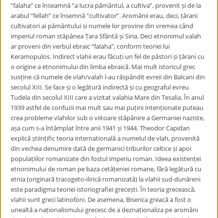
”falaha” ce înseamnă ”a lucra pământul, a cultiva”, provenit și de la
arabul ”fellah” ce însemnă ”cultivator”. Aromânii erau, deci, țărani
cultivatori ai pământului si numele lor provine din vremea când
imperiul roman stăpânea Țara Sfântă și Siria. Deci etnonimul valah
ar proveni din verbul ebraic ”falaha”, conform teoriei lui
Keramopulos. Indirect vlahii erau făcuți un fel de păstori și țărani cu
o origine a etnonimului din limba ebraică. Mai mult istoricul grec
susține că numele de vlah/valah l-au răspândit evreii din Balcani din
secolul XIII. Se face și o legătură indirectă și cu geograful evreu
Tudela din secolul XIII care a vizitat valahia Mare din Tesalia. În anul
1939 astfel de confuzii mai mult sau mai puțini intenționate puteau
crea probleme vlahilor sub o viitoare stăpânire a Germaniei naziste,
așa cum s-a întâmplat între anii 1941 și 1944. Theodor Capidan
explică științific teoria internatională a numelul de vlah, provenită
din vechea denumire dată de germanici triburilor celtice și apoi
populațiilor romanizate din fostul imperiu roman. Ideea existenței
etnonimului de roman pe baza cetățeniei romane, fără legătură cu
etnia (originară tracogeto-ilirică romanizată) la vlahii sud-dunăreni
este paradigma teoriei istoriografiei grecești. În teoria grecească,
vlahii sunt greci latinofoni. De asemena, Biserica greacă a fost o
unealtă a naționalismului grecesc de a deznaționaliza pe aromâni