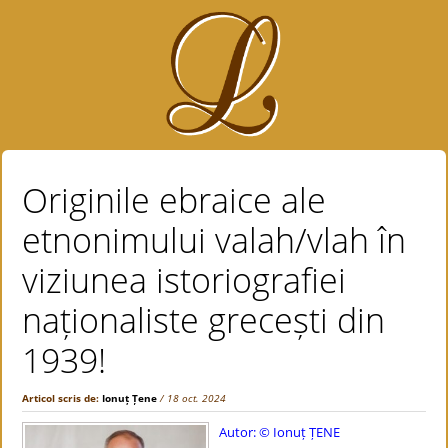
Originile ebraice ale
etnonimului valah/vlah în
viziunea istoriografiei
naționaliste grecești din
1939!
Articol scris de:
Ionuț Țene
/ 18 oct. 2024
Autor: © Ionuț ȚENE