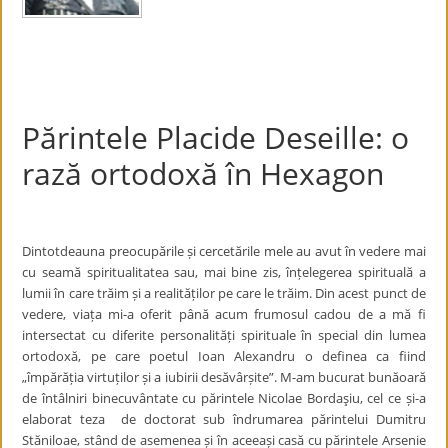
Părintele Placide Deseille: o
rază ortodoxă în Hexagon
Dintotdeauna preocupările și cercetările mele au avut în vedere mai
cu seamă spiritualitatea sau, mai bine zis, înțelegerea spirituală a
lumii în care trăim și a realităților pe care le trăim. Din acest punct de
vedere, viața mi-a oferit până acum frumosul cadou de a mă fi
intersectat cu diferite personalități spirituale în special din lumea
ortodoxă, pe care poetul Ioan Alexandru o definea ca fiind
„împărăția virtuților și a iubirii desăvârșite”. M-am bucurat bunăoară
de întâlniri binecuvântate cu părintele Nicolae Bordaşiu, cel ce și-a
elaborat teza de doctorat sub îndrumarea părintelui Dumitru
Stăniloae, stând de asemenea și în aceeași casă cu părintele Arsenie