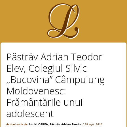
Păstrăv Adrian Teodor
Elev, Colegiul Silvic
,,Bucovina” Câmpulung
Moldovenesc:
Frământările unui
adolescent
Articol scris de:
Ion N. OPREA
,
Păstrăv Adrian Teodor
/ 29 sept. 2016