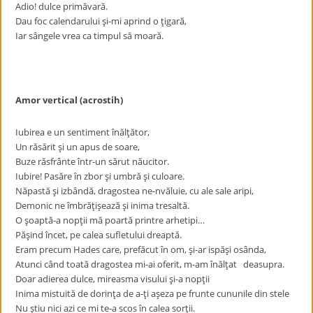
Adio! dulce primăvară.
Dau foc calendarului şi-mi aprind o ţigară,
Iar sângele vrea ca timpul să moară.
Amor vertical (acrostih)
Iubirea e un sentiment înălţător,
Un răsărit şi un apus de soare,
Buze răsfrânte într-un sărut năucitor.
Iubire! Pasăre în zbor şi umbră şi culoare.
Năpastă şi izbândă, dragostea ne-nvăluie, cu ale sale aripi,
Demonic ne îmbrăţişează şi inima tresaltă.
O şoaptă-a nopţii mă poartă printre arhetipi…
Păşind încet, pe calea sufletului dreaptă.
Eram precum Hades care, prefăcut în om, şi-ar ispăşi osânda,
Atunci când toată dragostea mi-ai oferit, m-am înălţat deasupra.
Doar adierea dulce, mireasma visului şi-a nopţii
Inima mistuită de dorinţa de a-ţi aşeza pe frunte cununile din stele
Nu ştiu nici azi ce mi te-a scos în calea sorţii.