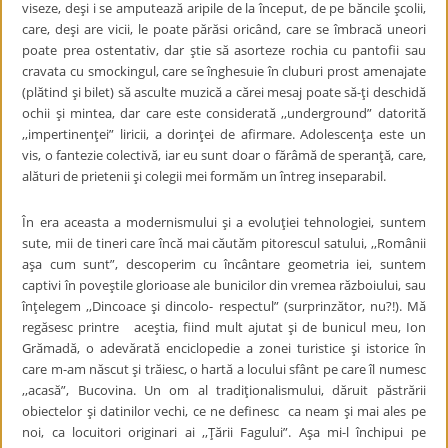
viseze, deşi i se amputează aripile de la început, de pe băncile şcolii,
care, deşi are vicii, le poate părăsi oricând, care se îmbracă uneori
poate prea ostentativ, dar ştie să asorteze rochia cu pantofii sau
cravata cu smockingul, care se înghesuie în cluburi prost amenajate
(plătind şi bilet) să asculte muzică a cărei mesaj poate să-ţi deschidă
ochii şi mintea, dar care este considerată ,,underground” datorită
,,impertinenţei” liricii, a dorinţei de afirmare. Adolescenţa este un
vis, o fantezie colectivă, iar eu sunt doar o fărâmă de speranţă, care,
alături de prietenii şi colegii mei formăm un întreg inseparabil.
În era aceasta a modernismului şi a evoluţiei tehnologiei, suntem
sute, mii de tineri care încă mai căutăm pitorescul satului, ,,Românii
aşa cum sunt”, descoperim cu încântare geometria iei, suntem
captivi în poveştile glorioase ale bunicilor din vremea războiului, sau
înţelegem ,,Dincoace şi dincolo- respectul” (surprinzător, nu?!). Mă
regăsesc printre aceştia, fiind mult ajutat şi de bunicul meu, Ion
Grămadă, o adevărată enciclopedie a zonei turistice şi istorice în
care m-am născut şi trăiesc, o hartă a locului sfânt pe care îl numesc
,,acasă”, Bucovina. Un om al tradiţionalismului, dăruit păstrării
obiectelor şi datinilor vechi, ce ne definesc ca neam şi mai ales pe
noi, ca locuitori originari ai ,,Ţării Fagului”. Aşa mi-l închipui pe