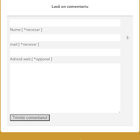
Lasă un comentariu
Nume [ *necesar ]
E-
mail [ *necesar ]
Adresă web [ *opţional ]