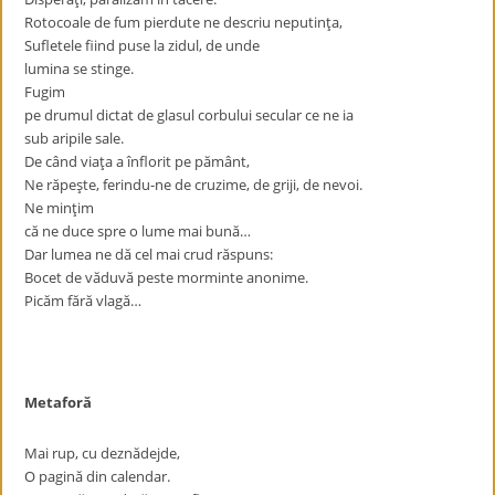
Rotocoale de fum pierdute ne descriu neputinţa,
Sufletele fiind puse la zidul, de unde
lumina se stinge.
Fugim
pe drumul dictat de glasul corbului secular ce ne ia
sub aripile sale.
De când viaţa a înflorit pe pământ,
Ne răpeşte, ferindu-ne de cruzime, de griji, de nevoi.
Ne minţim
că ne duce spre o lume mai bună…
Dar lumea ne dă cel mai crud răspuns:
Bocet de văduvă peste morminte anonime.
Picăm fără vlagă…
Metaforă
Mai rup, cu deznădejde,
O pagină din calendar.