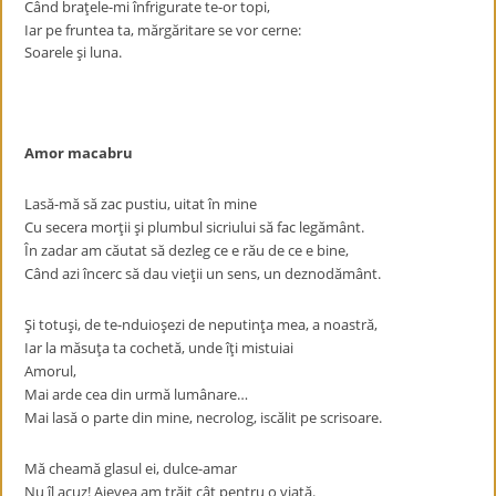
Când braţele-mi înfrigurate te-or topi,
Iar pe fruntea ta, mărgăritare se vor cerne:
Soarele şi luna.
Amor macabru
Lasă-mă să zac pustiu, uitat în mine
Cu secera morţii şi plumbul sicriului să fac legământ.
În zadar am căutat să dezleg ce e rău de ce e bine,
Când azi încerc să dau vieţii un sens, un deznodământ.
Şi totuşi, de te-nduioşezi de neputinţa mea, a noastră,
Iar la măsuţa ta cochetă, unde îţi mistuiai
Amorul,
Mai arde cea din urmă lumânare…
Mai lasă o parte din mine, necrolog, iscălit pe scrisoare.
Mă cheamă glasul ei, dulce-amar
Nu îl acuz! Aievea am trăit cât pentru o viaţă.