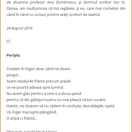
de doamna profesor Ana Dumitrescu şi domnul scriitor Ion N.
Oprea, am mulţumirea că mă regăsesc şi eu, care mai cochetez din
când în când cu scrisul, printre atâţi scriitori de seamă.
24 August 2016
Periplu
Credem în îngeri doar când ne doare
picajul…
Avem idealurile frânte precum aripile
ce ne poartă adesea spre lumină.
Nu avem glas pentru a cere o a doua şansă
pentru că din gâtlejul nostru nu mai pleacă niciun cuvânt.
Haotic, ne zbatem să nu cădem în confuzie, deznădejde, ispită.
Un înger mai luptă plângând,
O aripă i-i frântă…
Disperaţi, paralizăm în tăcere.