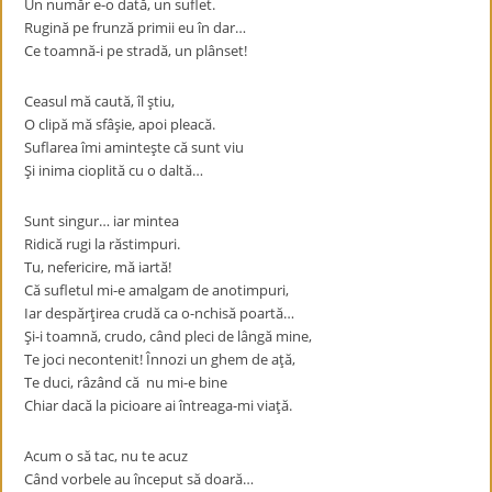
Un număr e-o dată, un suflet.
Rugină pe frunză primii eu în dar…
Ce toamnă-i pe stradă, un plânset!
Ceasul mă caută, îl ştiu,
O clipă mă sfâşie, apoi pleacă.
Suflarea îmi aminteşte că sunt viu
Şi inima cioplită cu o daltă…
Sunt singur… iar mintea
Ridică rugi la răstimpuri.
Tu, nefericire, mă iartă!
Că sufletul mi-e amalgam de anotimpuri,
Iar despărţirea crudă ca o-nchisă poartă…
Şi-i toamnă, crudo, când pleci de lângă mine,
Te joci necontenit! Înnozi un ghem de aţă,
Te duci, râzând că nu mi-e bine
Chiar dacă la picioare ai întreaga-mi viaţă.
Acum o să tac, nu te acuz
Când vorbele au început să doară…