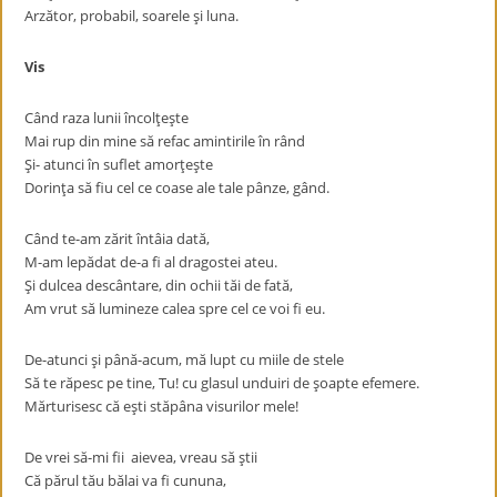
Arzător, probabil, soarele şi luna.
Vis
Când raza lunii încolţeşte
Mai rup din mine să refac amintirile în rând
Şi- atunci în suflet amorţeşte
Dorinţa să fiu cel ce coase ale tale pânze, gând.
Când te-am zărit întâia dată,
M-am lepădat de-a fi al dragostei ateu.
Şi dulcea descântare, din ochii tăi de fată,
Am vrut să lumineze calea spre cel ce voi fi eu.
De-atunci şi până-acum, mă lupt cu miile de stele
Să te răpesc pe tine, Tu! cu glasul unduiri de şoapte efemere.
Mărturisesc că eşti stăpâna visurilor mele!
De vrei să-mi fii aievea, vreau să ştii
Că părul tău bălai va fi cununa,