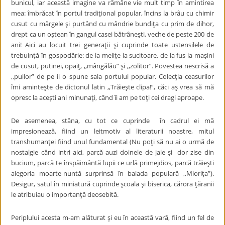
bunicul, iar această imagine va rămâne vie mult timp în amintirea
mea: îmbrăcat în portul tradiţional popular, încins la brâu cu chimir
cusut cu mărgele şi purtând cu mândrie bundiţa cu prim de dihor,
drept ca un oştean în gangul casei bătrâneşti, veche de peste 200 de
ani! Aici au locuit trei generaţii şi cuprinde toate ustensilele de
trebuinţă în gospodărie: de la meliţe la sucitoare, de la fus la maşini
de cusut, putinei, opaiţ, ,,mângălău” şi ,,zolitor”. Povestea nescrisă a
,,puilor” de pe ii o spune sala portului popular. Colecţia ceasurilor
îmi aminteşte de dictonul latin ,,Trăieşte clipa!”, căci aş vrea să mă
opresc la aceşti ani minunaţi, când îi am pe toţi cei dragi aproape.
De asemenea, stâna, cu tot ce cuprinde în cadrul ei mă
impresionează, fiind un leitmotiv al literaturii noastre, mitul
transhumanţei fiind unul fundamental (Nu poţi să nu ai o urmă de
nostalgie când intri aici, parcă auzi doinele de jale şi dor zise din
bucium, parcă te înspăimântă lupii ce urlă primejdios, parcă trăieşti
alegoria moarte-nuntă surprinsă în balada populară ,,Mioriţa”).
Desigur, satul în miniatură cuprinde şcoala şi biserica, cărora ţăranii
le atribuiau o importanţă deosebită.
Periplului acesta m-am alăturat şi eu în această vară, fiind un fel de