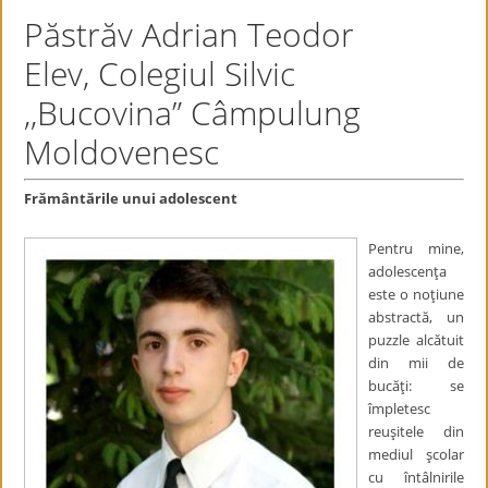
Păstrăv Adrian Teodor
Elev, Colegiul Silvic
,,Bucovina”
Câmpulung
Moldovenesc
Frământările unui adolescent
Pentru mine,
adolescenţa
este o noţiune
abstractă, un
puzzle alcătuit
din mii de
bucăţi: se
împletesc
reuşitele din
mediul şcolar
cu întâlnirile