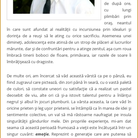
de după ore,
cu lungi
plimbări prin
oraş, neantul
în care sunt afundat al realităţii cu incursiunea prin idealuri şi
dorinţa de a reuşi să le ating cu orice sacrificiu. Asemenea unei
dimineţi, adolescenţa este atinsă de un strop de plăceri al lucrurilor
mărunte, dar şi de confruntări pentru a atinge zenitul, aşa cum roua
îmbracă tinerii boboci de floare, primăvara, iar razele de soare îi
îmbrăţişează cu dragoste.
De multe ori, am încercat să văd această vârstă ca pe o pânză, eu
fiind zugravul care pictează, din zori până în seară, cu o vastă paletă
de culori, să constate uneori cu satisfacţie că a realizat un pastel
deosebit de viu, alte ori că şi-a istovit talentul pentru a înlănţui
negrul şi albul în jocuri plumburii. La vârsta aceasta, la care văd în
oricine prieten şi leg uşor prietenii, se întâmplă ca în marea de idei şi
sentimente colective, un val să mă răstoarne naufragiat pe insula
singurătăţii gândurilor mele. Din propriile experienţe, mi-am dat
seama că această perioadă frumoasă a vieţii este încătuşată într-un
singur cuvânt:
emoţie.
Reprezint o generaţie care are puterea să