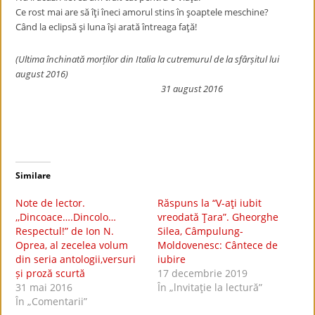
Ce rost mai are să îţi îneci amorul stins în şoaptele meschine?
Când la eclipsă şi luna îşi arată întreaga faţă!
(Ultima închinată morților din Italia la cutremurul de la sfârșitul lui
august 2016)
31 august 2016
Similare
Note de lector.
Răspuns la “V-aţi iubit
,,Dincoace….Dincolo…
vreodată Ţara”. Gheorghe
Respectul!” de Ion N.
Silea, Câmpulung-
Oprea, al zecelea volum
Moldovenesc: Cântece de
din seria antologii,versuri
iubire
și proză scurtă
17 decembrie 2019
31 mai 2016
În „lnvitaţie la lectură”
În „Comentarii”