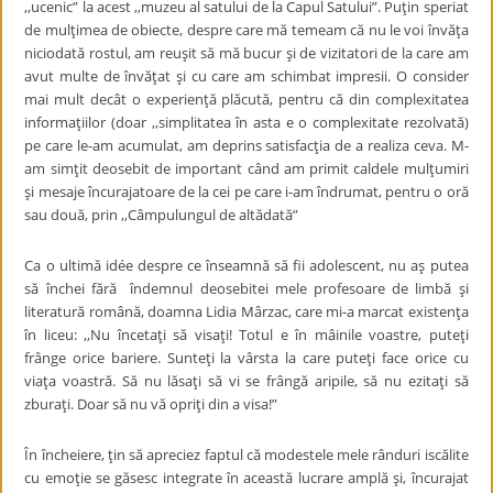
,,ucenic” la acest ,,muzeu al satului de la Capul Satului”. Puţin speriat
de mulţimea de obiecte, despre care mă temeam că nu le voi învăţa
niciodată rostul, am reuşit să mă bucur şi de vizitatori de la care am
avut multe de învăţat şi cu care am schimbat impresii. O consider
mai mult decât o experienţă plăcută, pentru că din complexitatea
informaţiilor (doar ,,simplitatea în asta e o complexitate rezolvată)
pe care le-am acumulat, am deprins satisfacţia de a realiza ceva. M-
am simţit deosebit de important când am primit caldele mulţumiri
şi mesaje încurajatoare de la cei pe care i-am îndrumat, pentru o oră
sau două, prin ,,Câmpulungul de altădată”
Ca o ultimă idée despre ce înseamnă să fii adolescent, nu aş putea
să închei fără îndemnul deosebitei mele profesoare de limbă şi
literatură română, doamna Lidia Mârzac, care mi-a marcat existenţa
în liceu: ,,Nu încetaţi să visaţi! Totul e în mâinile voastre, puteţi
frânge orice bariere. Sunteţi la vârsta la care puteţi face orice cu
viaţa voastră. Să nu lăsaţi să vi se frângă aripile, să nu ezitaţi să
zburaţi. Doar să nu vă opriţi din a visa!”
În încheiere, ţin să apreciez faptul că modestele mele rânduri iscălite
cu emoţie se găsesc integrate în această lucrare amplă şi, încurajat