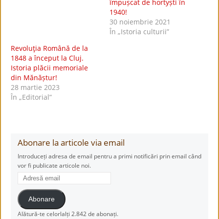
împușcat de hortyști în
1940!
30 noiembrie 2021
În „Istoria culturii”
Revoluţia Română de la
1848 a început la Cluj.
Istoria plăcii memoriale
din Mănăștur!
28 martie 2023
În „Editorial”
Abonare la articole via email
Introduceți adresa de email pentru a primi notificări prin email când
vor fi publicate articole noi.
Adresă
email
Abonare
Alătură-te celorlalți 2.842 de abonați.