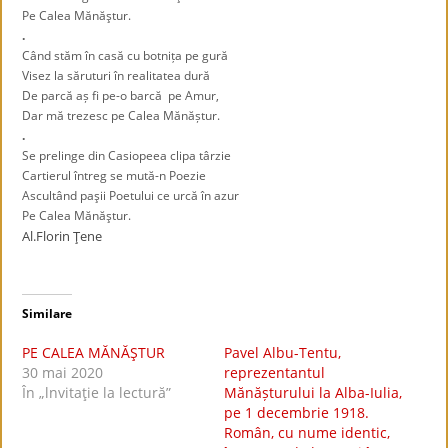
Pe Calea Mănăştur.
.
Când stăm în casă cu botnița pe gură
Visez la săruturi în realitatea dură
De parcă aș fi pe-o barcă pe Amur,
Dar mă trezesc pe Calea Mănăștur.
.
Se prelinge din Casiopeea clipa târzie
Cartierul întreg se mută-n Poezie
Ascultând paşii Poetului ce urcă în azur
Pe Calea Mănăştur.
Al.Florin Ţene
Similare
PE CALEA MĂNĂŞTUR
Pavel Albu-Tentu,
30 mai 2020
reprezentantul
În „lnvitaţie la lectură”
Mănășturului la Alba-Iulia,
pe 1 decembrie 1918.
Român, cu nume identic,