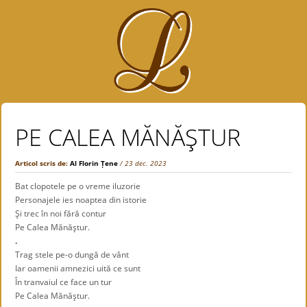
PE CALEA MĂNĂŞTUR
Articol scris de:
Al Florin Țene
/ 23 dec. 2023
Bat clopotele pe o vreme iluzorie
Personajele ies noaptea din istorie
Şi trec în noi fără contur
Pe Calea Mănăştur.
.
Trag stele pe-o dungă de vânt
Iar oamenii amnezici uită ce sunt
În tranvaiul ce face un tur
Pe Calea Mănăştur.