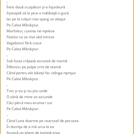
.
Între două scuipături şi-o înjurătură
Aşteaptă să le pice-o mălăiaţă-n gură
Iar pe la colţuri mai sparg un abajur
Pe Calea Mănăştur.
Morfolesc cuvinte ne-nţelese
Fetelor ce se mai văd mirese
Vagabonzi fără cusur
Pe Calea Mănăştur.
.
Sub fusta crăpată ascunsă de mamă
Înfloresc pe pulpe crini de teamă
Când pentru ele băieţii fac stânga-nprejur
Pe Calea Mănăştur.
.
Trec şi eu şi nu ştiu unde
O zână de mine se-ascunde
Căci părul meu acuma-i sur
Pe Calea Mănăştur.
.
Când Luna doarme pe cearceaf de peruzea
În dorinţa de a mă urca la ea
Aruncă un ghem de lumină-şnur