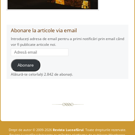
Abonare la articole via email
Introduceți adresa de email pentru a primi notificări prin email când
vor fi publicate articole noi.
Adresă
email
Abonare
Alătură-te celorlalți 2.842 de abonați.
Drept de autor © 2009-2026
Revista Luceafărul
. Toate drepturile rezervate.
Revista Luceafărul foloseşte cu mândrie platforma de publicare Wordpress.