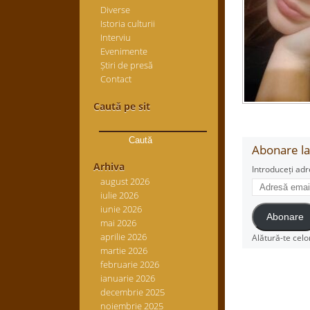
Diverse
Istoria culturii
Interviu
Evenimente
Știri de presă
Contact
Caută pe sit
Caută
după:
Abonare la 
Arhiva
Introduceți adr
august 2026
Adresă
iulie 2026
email
iunie 2026
Abonare
mai 2026
aprilie 2026
Alătură-te celo
martie 2026
februarie 2026
ianuarie 2026
decembrie 2025
noiembrie 2025