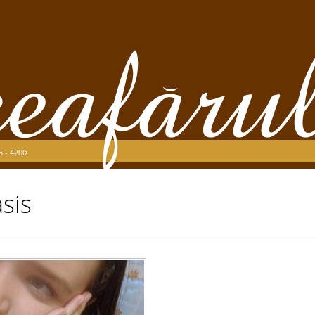
5 - 4200
sis