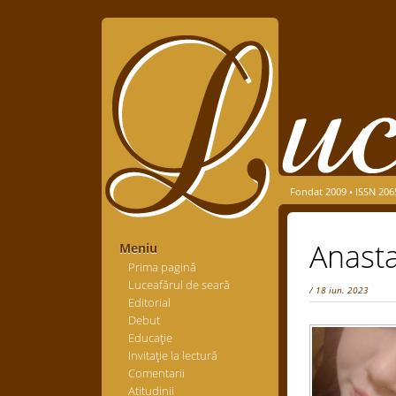
Fondat 2009 • ISSN 206
Anasta
Meniu
Prima pagină
Luceafărul de seară
/ 18 iun. 2023
Editorial
Debut
Educaţie
Invitaţie la lectură
Comentarii
Atitudinii