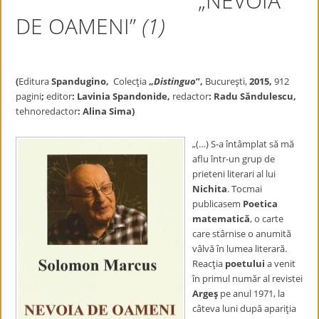
„NEVOIA
DE OAMENI”
(
1
)
(
Editura
Spandugino,
Colecţia
„
Distinguo
”,
Bucureşti,
2015,
912
pagini
;
editor
: Lavinia Spandonide,
redactor
: Radu Săndulescu,
tehnoredactor
: Alina Sima)
„(…) S-a întâmplat să mă
aflu într-un grup de
prieteni literari al lui
Nichita
. Tocmai
publicasem
Poetica
matematică
, o carte
care stârnise o anumită
vâlvă în lumea literară.
Reacţia
poetului
a venit
în primul număr al revistei
Argeş
pe anul 1971, la
câteva luni după apariţia