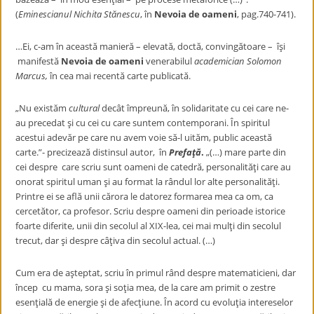
(
Eminescianul Nichita Stănescu
, în
Nevoia de oameni
, pag.740-741).
…Ei, c-am în această manieră – elevată, doctă, convingătoare – îşi
manifestă
Nevoia de oameni
venerabilul
academician Solomon
Marcus,
în cea mai recentă carte publicată.
„Nu existăm
cultural
decât împreună, în solidaritate cu cei care ne-
au precedat şi cu cei cu care suntem contemporani. În spiritul
acestui adevăr pe care nu avem voie să-l uităm, public această
carte.”- precizează distinsul autor, în
Prefaţă
.
„(…) mare parte din
cei despre care scriu sunt oameni de catedră, personalităţi care au
onorat spiritul uman şi au format la rândul lor alte personalităţi.
Printre ei se află unii cărora le datorez formarea mea ca om, ca
cercetător, ca profesor. Scriu despre oameni din perioade istorice
foarte diferite, unii din secolul al XIX-lea, cei mai mulţi din secolul
trecut, dar şi despre câţiva din secolul actual. (…)
Cum era de aşteptat, scriu în primul rând despre matematicieni, dar
încep cu mama, sora şi soţia mea, de la care am primit o zestre
esenţială de energie şi de afecţiune. În acord cu evoluţia intereselor