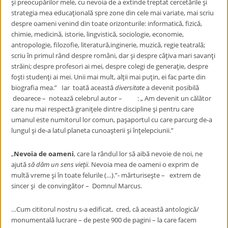
şi preocupărilor mele, cu nevoia de a extinde treptat cercetările şi
strategia mea educaţională spre zone din cele mai variate, mai scriu
despre oameni venind din toate orizonturile: informatică, fizică,
chimie, medicină, istorie, lingvistică, sociologie, economie,
antropologie, filozofie, literatură,inginerie, muzică, regie teatrală;
scriu în primul rând despre români, dar şi despre câţiva mari savanţi
străini; despre profesori ai mei, despre colegi de generaţie, despre
foşti studenţi ai mei. Unii mai mult, alţii mai puţin, ei fac parte din
biografia mea.” Iar toată această
diversitate
a devenit posibilă
deoarece – notează celebrul autor – : „ Am devenit un călător
care nu mai respectă graniţele dintre discipline şi pentru care
umanul este numitorul lor comun, paşaportul cu care parcurg de-a
lungul şi de-a latul planeta cunoaşterii şi înţelepciunii.”
„
Nevoia de oameni
, care la rândul lor să aibă nevoie de noi, ne
ajută
să dăm un sens vieţii.
Nevoia mea de oameni o exprim de
multă vreme şi în toate felurile (…).”- mărturiseşte – extrem de
sincer şi de convingător – Domnul Marcus.
…Cum cititorul nostru s-a edificat, cred, că această antologică/
monumentală lucrare – de peste 900 de pagini – la care facem