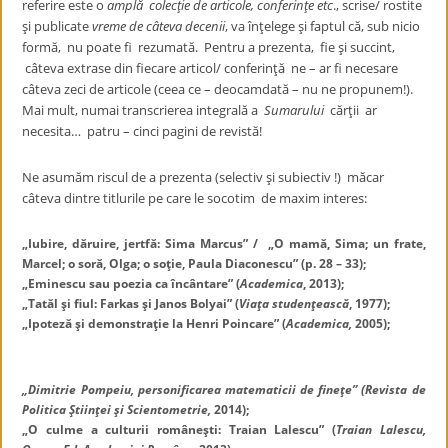
referire este o
amplă colecţie de articole, conferinţe etc
., scrise/ rostite
şi publicate
vreme de câteva decenii
, va înţelege şi faptul că, sub nicio
formă, nu poate fi rezumată. Pentru a prezenta, fie şi succint,
câteva extrase din fiecare articol/ conferinţă ne – ar fi necesare
câteva zeci de articole (ceea ce – deocamdată – nu ne propunem!).
Mai mult, numai transcrierea integrală a
Sumarului
cărţii ar
necesita… patru – cinci pagini de revistă!
Ne asumăm riscul de a prezenta (selectiv şi subiectiv !) măcar
câteva dintre titlurile pe care le socotim de maxim interes:
„Iubire, dăruire, jertfă: Sima Marcus” / „O mamă, Sima; un frate,
Marcel; o soră, Olga; o soţie, Paula Diaconescu” (p. 28 – 33);
„Eminescu sau poezia ca încântare” (
Academica
, 2013);
„Tatăl şi fiul: Farkas şi Janos Bolyai” (
Viaţa studenţească
, 1977);
„Ipoteză şi demonstraţie la Henri Poincare” (
Academica,
2005);
„Dimitrie Pompeiu, personificarea matematicii de fineţe” (
Revista de
Politica Ştiinţei şi Scientometrie,
2014);
„O culme a culturii româneşti: Traian Lalescu” (
Traian Lalescu,