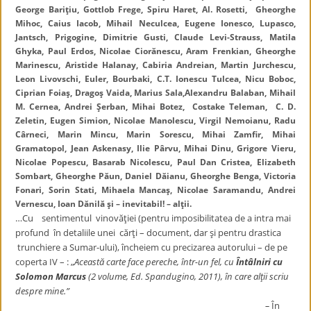
George Bariţiu, Gottlob Frege, Spiru Haret, Al. Rosetti, Gheorghe
Mihoc, Caius Iacob, Mihail Neculcea, Eugene Ionesco, Lupasco,
Jantsch, Prigogine, Dimitrie Gusti, Claude Levi-Strauss, Matila
Ghyka, Paul Erdos, Nicolae Ciorănescu, Aram Frenkian, Gheorghe
Marinescu, Aristide Halanay, Cabiria Andreian, Martin Jurchescu,
Leon Livovschi, Euler, Bourbaki, C.T. Ionescu Tulcea, Nicu Boboc,
Ciprian Foiaş, Dragoş Vaida, Marius Sala,Alexandru Balaban, Mihail
M. Cernea, Andrei Şerban, Mihai Botez, Costake Teleman, C. D.
Zeletin, Eugen Simion, Nicolae Manolescu, Virgil Nemoianu, Radu
Cârneci, Marin Mincu, Marin Sorescu, Mihai Zamfir, Mihai
Gramatopol, Jean Askenasy, Ilie Pârvu, Mihai Dinu, Grigore Vieru,
Nicolae Popescu, Basarab Nicolescu, Paul Dan Cristea, Elizabeth
Sombart, Gheorghe Păun, Daniel Dăianu, Gheorghe Benga, Victoria
Fonari, Sorin Stati, Mihaela Mancaş, Nicolae Saramandu, Andrei
Vernescu, Ioan Dănilă şi – inevitabil! – alţii.
…Cu sentimentul vinovăţiei (pentru imposibilitatea de a intra mai
profund în detaliile unei cărţi – document, dar şi pentru drastica
trunchiere a Sumar-ului), încheiem cu precizarea autorului – de pe
coperta IV – : „
Această carte face pereche, într-un fel, cu
Întâlniri cu
Solomon Marcus
(2 volume, Ed. Spandugino, 2011), în care alţii scriu
despre mine.”
–
În