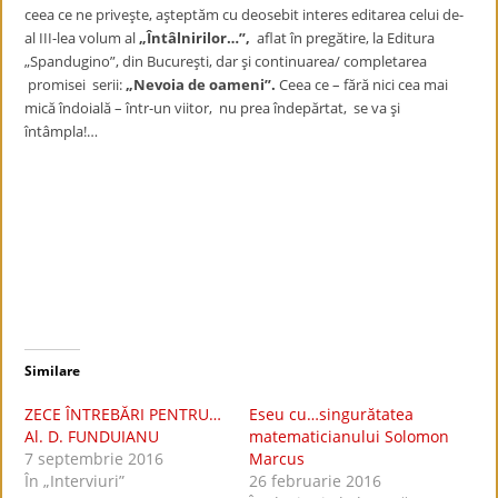
ceea ce ne priveşte, aşteptăm cu deosebit interes editarea celui de-
al III-lea volum al
„Întâlnirilor…”,
aflat în pregătire, la Editura
„Spandugino”, din Bucureşti, dar şi continuarea/ completarea
promisei serii:
„Nevoia de oameni”.
Ceea ce – fără nici cea mai
mică îndoială – într-un viitor, nu prea îndepărtat, se va şi
întâmpla!…
Similare
ZECE ÎNTREBĂRI PENTRU…
Eseu cu…singurătatea
Al. D. FUNDUIANU
matematicianului Solomon
7 septembrie 2016
Marcus
În „Interviuri”
26 februarie 2016