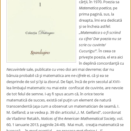
cărţii, în 1970. Poezia sa
Matematica poetica
, pe
prima pagină, sus, la
dreapta, îmi era dedicată
şi se încheia astfel:
„Matematica s-o fi scriind
cu cifre/ Dar poezia nu se
scrie cu cuvinte/
Cucurigu!”.
În ceea ce
priveşte poezia, el era aici
în deplină concordanţă cu
Necuvintele
sale, publicate cu vreo doi ani mai devreme; dar nu
bănuia probabil că şi matematica are
ne-cifrele
ei, că şi ea se
desprinde de sol şi îşi ia zborul. De fapt, încă de prin secolul al XVII-
lea limbajul matematic nu mai este confiscat de cuvinte, are nevoie
de tot felul de semne. I-aş fi spus acum că, în orice teorie
matematică de succes, există cel puţin un element de natură
transcendentă (aşa cum a observat un matematician de seamă, I.
M. Gelfand; a se vedea p. 39 din articolul „I. M. Gelfand”, coordonat
de Vladimir Retakh,
Notices of the American Mathematical Society
, vol.
60, 1 ianuarie 2013, paginile 24-49). Mai mult, creaţia matematică se
bazează – în mod esenţial – pe procese metaforice (…)”.