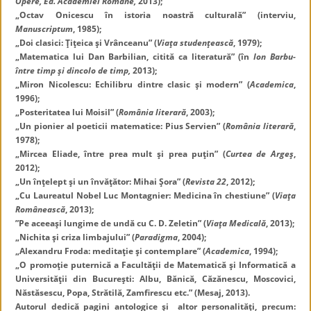
Opere, Ed. Academiei Române,
2013);
„Octav Onicescu în istoria noastră culturală” (interviu,
Manuscriptum
, 1985);
„Doi clasici: Ţiţeica şi Vrânceanu” (
Viaţa studenţească
, 1979);
„Matematica lui Dan Barbilian, citită ca literatură” (în
Ion Barbu-
între timp şi dincolo de timp,
2013);
„Miron Nicolescu: Echilibru dintre clasic şi modern” (
Academica
,
1996);
„Posteritatea lui Moisil” (
România literară
, 2003);
„Un pionier al poeticii matematice: Pius Servien” (
România literară
,
1978);
„Mircea Eliade, între prea mult şi prea puţin” (
Curtea de Argeş
,
2012);
„Un înţelept şi un învăţător: Mihai Şora” (
Revista 22
, 2012);
„Cu Laureatul Nobel Luc Montagnier: Medicina în chestiune” (
Viaţa
Românească
, 2013);
”Pe aceeaşi lungime de undă cu C. D. Zeletin” (
Viaţa Medicală
, 2013);
„Nichita şi criza limbajului” (
Paradigma
, 2004);
„Alexandru Froda: meditaţie şi contemplare” (
Academica
, 1994);
„O promoţie puternică a Facultăţii de Matematică şi Informatică a
Universităţii din Bucureşti: Albu, Bănică, Căzănescu, Moscovici,
Năstăsescu, Popa, Strătilă, Zamfirescu etc.” (Mesaj, 2013).
Autorul dedică pagini antologice şi altor personalităţi, precum: