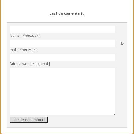
Lasă un comentariu
Nume [ *necesar ]
E-
mail [ *necesar ]
Adresă web [ *opţional ]