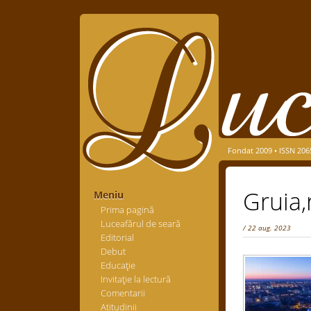
Fondat 2009 • ISSN 206
Gruia
Meniu
Prima pagină
Luceafărul de seară
/ 22 aug. 2023
Editorial
Debut
Educaţie
Invitaţie la lectură
Comentarii
Atitudinii