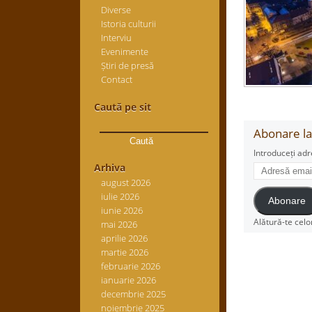
Diverse
Istoria culturii
Interviu
Evenimente
Știri de presă
Contact
Caută pe sit
Caută
Abonare la 
după:
Introduceți adr
Adresă
Arhiva
email
august 2026
iulie 2026
Abonare
iunie 2026
Alătură-te celo
mai 2026
aprilie 2026
martie 2026
februarie 2026
ianuarie 2026
decembrie 2025
noiembrie 2025