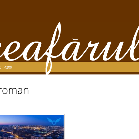
5 - 4200
,roman