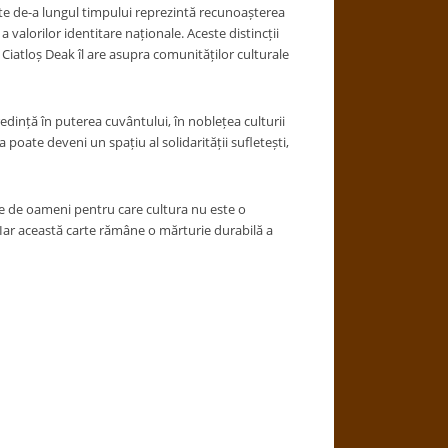
rimite de-a lungul timpului reprezintă recunoașterea
valorilor identitare naționale. Aceste distincții
 Ciatloș Deak îl are asupra comunităților culturale
credință în puterea cuvântului, în noblețea culturii
poate deveni un spațiu al solidarității sufletești,
are de oameni pentru care cultura nu este o
. Iar această carte rămâne o mărturie durabilă a