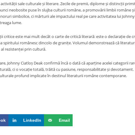
ctivității sale culturale și literare. Zecile de premii, diplome și distincții p
unci neobosite puse în slujba culturii române, a promovării limbii române și a 
oruri simbolice, ci mărturii ale impactului real pe care activitatea lui Johnny
treaga lume.
ții critice este mai mult decât o carte de critică literară: este o declarație de 
ea spiritului românesc dincolo de granițe. Volumul demonstrează că literatura 
 al rezistenței prin cultură.
rare, Johnny Ciatloș Deak confirmă încă o dată că aparține acelei categorii r
urală, ci o vocație totală, trăită cu pasiune, responsabilitate și devotament
culturale profund implicate în destinul literaturii române contemporane.
ook
LinkedIn
Email