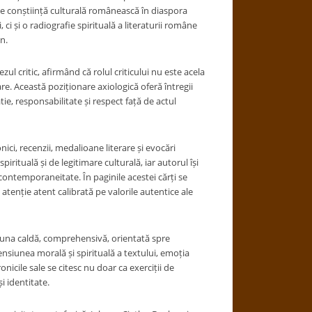
de conștiință culturală românească în diaspora
i și o radiografie spirituală a literaturii române
n.
zul critic, afirmând că rolul criticului nu este acela
are. Această poziționare axiologică oferă întregii
e, responsabilitate și respect față de actul
i, recenzii, medalioane literare și evocări
ituală și de legitimare culturală, iar autorul își
și contemporaneitate. În paginile acestei cărți se
 atenție atent calibrată pe valorile autentice ale
i una caldă, comprehensivă, orientată spre
nsiunea morală și spirituală a textului, emoția
onicile sale se citesc nu doar ca exerciții de
i identitate.