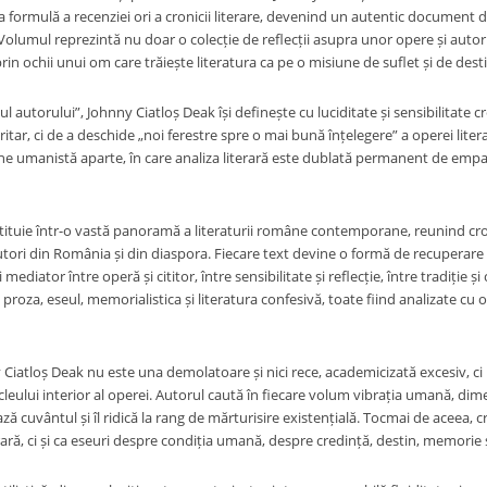
 formulă a recenziei ori a cronicii literare, devenind un autentic document 
umul reprezintă nu doar o colecție de reflecții asupra unor opere și autori, c
rin ochii unui om care trăiește literatura ca pe o misiune de suflet și de desti
l autorului”, Johnny Ciatloș Deak își definește cu luciditate și sensibilitate cre
itar, ci de a deschide „noi ferestre spre o mai bună înțelegere” a operei liter
ne umanistă aparte, în care analiza literară este dublată permanent de empati
ituie într-o vastă panoramă a literaturii române contemporane, reunind cronic
ori din România și din diaspora. Fiecare text devine o formă de recuperare spir
ediator între operă și cititor, între sensibilitate și reflecție, între tradiție 
 proza, eseul, memorialistica și literatura confesivă, toate fiind analizate cu o
ny Ciatloș Deak nu este una demolatoare și nici rece, academicizată excesiv, c
leului interior al operei. Autorul caută în fiecare volum vibrația umană, dime
ză cuvântul și îl ridică la rang de mărturisire existențială. Tocmai de aceea, cr
rară, ci și ca eseuri despre condiția umană, despre credință, destin, memorie ș