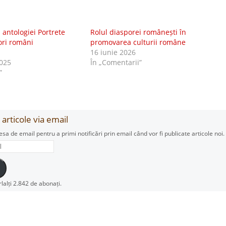
antologiei Portrete
Rolul diasporei românești în
tori români
promovarea culturii române
16 iunie 2026
025
În „Comentarii”
”
articole via email
esa de email pentru a primi notificări prin email când vor fi publicate articole noi.
rlalți 2.842 de abonați.