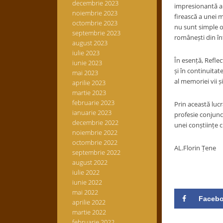
decembrie 2023
impresionantă a a
noiembrie 2023
firească a unei m
octombrie 2023
nu sunt simple on
septembrie 2023
românești din în
august 2023
iulie 2023
În esență, Reflec
iunie 2023
și în continuitat
mai 2023
al memoriei vii și
aprilie 2023
martie 2023
februarie 2023
Prin această luc
ianuarie 2023
profesie conjunct
decembrie 2022
unei conștiințe 
noiembrie 2022
octombrie 2022
AL.Florin Țene
septembrie 2022
august 2022
iulie 2022
iunie 2022
mai 2022
Faceb
aprilie 2022
martie 2022
februarie 2022