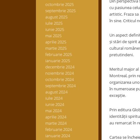
Din perspectivă s
octombrie 2025
cu pasiunea celui
septembrie 2025
artistic. Fraza s
august 2025
în sine. Criticul 
iulie 2025
iunie 2025
Un aspect defini
mai 2025
și stări de spiri
aprilie 2025
martie 2025
cultural românes
februarie 2025
pretutindeni.
ianuarie 2025
decembrie 2024
Meritul major al
noiembrie 2024
Montreal, prin re
octombrie 2024
organizarea unor
septembrie 2024
în numeroase pub
august 2024
excepție.
iulie 2024
iunie 2024
Prin editura Glo
mai 2024
identității spirit
aprilie 2024
au remarcat în r
martie 2024
februarie 2024
ianuarie 2024
Cartea se încheie