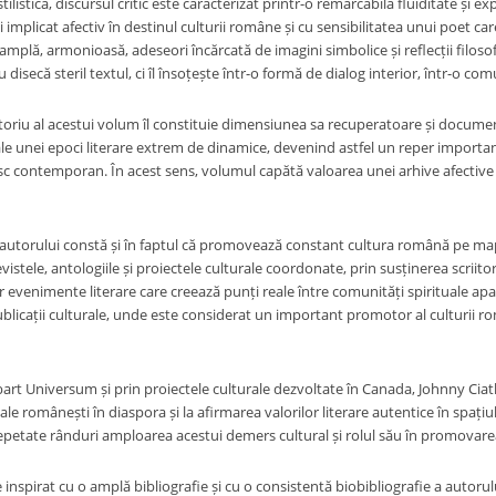
tilistică, discursul critic este caracterizat printr-o remarcabilă fluiditate și 
 implicat afectiv în destinul culturii române și cu sensibilitatea unui poet care 
a amplă, armonioasă, adeseori încărcată de imagini simbolice și reflecții filoso
nu disecă steril textul, ci îl însoțește într-o formă de dialog interior, într-o c
toriu al acestui volum îl constituie dimensiunea sa recuperatoare și docu
t ale unei epoci literare extrem de dinamice, devenind astfel un reper importa
c contemporan. În acest sens, volumul capătă valoarea unei arhive afective și
 autorului constă și în faptul că promovează constant cultura română pe map
vistele, antologiile și proiectele culturale coordonate, prin susținerea scriitor
 evenimente literare care creează punți reale între comunități spirituale apa
licații culturale, unde este considerat un important promotor al culturii 
bart Universum și prin proiectele culturale dezvoltate în Canada, Johnny Ciat
uale românești în diaspora și la afirmarea valorilor literare autentice în spațiul in
epetate rânduri amploarea acestui demers cultural și rolul său în promovar
 inspirat cu o amplă bibliografie și cu o consistentă biobibliografie a autoru