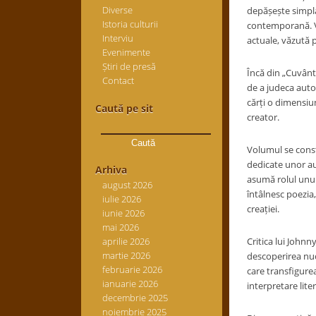
Diverse
depășește simpla
Istoria culturii
contemporană. Vol
Interviu
actuale, văzută p
Evenimente
Știri de presă
Încă din „Cuvântu
Contact
de a judeca autor
cărți o dimensiu
Caută pe sit
creator.
Caută
după:
Volumul se const
dedicate unor aut
Arhiva
asumă rolul unui m
august 2026
întâlnesc poezia,
iulie 2026
creației.
iunie 2026
mai 2026
aprilie 2026
Critica lui John
martie 2026
descoperirea nuc
februarie 2026
care transfigurea
ianuarie 2026
interpretare lite
decembrie 2025
noiembrie 2025