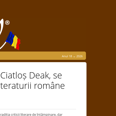
Anul 18 → 2026
 Ciatloș Deak, se
iteraturii române
radiția criticii literare de întâmpinare, dar