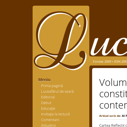
Fondat 2009 • ISSN 206
Volumu
Meniu
Prima pagină
consti
Luceafărul de seară
Editorial
conte
Debut
Educaţie
Invitaţie la lectură
Articol scris de:
Al 
Comentarii
Atitudinii
Cartea Reflecții c