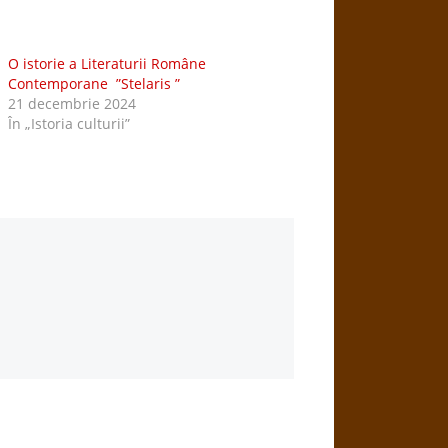
O istorie a Literaturii Române
Contemporane ”Stelaris ”
21 decembrie 2024
În „Istoria culturii”