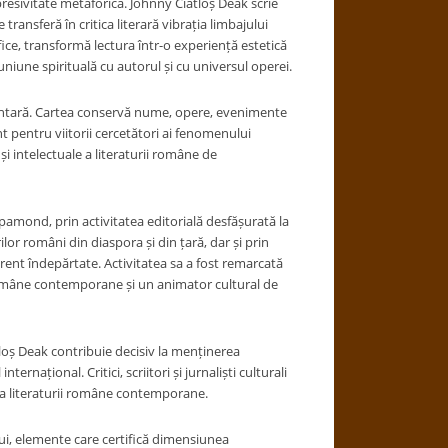
expresivitate metaforică. Johnny Ciatloș Deak scrie
transferă în critica literară vibrația limbajului
fice, transformă lectura într-o experiență estetică
omuniune spirituală cu autorul și cu universul operei.
mentară. Cartea conservă nume, opere, evenimente
nt pentru viitorii cercetători ai fenomenului
 intelectuale a literaturii române de
amond, prin activitatea editorială desfășurată la
ilor români din diaspora și din țară, dar și prin
rent îndepărtate. Activitatea sa a fost remarcată
române contemporane și un animator cultural de
loș Deak contribuie decisiv la menținerea
ternațional. Critici, scriitori și jurnaliști culturali
ea literaturii române contemporane.
lui, elemente care certifică dimensiunea