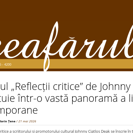
5 - 4200
l „Reflecții critice” de Johnny
tuie într-o vastă panoramă a l
mporane
Florin Țene
/ 21 mai 2026
ritice a scriitorului și promotorului cultural Johnny Ciatloș Deak se înscrie în t