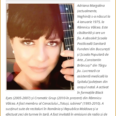
Adriana Margalina
(actualmente,
Neghină) s-a născut la
4 ianuarie 1975, la
Râmnicu Vâlcea. Este
căsătorită și are un
fiu. A absolvit Școala
Postliceală Sanitară
Fundeni din București
și Școala Populară de
Arte „Constantin
Brâncuși” din Târgu
Jiu. Lucrează ca
asistentă medicală la
Spitalul Județean din
orașul natal. A activat
în formațiile Black
Eyes (2005-2007) și Cromatic Grup (2010-în prezent) din Râmnicu
Vâlcea. A fost membru al Cenaclului „Totuși, iubirea” (1995-2010). A
susținut sute de recitaluri în România și Republica Moldova și a
efectuat zeci de turnee în țară. A fost invitată în emisiuni de radio și de