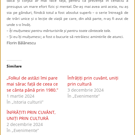
dacă și corpul ar mai face față, pentru că prezența în cenaclu a
presupus un mare efort fizic și mental. De-aș mai avea anii aceia, nu aș
sta pe gânduri, fiindcă totul a fost absolut superb – o serie întreagă de
de trări unice și o lecție de viață pe care, din altă parte, n-aș fi avut de
unde s-o învăț.
– Îți mulțumesc pentru mărturisirile și pentru toate cântecele tale.
– Și eu îți mulțumesc; a fost o bucurie să retrăiesc amintirile de atunci.
Florin Bălănescu
Similare
„Folkul de astăzi îmi pare
Înfrățiți prin cuvânt, uniți
mai sărac față de ceea ce
prin cultură
se cânta până prin 1980.”
3 decembrie 2024
1 martie 2024
În „Evenimente”
În „Istoria culturii”
ÎNFRĂȚITI PRIN CUVÂNT,
UNIȚI PRIN CULTURĂ
2 decembrie 2024
În „Evenimente”