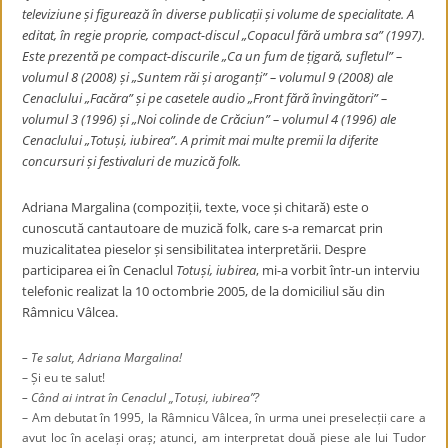
televiziune și figurează în diverse publicații și volume de specialitate. A
editat, în regie proprie, compact-discul „Copacul fără umbra sa” (1997).
Este prezentă pe compact-discurile „Ca un fum de țigară, sufletul” –
volumul 8 (2008) și „Suntem răi și aroganți” – volumul 9 (2008) ale
Cenaclului „Facăra” și pe casetele audio „Front fără învingători” –
volumul 3 (1996) și „Noi colinde de Crăciun” – volumul 4 (1996) ale
Cenaclului „Totuși, iubirea”. A primit mai multe premii la diferite
concursuri și festivaluri de muzică folk.
Adriana Margalina (compoziții, texte, voce și chitară) este o
cunoscută cantautoare de muzică folk, care s-a remarcat prin
muzicalitatea pieselor și sensibilitatea interpretării. Despre
participarea ei în Cenaclul
Totuși, iubirea
, mi-a vorbit într-un interviu
telefonic realizat la 10 octombrie 2005, de la domiciliul său din
Râmnicu Vâlcea.
– Te salut, Adriana Margalina!
– Și eu te salut!
– Când ai intrat în Cenaclul „Totuși, iubirea”?
– Am debutat în 1995, la Râmnicu Vâlcea, în urma unei preselecții care a
avut loc în același oraș; atunci, am interpretat două piese ale lui Tudor