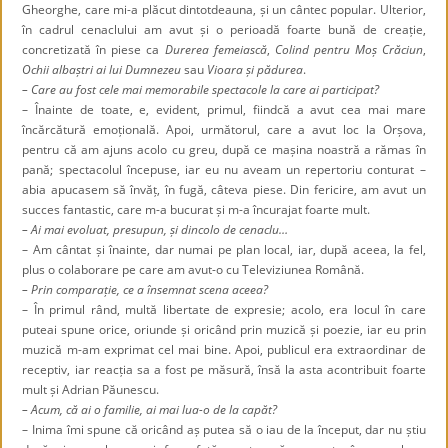
Gheorghe, care mi-a plăcut dintotdeauna, și un cântec popular. Ulterior,
în cadrul cenaclului am avut și o perioadă foarte bună de creație,
concretizată în piese ca
Durerea femeiască
,
Colind pentru Moș Crăciun
,
Ochii albaștri ai lui Dumnezeu
sau
Vioara și pădurea
.
– Care au fost cele mai memorabile spectacole la care ai participat?
– Înainte de toate, e, evident, primul, fiindcă a avut cea mai mare
încărcătură emoțională. Apoi, următorul, care a avut loc la Orșova,
pentru că am ajuns acolo cu greu, după ce mașina noastră a rămas în
pană; spectacolul începuse, iar eu nu aveam un repertoriu conturat –
abia apucasem să învăț, în fugă, câteva piese. Din fericire, am avut un
succes fantastic, care m-a bucurat și m-a încurajat foarte mult.
– Ai mai evoluat, presupun, și dincolo de cenaclu…
– Am cântat și înainte, dar numai pe plan local, iar, după aceea, la fel,
plus o colaborare pe care am avut-o cu Televiziunea Română.
– Prin comparație, ce a însemnat scena aceea?
– În primul rând, multă libertate de expresie; acolo, era locul în care
puteai spune orice, oriunde și oricând prin muzică și poezie, iar eu prin
muzică m-am exprimat cel mai bine. Apoi, publicul era extraordinar de
receptiv, iar reacția sa a fost pe măsură, însă la asta acontribuit foarte
mult și Adrian Păunescu.
– Acum, că ai o familie, ai mai lua-o de la capăt?
– Inima îmi spune că oricând aș putea să o iau de la început, dar nu știu