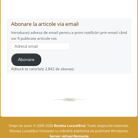
Abonare la articole via email
Introduceți adresa de email pentru a primi notificări prin email când
vor fi publicate articole noi.
Adresă
email
Abonare
Alătură-te celorlalți 2.842 de abonați.
Drept de autor © 2009-2026
Revista Luceafărul
. Toate drepturile rezervate.
Revista Luceafărul foloseşte cu mândrie platforma de publicare Wordpress.
Server virtual Romania