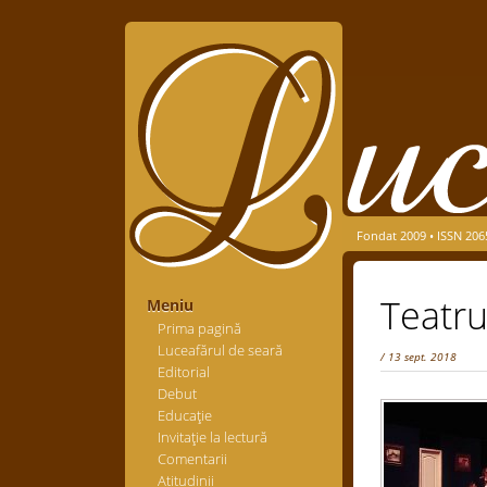
Fondat 2009 • ISSN 206
Teatru
Meniu
Prima pagină
Luceafărul de seară
/ 13 sept. 2018
Editorial
Debut
Educaţie
Invitaţie la lectură
Comentarii
Atitudinii