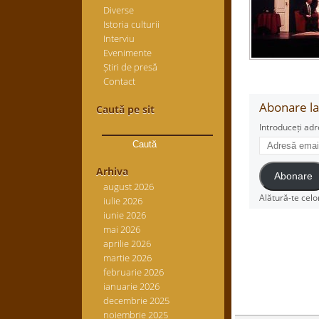
Diverse
Istoria culturii
Interviu
Evenimente
Știri de presă
Contact
Abonare la 
Caută pe sit
Caută
Introduceți adr
după:
Adresă
email
Arhiva
Abonare
august 2026
Alătură-te celo
iulie 2026
iunie 2026
mai 2026
aprilie 2026
martie 2026
februarie 2026
ianuarie 2026
decembrie 2025
noiembrie 2025