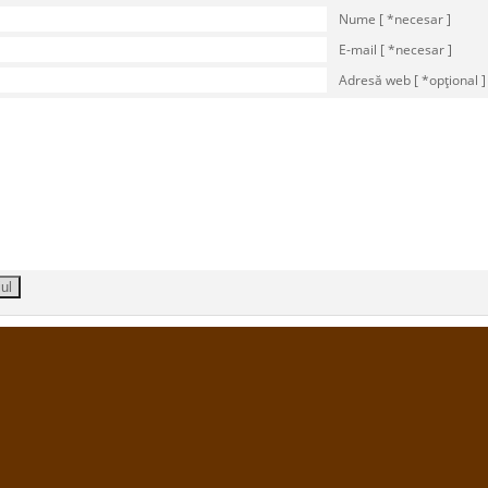
Nume [ *necesar ]
E-mail [ *necesar ]
Adresă web [ *opţional ]