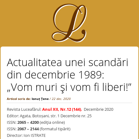
Actualitatea unei scandări
din decembrie 1989:
„Vom muri şi vom fi liberi!”
Articol scris de:
Ionuț Țene
/ 22 dec. 2020
Revista Luceafărul:
Anul XII, Nr.12 (144)
,
Decembrie 2020
Editor: Agata, Botoșani, str. 1 Decembrie nr. 25
ISSN:
2065 – 4200
(ediţia online)
ISSN:
2067 – 2144
(formatul tipărit)
Director: Ion ISTRATE