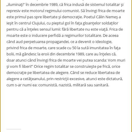
„iluminaţi” în decembrie 1989, că frica indusă de sistemul totalitar şi
represiv este motorul regimului comunist. Să învingi frica de moarte
este primul pas spre libertate şi democraţie. Poetul Călin Nemeş a
ieşit în centrul Clujului, cu pieptul gol în faţa gloanţelor soldaţilor
pentru că a înţeles sensul lumii: fără libertate nu este viaţă. Frica de
moarte este o inducere perfidă a regimurilor totalitare. De aceea
când aud perpetuarea propagandei, ce a devenit o ideologie,
privind frica de moarte, care scade cu 50 la sută imunitatea în faţa
bolii, mă gândesc la eroii din decembrie 1989, care au înţeles că,
doar atunci când învingi frica de moarte vei putea scanda: Vom muri
şi vom fi liberi!” Orice regim totalitar se construieşte pe frică, orice
democraţie pe libertatea de alegere. Când se reduce libertatea de
alegere a cetăţeanului, prin restricţii excesive, atunci este dictatură,
cum s-ar numi ea: comunistă, nazistă, militară sau sanitară.