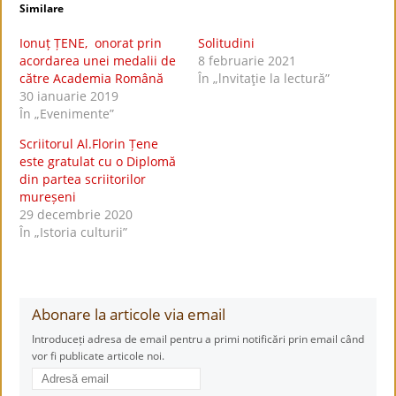
Similare
Ionuț ȚENE, onorat prin
Solitudini
acordarea unei medalii de
8 februarie 2021
către Academia Română
În „lnvitaţie la lectură”
30 ianuarie 2019
În „Evenimente”
Scriitorul Al.Florin Țene
este gratulat cu o Diplomă
din partea scriitorilor
mureșeni
29 decembrie 2020
În „Istoria culturii”
Abonare la articole via email
Introduceți adresa de email pentru a primi notificări prin email când
vor fi publicate articole noi.
Adresă
email