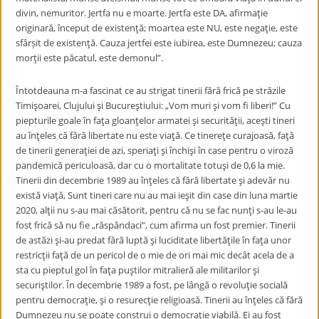
divin, nemuritor. Jertfa nu e moarte. Jertfa este DA, afirmaţie
originară, început de existenţă; moartea este NU, este negaţie, este
sfârșit de existenţă. Cauza jertfei este iubirea, este Dumnezeu; cauza
morţii este păcatul, este demonul”.
Întotdeauna m-a fascinat ce au strigat tinerii fără frică pe străzile
Timişoarei, Clujului şi Bucureştiului: „Vom muri şi vom fi liberi!” Cu
piepturile goale în faţa gloanţelor armatei şi securităţii, aceşti tineri
au înţeles că fără libertate nu este viaţă. Ce tinereţe curajoasă, faţă
de tinerii generaţiei de azi, speriaţi şi închişi în case pentru o viroză
pandemică periculoasă, dar cu o mortalitate totuşi de 0,6 la mie.
Tinerii din decembrie 1989 au înţeles că fără libertate şi adevăr nu
există viaţă, Sunt tineri care nu au mai ieşit din case din luna martie
2020, alţii nu s-au mai căsătorit, pentru că nu se fac nunţi s-au le-au
fost frică să nu fie „răspândaci”, cum afirma un fost premier. Tinerii
de astăzi şi-au predat fără luptă şi luciditate libertăţile în faţa unor
restricţii faţă de un pericol de o mie de ori mai mic decât acela de a
sta cu pieptul gol în faţa puştilor mitralieră ale militarilor şi
securiştilor. În decembrie 1989 a fost, pe lângă o revoluţie socială
pentru democraţie, şi o resurecţie religioasă. Tinerii au înţeles că fără
Dumnezeu nu se poate construi o democraţie viabilă. Ei au fost