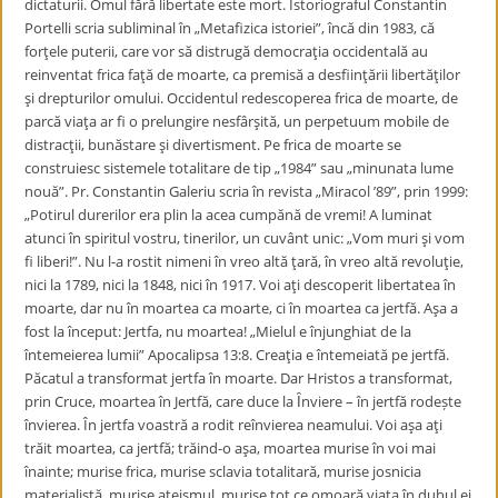
dictaturii. Omul fără libertate este mort. Istoriograful Constantin
Portelli scria subliminal în „Metafizica istoriei”, încă din 1983, că
forţele puterii, care vor să distrugă democraţia occidentală au
reinventat frica faţă de moarte, ca premisă a desfiinţării libertăţilor
şi drepturilor omului. Occidentul redescoperea frica de moarte, de
parcă viaţa ar fi o prelungire nesfârşită, un perpetuum mobile de
distracţii, bunăstare şi divertisment. Pe frica de moarte se
construiesc sistemele totalitare de tip „1984” sau „minunata lume
nouă”. Pr. Constantin Galeriu scria în revista „Miracol ’89”, prin 1999:
„Potirul durerilor era plin la acea cumpănă de vremi! A luminat
atunci în spiritul vostru, tinerilor, un cuvânt unic: „Vom muri şi vom
fi liberi!”. Nu l-a rostit nimeni în vreo altă ţară, în vreo altă revoluţie,
nici la 1789, nici la 1848, nici în 1917. Voi aţi descoperit libertatea în
moarte, dar nu în moartea ca moarte, ci în moartea ca jertfă. Aşa a
fost la început: Jertfa, nu moartea! „Mielul e înjunghiat de la
întemeierea lumii” Apocalipsa 13:8. Creaţia e întemeiată pe jertfă.
Păcatul a transformat jertfa în moarte. Dar Hristos a transformat,
prin Cruce, moartea în Jertfă, care duce la Ȋnviere – în jertfă rodește
învierea. În jertfa voastră a rodit reînvierea neamului. Voi aşa aţi
trăit moartea, ca jertfă; trăind-o aşa, moartea murise în voi mai
înainte; murise frica, murise sclavia totalitară, murise josnicia
materialistă, murise ateismul, murise tot ce omoară viaţa în duhul ei