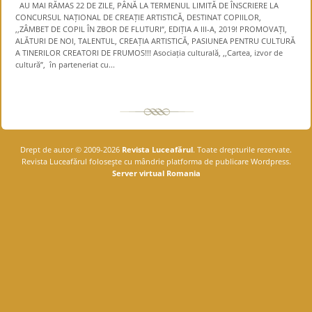
AU MAI RĂMAS 22 DE ZILE, PÂNĂ LA TERMENUL LIMITĂ DE ÎNSCRIERE LA
CONCURSUL NAȚIONAL DE CREAȚIE ARTISTICĂ, DESTINAT COPIILOR,
,,ZÂMBET DE COPIL ÎN ZBOR DE FLUTURI”, EDIȚIA A III-A, 2019! PROMOVAȚI,
ALĂTURI DE NOI, TALENTUL, CREAȚIA ARTISTICĂ, PASIUNEA PENTRU CULTURĂ
A TINERILOR CREATORI DE FRUMOS!!! Asociația culturală, ,,Cartea, izvor de
cultură”, în parteneriat cu...
Drept de autor © 2009-2026
Revista Luceafărul
. Toate drepturile rezervate.
Revista Luceafărul foloseşte cu mândrie platforma de publicare Wordpress.
Server virtual Romania