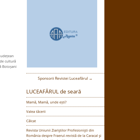
Județean
de cultură
ră Botoșani
Sponsorii Revistei Luceafărul →
LUCEAFĂRUL de seară
Mamă, Mamă, unde ești?
Valea tăcerii
Călcat
Revista Uniunii Ziariştilor Profesionişti din
România despre Fraerul-revistă de la Caracal şi