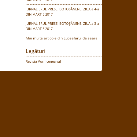
JURNALIERUL PRESEI BOTOȘĂNENE. ZIUA a 4-a
DIN MARTIE 2017
JURNALIERUL PRESEI BOTOȘĂNENE. ZIUA a 3-a
DIN MARTIE 2017
Mai multe articole din Luceafărul de seară →
Legături
Revista Vorniceneanul