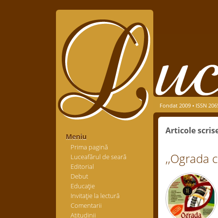
Fondat 2009 • ISSN 206
Articole scris
Meniu
Prima pagină
,,Ograda c
Luceafărul de seară
Editorial
Debut
Educaţie
Invitaţie la lectură
Comentarii
Atitudinii