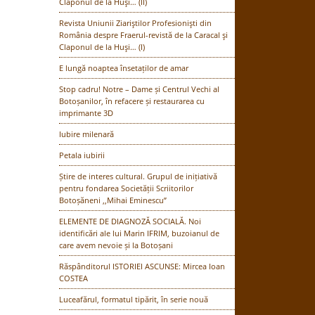
Claponul de la Huşi… (II)
Revista Uniunii Ziariştilor Profesionişti din
România despre Fraerul-revistă de la Caracal şi
Claponul de la Huşi… (I)
E lungă noaptea însetaților de amar
Stop cadru! Notre – Dame și Centrul Vechi al
Botoșanilor, în refacere și restaurarea cu
imprimante 3D
Iubire milenară
Petala iubirii
Știre de interes cultural. Grupul de inițiativă
pentru fondarea Societății Scriitorilor
Botoșăneni ,,Mihai Eminescu”
ELEMENTE DE DIAGNOZĂ SOCIALĂ. Noi
identificări ale lui Marin IFRIM, buzoianul de
care avem nevoie și la Botoșani
Răspânditorul ISTORIEI ASCUNSE: Mircea Ioan
COSTEA
Luceafărul, formatul tipărit, în serie nouă