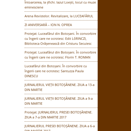
Întoarcerea, la șfichi. Iazul Loești, locul cu muze
eminesciene
Arena Revistelor. Revitalizare, la LUCEAFĂRUL
ZI ANIVERSARĂ – ION N. OPREA
Protejat: Luceafărul din Botoșani. În convorbire
cu îngerii care ne ocrotesc: Edit LőRINCZI,
Biblioteca Orășenească din Cristuru Secuiesc
Protejat: Luceafărul din Botoșani. În convorbire
cu îngerii care ne ocrotesc: Florin T. ROMAN
Luceafărul din Botoșani. În convorbire cu
îngerii care ne ocrotesc: Santuzza Paula
DINESCU
JURNALIERUL VIEȚII BOTOȘĂNENE. ZIUA a 13-a
DIN MARTIE
JURNALIERUL VIEȚII BOTOȘĂNENE. ZIUA a 9-a
DIN MARTIE
Protejat: JURNALIERUL PRESEI BOTOȘĂNENE.
ZIUA a 7-a DIN MARTIE 2017
JURNALIERUL PRESEI BOTOȘĂNENE. ZIUA a 6-a
DIN MARTIE 2017