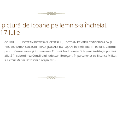
pictură de icoane pe lemn s-a încheiat
17 iulie
CONSILIUL JUDEȚEAN BOTOȘANI CENTRUL JUDEŢEAN PENTRU CONSERVAREA ŞI
PROMOVAREA CULTURII TRADIŢIONALE BOTOŞANI În perioada 11-15 iulie, Centrul 
pentru Conservarea și Promovarea Culturii Tradiționale Botoșani, instituție publică 
aflată în subordinea Consiliului Județean Botoșani, în parteneriat cu Biserica Milita
și Cercul Militar Botoșani a organizat...