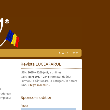
Anul 18 → 2026
Revista LUCEAFĂRUL
ISSN:
2065 – 4200
(ediţia online)
ISSN:
ISSN 2067 - 2144
(formatul tipărit)
Formatul tipărit apare, la Botoşani, în fiecare
lună.
Citeşte mai mult...
i
 Județean
Sponsorii ediției
Complexul
Agata