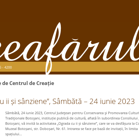
5 - 4200
e de Centrul de Creație
u ii și sânziene”, Sâmbătă – 24 iunie 2023
Sâmbătă, 24 iunie 2023, Centrul Judeţean pentru Conservarea şi Promovarea Culturi
Tradiţionale Botoşani, instituție publică de cultură, aflată în subordinea Consiliului
Botoșani, vă invită la activitatea „Ograda cu ii și sânziene”, care se va desfășura la 
Muzeal Botoșani, str. Doboșari, Nr. 61. Intrarea se face pe bază de invitații, în limita
spațiului...