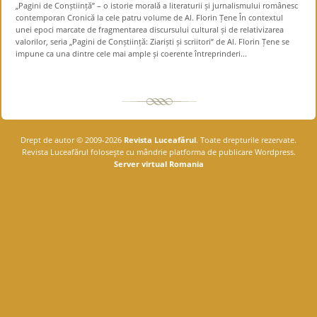
„Pagini de Conștiință” – o istorie morală a literaturii și jurnalismului românesc
contemporan Cronică la cele patru volume de Al. Florin Țene În contextul
unei epoci marcate de fragmentarea discursului cultural și de relativizarea
valorilor, seria „Pagini de Conștiință: Ziariști și scriitori” de Al. Florin Țene se
impune ca una dintre cele mai ample și coerente întreprinderi...
Drept de autor © 2009-2026
Revista Luceafărul
. Toate drepturile rezervate.
Revista Luceafărul foloseşte cu mândrie platforma de publicare Wordpress.
Server virtual Romania