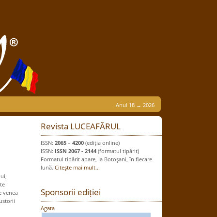
Anul 18 → 2026
Revista LUCEAFĂRUL
ISSN:
2065 – 4200
(ediţia online)
ISSN:
ISSN 2067 - 2144
(formatul tipărit)
Formatul tipărit apare, la Botoşani, în fiecare
lună.
Citeşte mai mult...
ui,
te
Sponsorii ediției
e venea
ustorii
Agata