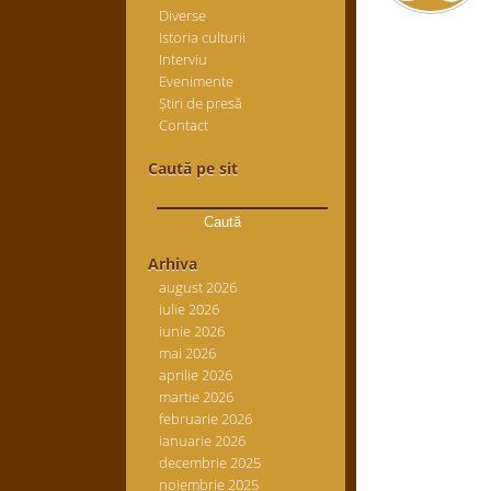
Diverse
Istoria culturii
Interviu
Evenimente
Știri de presă
Contact
Caută pe sit
Caută
după:
Arhiva
august 2026
iulie 2026
iunie 2026
mai 2026
aprilie 2026
martie 2026
februarie 2026
ianuarie 2026
decembrie 2025
noiembrie 2025