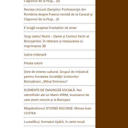
Claponul de la Huşi… (II)
Revista Uniunii Ziariştilor Profesionişti din
România despre Fraerul-revistă de la Caracal şi
Claponul de la Huşi… (I)
E lungă noaptea însetaților de amar
Stop cadru! Notre – Dame și Centrul Vechi al
Botoșanilor, în refacere și restaurarea cu
imprimante 3D
Iubire milenară
Petala iubirii
Știre de interes cultural. Grupul de inițiativă
pentru fondarea Societății Scriitorilor
Botoșăneni ,,Mihai Eminescu”
ELEMENTE DE DIAGNOZĂ SOCIALĂ. Noi
identificări ale lui Marin IFRIM, buzoianul de
care avem nevoie și la Botoșani
Răspânditorul ISTORIEI ASCUNSE: Mircea Ioan
COSTEA
Luceafărul, formatul tipărit, în serie nouă