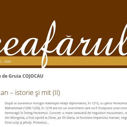
5 - 4200
se de Gruia COJOCAU
 – istorie şi mit (II)
După ce suveranul mongol stabileşte relaţii diplomatice, în 1215, cu şahul Horezmul
Mahammad (1200-1220), în 1218 are loc un eveniment care va fi începutul unei crun
hemoragii în întreg Horezmul. Concret: o mare caravană de negustori musulmani, c
din Mongolia, a fost oprită la Otrar, pe Sîr-Daria, la frontiera Imperiului Iranian, neg
fiind ucişi şi jefuiţi. Protestul...