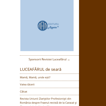
Sponsorii Revistei Luceafărul →
LUCEAFĂRUL de seară
Mamă, Mamă, unde ești?
Valea tăcerii
Călcat
Revista Uniunii Ziariştilor Profesionişti din
România despre Fraerul-revistă de la Caracal şi