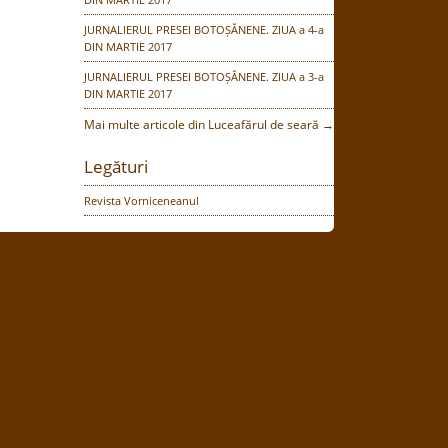
JURNALIERUL PRESEI BOTOȘĂNENE. ZIUA a 4-a
DIN MARTIE 2017
JURNALIERUL PRESEI BOTOȘĂNENE. ZIUA a 3-a
DIN MARTIE 2017
Mai multe articole din Luceafărul de seară →
Legături
Revista Vorniceneanul