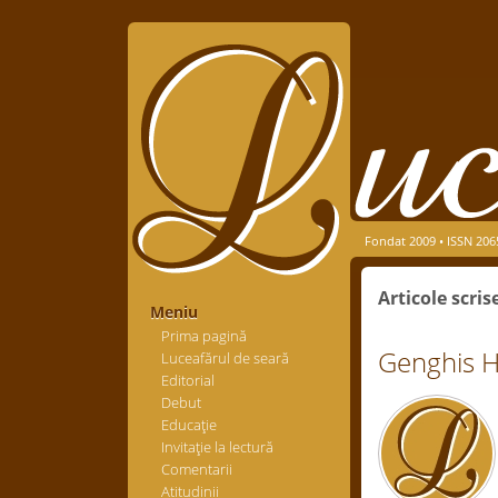
Fondat 2009 • ISSN 206
Articole scri
Meniu
Prima pagină
Genghis Han
Luceafărul de seară
Editorial
Debut
Educaţie
Invitaţie la lectură
Comentarii
Atitudinii