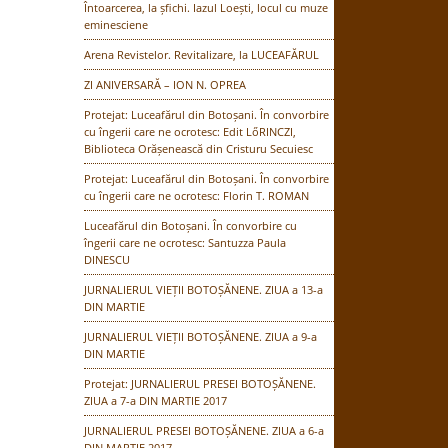
Întoarcerea, la șfichi. Iazul Loești, locul cu muze
eminesciene
Arena Revistelor. Revitalizare, la LUCEAFĂRUL
ZI ANIVERSARĂ – ION N. OPREA
Protejat: Luceafărul din Botoșani. În convorbire
cu îngerii care ne ocrotesc: Edit LőRINCZI,
Biblioteca Orășenească din Cristuru Secuiesc
Protejat: Luceafărul din Botoșani. În convorbire
cu îngerii care ne ocrotesc: Florin T. ROMAN
Luceafărul din Botoșani. În convorbire cu
îngerii care ne ocrotesc: Santuzza Paula
DINESCU
JURNALIERUL VIEȚII BOTOȘĂNENE. ZIUA a 13-a
DIN MARTIE
JURNALIERUL VIEȚII BOTOȘĂNENE. ZIUA a 9-a
DIN MARTIE
Protejat: JURNALIERUL PRESEI BOTOȘĂNENE.
ZIUA a 7-a DIN MARTIE 2017
JURNALIERUL PRESEI BOTOȘĂNENE. ZIUA a 6-a
DIN MARTIE 2017