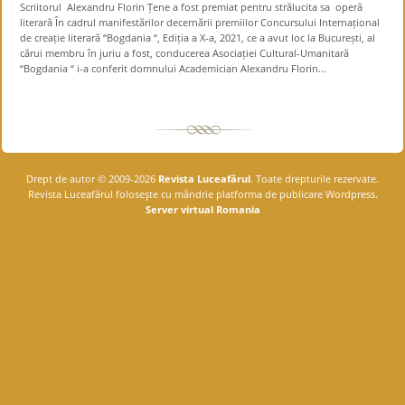
Scriitorul Alexandru Florin Țene a fost premiat pentru strălucita sa operă
literară În cadrul manifestărilor decernării premiilor Concursului Internațional
de creație literară “Bogdania “, Ediția a X-a, 2021, ce a avut loc la București, al
cărui membru în juriu a fost, conducerea Asociației Cultural-Umanitară
“Bogdania “ i-a conferit domnului Academician Alexandru Florin...
Drept de autor © 2009-2026
Revista Luceafărul
. Toate drepturile rezervate.
Revista Luceafărul foloseşte cu mândrie platforma de publicare Wordpress.
Server virtual Romania