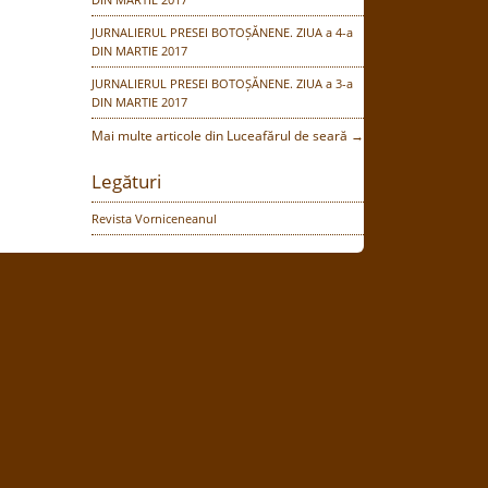
JURNALIERUL PRESEI BOTOȘĂNENE. ZIUA a 4-a
DIN MARTIE 2017
JURNALIERUL PRESEI BOTOȘĂNENE. ZIUA a 3-a
DIN MARTIE 2017
Mai multe articole din Luceafărul de seară →
Legături
Revista Vorniceneanul