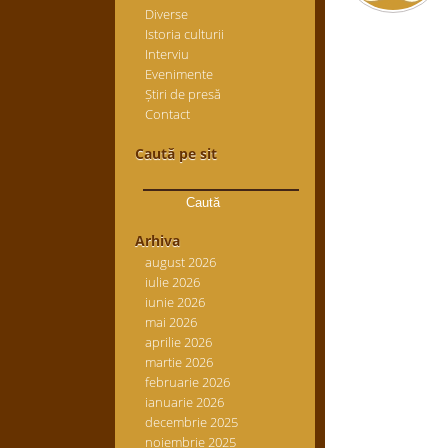
Diverse
Istoria culturii
Interviu
Evenimente
Știri de presă
Contact
Caută pe sit
Caută
după:
Arhiva
august 2026
iulie 2026
iunie 2026
mai 2026
aprilie 2026
martie 2026
februarie 2026
ianuarie 2026
decembrie 2025
noiembrie 2025