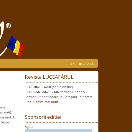
Anul 18 → 2026
Revista LUCEAFĂRUL
ISSN:
2065 – 4200
(ediţia online)
ISSN:
ISSN 2067 - 2144
(formatul tipărit)
Formatul tipărit apare, la Botoşani, în fiecare
lună.
Citeşte mai mult...
lena
cenți), în
Sponsorii ediției
mă simt. E
 Să-mi...
Agata