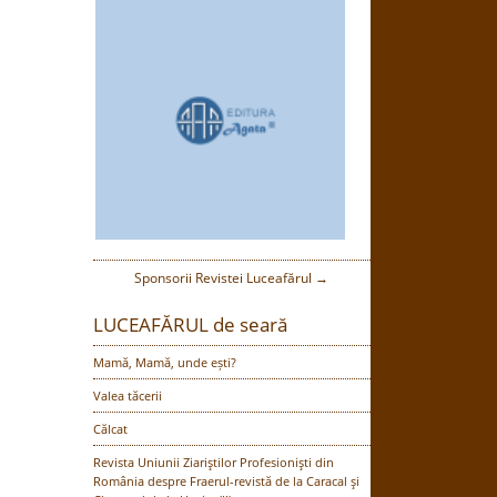
Sponsorii Revistei Luceafărul →
LUCEAFĂRUL de seară
Mamă, Mamă, unde ești?
Valea tăcerii
Călcat
Revista Uniunii Ziariştilor Profesionişti din
România despre Fraerul-revistă de la Caracal şi