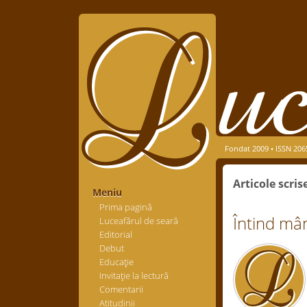
Fondat 2009 • ISSN 206
Articole scr
Meniu
Prima pagină
Întind mâ
Luceafărul de seară
Editorial
Debut
Educaţie
Invitaţie la lectură
Comentarii
Atitudinii