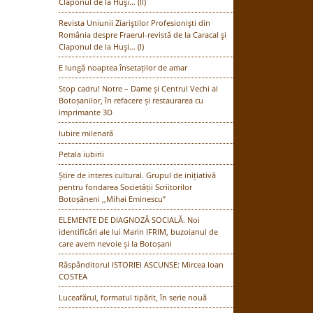
Claponul de la Huşi… (II)
Revista Uniunii Ziariştilor Profesionişti din
România despre Fraerul-revistă de la Caracal şi
Claponul de la Huşi… (I)
E lungă noaptea însetaților de amar
Stop cadru! Notre – Dame și Centrul Vechi al
Botoșanilor, în refacere și restaurarea cu
imprimante 3D
Iubire milenară
Petala iubirii
Știre de interes cultural. Grupul de inițiativă
pentru fondarea Societății Scriitorilor
Botoșăneni ,,Mihai Eminescu”
ELEMENTE DE DIAGNOZĂ SOCIALĂ. Noi
identificări ale lui Marin IFRIM, buzoianul de
care avem nevoie și la Botoșani
Răspânditorul ISTORIEI ASCUNSE: Mircea Ioan
COSTEA
Luceafărul, formatul tipărit, în serie nouă