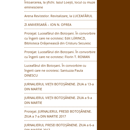
Întoarcerea, la șfichi. Iazul Loești, locul cu muze
eminesciene
Arena Revistelor. Revitalizare, la LUCEAFĂRUL
ZI ANIVERSARĂ – ION N. OPREA
Protejat: Luceafărul din Botoșani. În convorbire
cu îngerii care ne ocrotesc: Edit LőRINCZI,
Biblioteca Orășenească din Cristuru Secuiesc
Protejat: Luceafărul din Botoșani. În convorbire
cu îngerii care ne ocrotesc: Florin T. ROMAN
Luceafărul din Botoșani. În convorbire cu
îngerii care ne ocrotesc: Santuzza Paula
DINESCU
JURNALIERUL VIEȚII BOTOȘĂNENE. ZIUA a 13-a
DIN MARTIE
JURNALIERUL VIEȚII BOTOȘĂNENE. ZIUA a 9-a
DIN MARTIE
Protejat: JURNALIERUL PRESEI BOTOȘĂNENE.
ZIUA a 7-a DIN MARTIE 2017
JURNALIERUL PRESEI BOTOȘĂNENE. ZIUA a 6-a
DIN MARTIE 2017