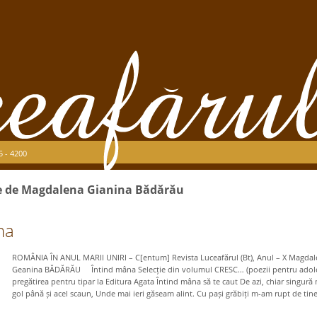
5 - 4200
ise de Magdalena Gianina Bădărău
na
ROMÂNIA ÎN ANUL MARII UNIRI – C[entum] Revista Luceafărul (Bt), Anul – X Magda
Geanina BĂDĂRĂU Întind mâna Selecție din volumul CRESC… (poezii pentru adoles
pregătirea pentru tipar la Editura Agata Întind mâna să te caut De azi, chiar singură 
gol până și acel scaun, Unde mai ieri găseam alint. Cu pași grăbiți m-am rupt de tine