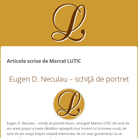
Articole scrise de Marcel LUTIC
Eugen D. Neculau – schiţă de portret
Eugen D. Neculau – schiţă de portret Autor, etnograf Marcel LUTIC De sute de
ani acest popor a toate răbdător aşteaptă ziua învierii lui la lumea nouă; de
sute de ani aceşti blajini visează mântuirea; de un veac guvernanţii lui se