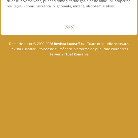
trudesc în vorbe vane, punând firme şi forme goale peste minciuni, acoperind
realităţile. Poporul aşteaptă în ignoranţă, mizerie, alcoolism şi sifilis....
Drept de autor © 2009-2026
Revista Luceafărul
. Toate drepturile rezervate.
Revista Luceafărul foloseşte cu mândrie platforma de publicare Wordpress.
Server virtual Romania