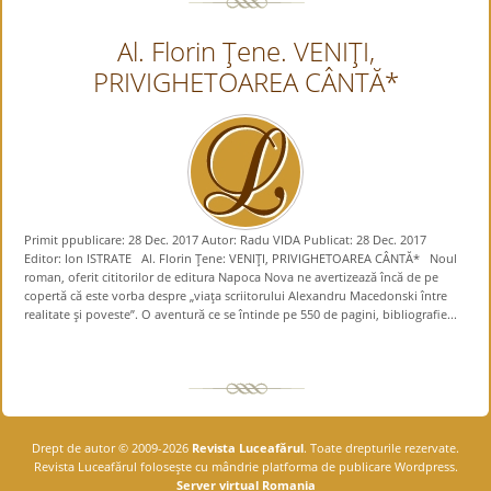
Al. Florin Ţene. VENIŢI,
PRIVIGHETOAREA CÂNTĂ*
Primit ppublicare: 28 Dec. 2017 Autor: Radu VIDA Publicat: 28 Dec. 2017
Editor: Ion ISTRATE Al. Florin Ţene: VENIŢI, PRIVIGHETOAREA CÂNTĂ* Noul
roman, oferit cititorilor de editura Napoca Nova ne avertizează încă de pe
copertă că este vorba despre „viaţa scriitorului Alexandru Macedonski între
realitate şi poveste”. O aventură ce se întinde pe 550 de pagini, bibliografie...
Drept de autor © 2009-2026
Revista Luceafărul
. Toate drepturile rezervate.
Revista Luceafărul foloseşte cu mândrie platforma de publicare Wordpress.
Server virtual Romania