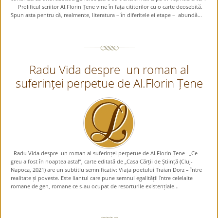
Prolificul scriitor Al.Florin Țene vine în fața cititorilor cu o carte deosebită.
Spun asta pentru că, realmente, literatura – în diferitele ei etape – abundă...
Radu Vida despre un roman al
suferinței perpetue de Al.Florin Țene
Radu Vida despre un roman al suferinței perpetue de Al.Florin Țene „Ce
greu a fost în noaptea asta!”, carte editată de „Casa Cărții de Știință (Cluj-
Napoca, 2021) are un subtitlu semnificativ: Viața poetului Traian Dorz – între
realitate și poveste. Este liantul care pune semnul egalității între celelalte
romane de gen, romane ce s-au ocupat de resorturile existențiale...