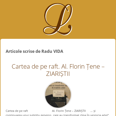
Articole scrise de Radu VIDA
Cartea de pe raft. Al. Florin Țene –
ZIARIȘTII
Cartea de pe raft Al. Florin Țene – ZIARIȘTII … și
continuarea unui subtitlu generos „care au transformat clipa în veșnicia artei”.