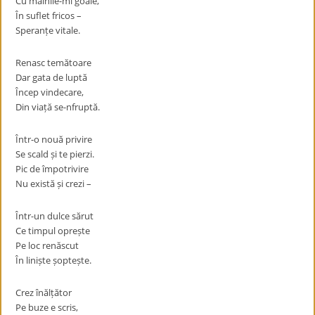
Cu mâinile-mi goale,
În suflet fricos –
Speranțe vitale.
Renasc temătoare
Dar gata de luptă
Încep vindecare,
Din viață se-nfruptă.
Într-o nouă privire
Se scald și te pierzi.
Pic de împotrivire
Nu există și crezi –
Într-un dulce sărut
Ce timpul oprește
Pe loc renăscut
În liniște șoptește.
Crez înălțător
Pe buze e scris,