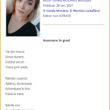
Autor: Ionela MOCANU, Botoșani
Publicat: 28 Ian. 2021
© Ionela Mocanu, © Revista Luceafărul
Editor: Ion ISTRATE
Avansare în grad
Tai din trecut
Orice durere,
Cuțitul ascut –
Trece prin piele.
Rămân cicatrici
Adânci, dureroase,
Schimbate în frici
Până la oase.
Rănile cos