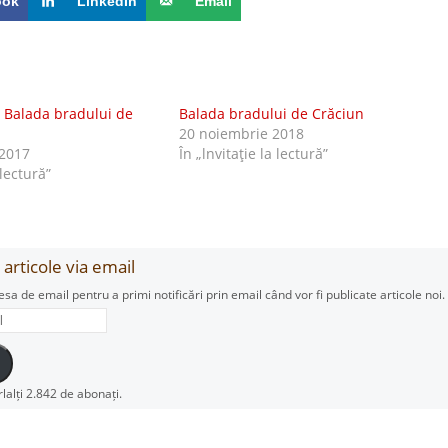
ook
LinkedIn
Email
: Balada bradului de
Balada bradului de Crăciun
20 noiembrie 2018
2017
În „lnvitaţie la lectură”
 lectură”
articole via email
esa de email pentru a primi notificări prin email când vor fi publicate articole noi.
rlalți 2.842 de abonați.