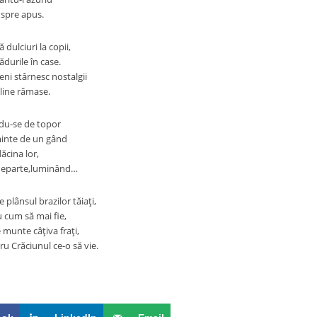
 spre apus.
 dulciuri la copii,
durile în case.
reni stârnesc nostalgii
oline rămase.
ndu-se de topor
minte de un gând
ăcina lor,
departe,luminând…
 plânsul brazilor tăiaţi,
u cum să mai fie,
munte câţiva fraţi,
 Crăciunul ce-o să vie.