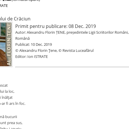
TRATE
lui de Crăciun
Primit pentru publicare: 08 Dec. 2019
Autor: Alexandru Florin ȚENE, președintele Ligii Scriitorilor Rom
Română
Publicat: 10 Dec. 2019
© Alexandru Florin Țene
,
© Revista Luceafărul
Editor: Ion ISTRATE
uscat
ui la loc,
i înălţat
r fi ars în foc.
nă bucurii
unt prea sus,
ăritu-i azuriu