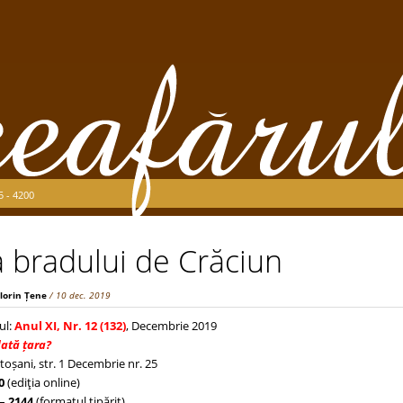
5 - 4200
 bradului de Crăciun
Florin Țene
/ 10 dec. 2019
ul:
Anul XI, Nr. 12 (132)
, Decembrie 2019
dată țara?
toșani, str. 1 Decembrie nr. 25
0
(ediţia online)
– 2144
(formatul tipărit)