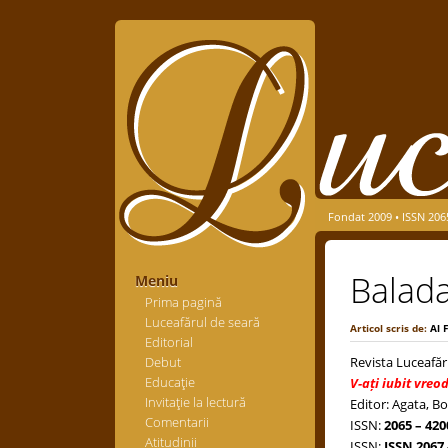
Fondat 2009 • ISSN 206
Balada
Meniu
Prima pagină
Luceafărul de seară
Articol scris de:
Al 
Editorial
Debut
Revista Luceafăr
Educaţie
V-ați iubit vreo
Invitaţie la lectură
Editor: Agata, Bo
Comentarii
ISSN:
2065 – 420
Atitudinii
ISSN:
ISSN 2067 