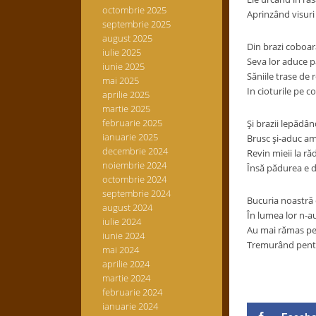
octombrie 2025
Aprinzând visuri
septembrie 2025
august 2025
Din brazi coboară
iulie 2025
Seva lor aduce pă
iunie 2025
Săniile trase de 
mai 2025
In cioturile pe c
aprilie 2025
martie 2025
februarie 2025
Şi brazii lepădâ
ianuarie 2025
Brusc şi-aduc a
decembrie 2024
Revin mieii la răd
noiembrie 2024
Însă pădurea e 
octombrie 2024
septembrie 2024
Bucuria noastră e
august 2024
În lumea lor n-a
iulie 2024
Au mai rămas pe 
iunie 2024
Tremurând pentru
mai 2024
aprilie 2024
martie 2024
februarie 2024
ianuarie 2024