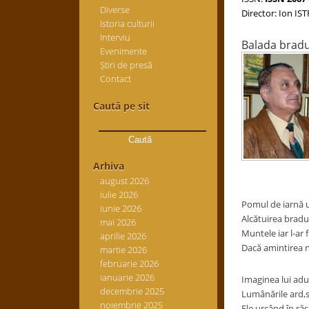
Diverse
Director: Ion IS
Istoria culturii
Interviu
Balada bradu
Evenimente
Știri de presă
Contact
Caută pe sit
Caută
după:
Arhiva
august 2026
iulie 2026
Pomul de iarnă 
iunie 2026
Alcătuirea bradul
mai 2026
Muntele iar l-ar f
aprilie 2026
Dacă amintirea n-a
martie 2026
februarie 2026
ianuarie 2026
Imaginea lui adu
decembrie 2025
Lumânările ard,s
noiembrie 2025
Ele urcând în răs