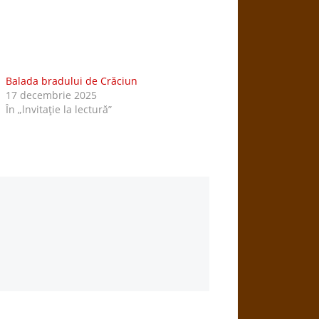
Balada bradului de Crăciun
17 decembrie 2025
În „lnvitaţie la lectură”