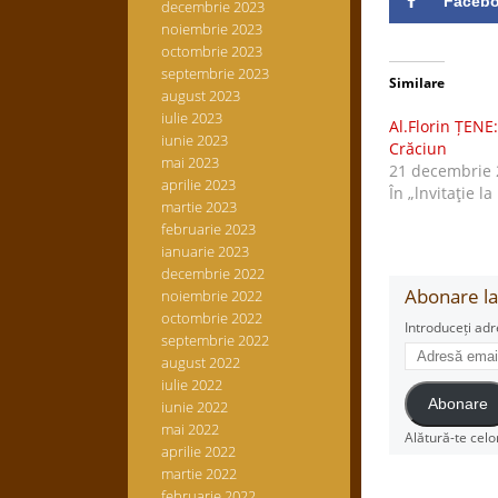
Faceb
decembrie 2023
noiembrie 2023
octombrie 2023
septembrie 2023
Similare
august 2023
iulie 2023
Al.Florin ȚENE
iunie 2023
Crăciun
mai 2023
21 decembrie 
aprilie 2023
În „lnvitaţie la
martie 2023
februarie 2023
ianuarie 2023
decembrie 2022
Abonare la 
noiembrie 2022
octombrie 2022
Introduceți adr
septembrie 2022
Adresă
august 2022
email
iulie 2022
Abonare
iunie 2022
mai 2022
Alătură-te celo
aprilie 2022
martie 2022
februarie 2022