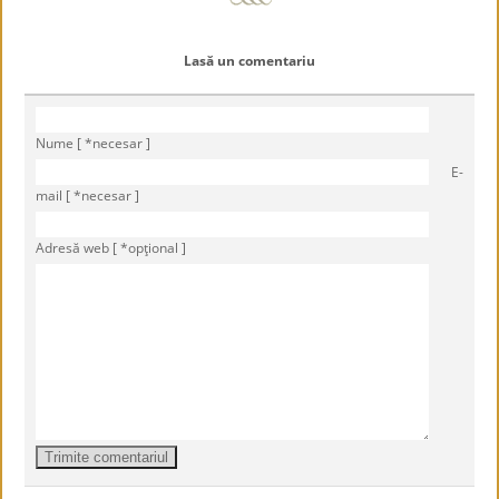
Lasă un comentariu
Nume [ *necesar ]
E-
mail [ *necesar ]
Adresă web [ *opţional ]