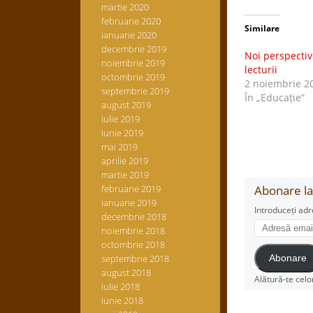
martie 2020
februarie 2020
Similare
ianuarie 2020
decembrie 2019
Noi perspectiv
noiembrie 2019
lecturii
octombrie 2019
2 noiembrie 2
septembrie 2019
În „Educație”
august 2019
iulie 2019
iunie 2019
mai 2019
aprilie 2019
martie 2019
februarie 2019
Abonare la 
ianuarie 2019
Introduceți adr
decembrie 2018
Adresă
noiembrie 2018
email
octombrie 2018
septembrie 2018
Abonare
august 2018
Alătură-te celo
iulie 2018
iunie 2018