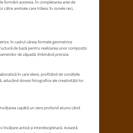
le formării acesteia. În completarea ariei de
lor către animale care trăiesc în zonele reci,
trice
, în cadrul căreia formele geometrice
a structură de bază pentru realizarea unor compoziții
e oamenilor de zăpadă, îmbinând precizia
aborativă în care elevii, profitând de condițiile
, aducând dovezi fotografice ale creativității lor.
 învățarea capătă un sens profund atunci când
învățare activă și interdisciplinară. Această