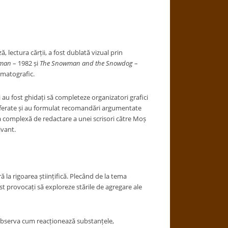
 lectura cărții, a fost dublată vizual prin
man
– 1982 și
The Snowman and the Snowdog
–
ematografic.
ii au fost ghidați să completeze organizatori grafici
preferate și au formulat recomandări argumentate
ina complexă de redactare a unei scrisori către Moș
ivant.
la rigoarea științifică. Plecând de la tema
fost provocați să exploreze stările de agregare ale
t observa cum reacționează substanțele,