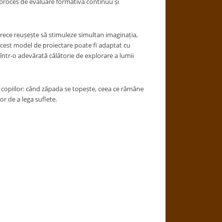
n proces de evaluare formativă continuu și
ece reușește să stimuleze simultan imaginația,
 acest model de proiectare poate fi adaptat cu
într-o adevărată călătorie de explorare a lumii
ia copiilor: când zăpada se topește, ceea ce rămâne
or de a lega suflete.