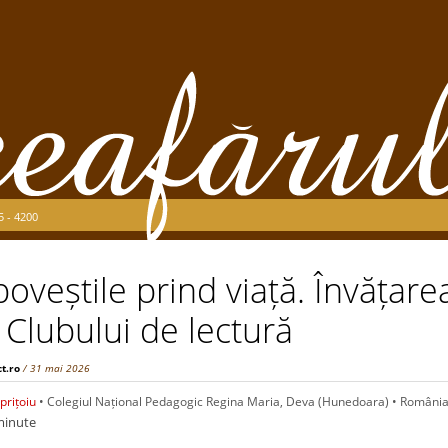
5 - 4200
oveștile prind viață. Învățare
 Clubului de lectură
ct.ro
/ 31 mai 2026
prițoiu
• Colegiul Național Pedagogic Regina Maria, Deva (Hunedoara) • Români
minute