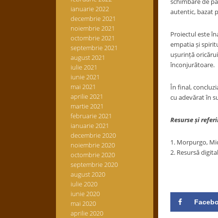
schimbare de par
ianuarie 2022
autentic, bazat p
decembrie 2021
noiembrie 2021
Proiectul este î
octombrie 2021
empatia și spirit
septembrie 2021
ușurință oricărui
august 2021
înconjurătoare.
iulie 2021
iunie 2021
mai 2021
În final, concluz
aprilie 2021
cu adevărat în su
martie 2021
februarie 2021
Resurse și referi
ianuarie 2021
decembrie 2020
1. Morpurgo, Mi
noiembrie 2020
2. Resursă digit
octombrie 2020
septembrie 2020
august 2020
iulie 2020
iunie 2020
Faceb
mai 2020
aprilie 2020