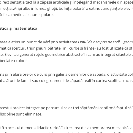
ect senzația tactilă a zăpezii artificiale și înțelegând mecanismele din spate
i, lecția „Aripi albe în lumea gheții: bufnița polară” a extins cunoștințele elevi
ile la mediu ale faunei polare.
stică și matematică
tatea a atins un punct de vârf prin activitatea
Omul de nea pus pe șotii… geome
atică (cercuri, triunghiuri, pătrate, linii curbe și frânte) au fost utilizate c
te. Elevii au generat rețele geometrice abstracte în care au integrat siluetel
ertatea culorii.
ins și în afara orelor de curs prin galeria oamenilor de zăpadă, o activitate col
t alături de familii sau colegi oameni de zăpadă reali în curtea școlii sau acasă
estui proiect integrat pe parcursul celor trei săptămâni confirmă faptul că
discipline sunt eliminate.
ă a acestui demers didactic rezidă în trecerea de la memorarea mecanică la o 