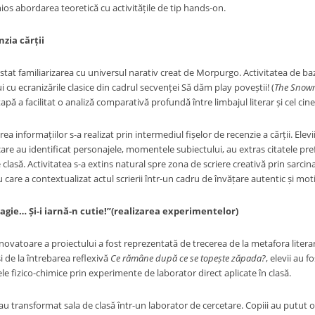
s abordarea teoretică cu activitățile de tip hands-on.
nzia cărții
tat familiarizarea cu universul narativ creat de Morpurgo. Activitatea de bază,
i cu ecranizările clasice din cadrul secvenței Să dăm play poveștii! (
The Snow
apă a facilitat o analiză comparativă profundă între limbajul literar și cel cin
rea informațiilor s-a realizat prin intermediul fișelor de recenzie a cărții. Elev
 care au identificat personajele, momentele subiectului, au extras citatele 
 clasă. Activitatea s-a extins natural spre zona de scriere creativă prin sarc
u care a contextualizat actul scrierii într-un cadru de învățare autentic și mot
gie… Și-i iarnă-n cutie!”(realizarea experimentelor)
vatoare a proiectului a fost reprezentată de trecerea de la metafora literară 
și de la întrebarea reflexivă
Ce rămâne după ce se topește zăpada?
, elevii au 
e fizico-chimice prin experimente de laborator direct aplicate în clasă.
i au transformat sala de clasă într-un laborator de cercetare. Copiii au putu