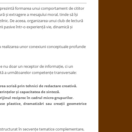
 reprezintă formarea unui comportament de cititor
ră și extragere a mesajului moral, tinde să își
 zilnic. De aceea, organizarea unui club de lectură
i pasive într-o experiență vie, dinamică și
tru realizarea unor conexiuni conceptuale profunde
fie nu doar un receptor de informație, ci un
grată a următoarelor competențe transversale:
a scrisă prin tehnici de redactare creativă.
rințelor și capacitatea de sinteză.
prijinul reciproc în cadrul micro-grupurilor.
use plastice, dramatizări sau creații geometrice
st structurat în secvențe tematice complementare,