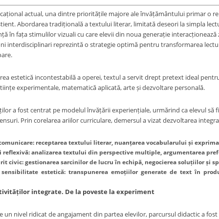
cațional actual, una dintre prioritățile majore ale învățământului primar o
ent. Abordarea tradițională a textului literar, limitată deseori la simpla lectu
nță în fața stimulilor vizuali cu care elevii din noua generație interacționează
i interdisciplinari reprezintă o strategie optimă pentru transformarea lecturi
are.
rea estetică incontestabilă a operei, textul a servit drept pretext ideal pen
 științe experimentale, matematică aplicată, arte și dezvoltare personală.
ților a fost centrat pe modelul învățării experiențiale, urmărind ca elevul să 
ensuri. Prin corelarea ariilor curriculare, demersul a vizat dezvoltarea inte
municare: receptarea textului literar, nuanțarea vocabularului și exprimare
și reflexivă: analizarea textului din perspective multiple, argumentarea prefe
rit civic: gestionarea sarcinilor de lucru în echipă, negocierea soluțiilor și s
i sensibilitate estetică: transpunerea emoțiilor generate de text în prod
ivităților integrate. De la poveste la experiment
 un nivel ridicat de angajament din partea elevilor, parcursul didactic a fo