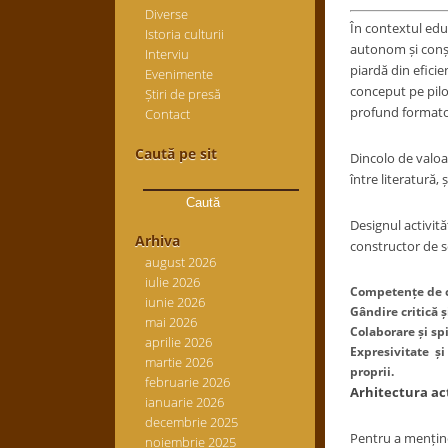
Diverse
În contextul edu
Istoria culturii
autonom și conști
Interviu
piardă din eficie
Evenimente
conceput pe pilon
Știri de presă
profund formato
Contact
Caută pe sit
Dincolo de valoa
Caută
între literatură,
după:
Designul activită
Arhiva
constructor de s
august 2026
iulie 2026
Competențe de co
iunie 2026
Gândire critică 
mai 2026
Colaborare și spi
aprilie 2026
Expresivitate ș
martie 2026
proprii.
februarie 2026
Arhitectura act
ianuarie 2026
decembrie 2025
Pentru a menține
noiembrie 2025