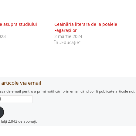
e asupra studiului
Ceainăria literară de la poalele
Făgărașilor
023
2 martie 2024
În „Educație”
articole via email
esa de email pentru a primi notificări prin email când vor fi publicate articole noi.
rlalți 2.842 de abonați.