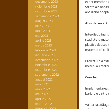
decembrie 2023
experimentând dir
noiembrie 2023
Științe ale naturi
octombrie 2023
analizând adaptăr
septembrie 2023
august 2023
Abordarea arti
iulie 2023
iunie 2023
Interdisciplinari
mai 2023
studiate la matem
aprilie 2023
plastice deosebi
martie 2023
matematică cu lib
februarie 2023
ianuarie 2023
decembrie 2022
Proiectul s-a ext
noiembrie 2022
meteo, au realiza
octombrie 2022
septembrie 2022
Concluzii
august 2022
iulie 2022
Implementarea ac
iunie 2022
barierele dintre 
mai 2022
aprilie 2022
martie 2022
Valoarea adăugat
februarie 2022