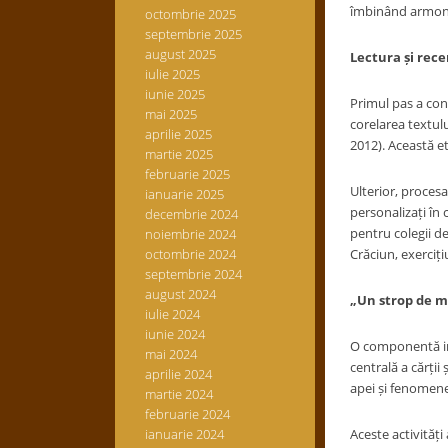
îmbinând armonio
octombrie 2025
septembrie 2025
august 2025
Lectura și rece
iulie 2025
iunie 2025
Primul pas a cons
mai 2025
corelarea textulu
aprilie 2025
2012). Această et
martie 2025
februarie 2025
Ulterior, procesa
ianuarie 2025
personalizați în
decembrie 2024
pentru colegii de
noiembrie 2024
octombrie 2024
Crăciun, exerciți
septembrie 2024
august 2024
„Un strop de ma
iulie 2024
iunie 2024
O componentă ino
mai 2024
centrală a cărții 
aprilie 2024
apei și fenomenel
martie 2024
februarie 2024
ianuarie 2024
Aceste activităț