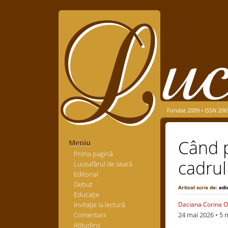
Fondat 2009 • ISSN 206
Când p
Meniu
Prima pagină
cadrul
Luceafărul de seară
Editorial
Debut
Articol scris de:
edi
Educaţie
Invitaţie la lectură
Daciana Corina O
Comentarii
24 mai 2026
• 5 
Atitudinii