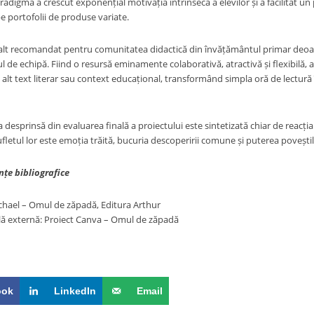
adigmă a crescut exponențial motivația intrinsecă a elevilor și a facilitat u
e portofolii de produse variate.
nalt recomandat pentru comunitatea didactică din învățământul primar deoar
ul de echipă. Fiind o resursă eminamente colaborativă, atractivă și flexibilă,
 alt text literar sau context educațional, transformând simpla oră de lectură 
ia desprinsă din evaluarea finală a proiectului este sintetizată chiar de reacț
fletul lor este emoția trăită, bucuria descoperirii comune și puterea poveștil
nțe bibliografice
chael – Omul de zăpadă, Editura Arthur
ală externă: Proiect Canva – Omul de zăpadă
ook
LinkedIn
Email