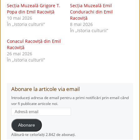
Secția Muzeală Grigore T.
Secția Muzeală Emil
Popa din Emil Racoviță
Condurachi din Emil
10 mai 2026
Racoviță
În „Istoria culturii”
8 mai 2026
În „Istoria culturii”
Conacul Racoviță din Emil
Racoviță
26 mai 2026
În „Istoria culturii”
Abonare la articole via email
Introduceți adresa de email pentru a primi notificări prin email când
vor fi publicate articole noi.
Adresă
email
Abonare
Alătură-te celorlalți 2.842 de abonați.