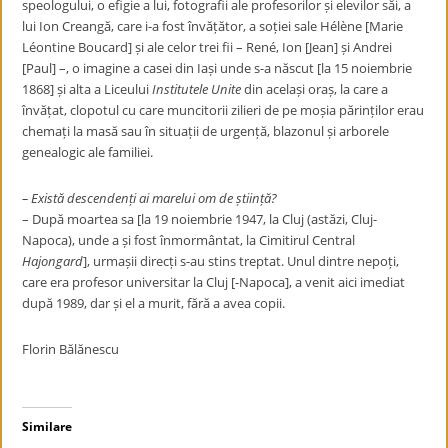
speologului, o efigie a lui, fotografii ale profesorilor și elevilor săi, a
lui Ion Creangă, care i-a fost învățător, a soției sale
Hélène [
Marie
Léontine
Boucard
]
și ale celor trei fii –
René, Ion [Jean] și Andrei
[Paul] –
, o imagine a casei din Iași unde s-a născut [la 15 noiembrie
1868] și alta a Liceului
Institutele Unite
din același oraș, la care a
învățat, clopotul cu care muncitorii zilieri de pe moșia părinților erau
chemați la masă sau în situații de urgență, blazonul și arborele
genealogic ale familiei.
–
Există descendenți ai marelui om de știință?
– După moartea sa [la 19 noiembrie 1947, la Cluj (astăzi, Cluj-
Napoca), unde a și fost înmormântat, la Cimitirul Central
Hajongard
], urmașii direcți s-au stins treptat. Unul dintre nepoți,
care era profesor universitar la Cluj [-Napoca], a venit aici imediat
după 1989, dar și el a murit, fără a avea copii.
Florin Bălănescu
Similare