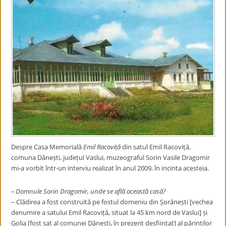
Despre Casa Memorială
Emil Racoviță
din satul Emil Racoviță,
comuna Dănești, județul Vaslui, muzeograful Sorin Vasile Dragomir
mi-a vorbit într-un interviu realizat în anul 2009, în incinta acesteia.
– Domnule Sorin Dragomir, unde se află această casă?
– Clădirea a fost construită pe fostul domeniu din Șorănești [vechea
denumire a satului Emil Racoviță, situat la 45 km nord de Vaslui] și
Golia [fost sat al comunei Dănești, în prezent desființat] al părinților