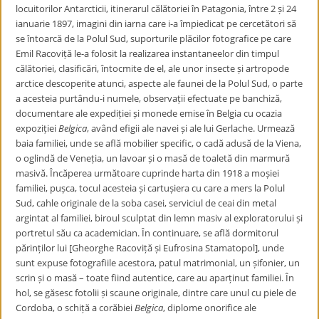
locuitorilor Antarcticii, itinerarul călătoriei în Patagonia, între 2 și 24
ianuarie 1897, imagini din iarna care i-a împiedicat pe cercetători să
se întoarcă de la Polul Sud, suporturile plăcilor fotografice pe care
Emil Racoviță le-a folosit la realizarea instantaneelor din timpul
călătoriei, clasificări, întocmite de el, ale unor insecte și artropode
arctice descoperite atunci, aspecte ale faunei de la Polul Sud, o parte
a acesteia purtându-i numele, observații efectuate pe banchiză,
documentare ale expediției și monede emise în Belgia cu ocazia
expoziției
Belgica
, având efigii ale navei și ale lui Gerlache. Urmează
baia familiei, unde se află mobilier specific, o cadă adusă de la Viena,
o oglindă de Veneția, un lavoar și o masă de toaletă din marmură
masivă. Încăperea următoare cuprinde harta din 1918 a moșiei
familiei, pușca, tocul acesteia și cartușiera cu care a mers la Polul
Sud, cahle originale de la soba casei, serviciul de ceai din metal
argintat al familiei, biroul sculptat din lemn masiv al exploratorului și
portretul său ca academician. În continuare, se află dormitorul
părinților lui [Gheorghe Racoviță și Eufrosina Stamatopol], unde
sunt expuse fotografiile acestora, patul matrimonial, un șifonier, un
scrin și o masă – toate fiind autentice, care au aparținut familiei. În
hol, se găsesc fotolii și scaune originale, dintre care unul cu piele de
Cordoba, o schiță a corăbiei
Belgica
, diplome onorifice ale