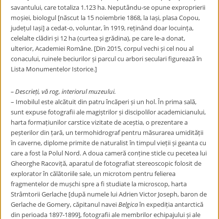
savantului, care totaliza 1.123 ha. Neputându-se opune exproprierii
moșiei, biologul [născut la 15 noiembrie 1868, la Iași, plasa Copou,
județul Iași] a cedat-o, voluntar, în 1919, reținând doar locuința,
celelalte clădiri și 12 ha (curtea și grădina), pe care le-a donat,
ulterior, Academiei Române. [Din 2015, corpul vechi și cel nou al
conacului, ruinele beciurilor și parcul cu arbori seculari figurează în
Lista Monumentelor Istorice.]
– Descrieți, vă rog, interiorul muzeului.
– Imobilul este alcătuit din patru încăperi și un hol. În prima sală,
sunt expuse fotografii ale magiștrilor și discipolilor academicianului,
harta formațiunilor carstice vizitate de aceștia, o prezentare a
peșterilor din țară, un termohidrograf pentru măsurarea umidității
în caverne, diplome primite de naturalist în timpul vieții și geanta cu
care a fost la Polul Nord. A doua cameră conține sticle cu pecetea lui
Gheorghe Racoviță, aparatul de fotografiat stereoscopic folosit de
explorator în călătoriile sale, un microtom pentru felierea
fragmentelor de mușchi spre a fi studiate la microscop, harta
Strâmtorii Gerlache [după numele lui
Adrien Victor Joseph, baron de
Gerlache de Gomery
, căpitanul navei
Belgica
în expediția antarctică
din perioada 1897-1899
], fotografii ale membrilor echipajului și ale