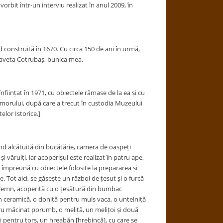
orbit într-un interviu realizat în anul 2009, în
d construită în 1670. Cu circa 150 de ani în urmă,
 Saveta Cotrubaș, bunica mea.
nființat în 1971, cu obiectele rămase de la ea și cu
umorului, după care a trecut în custodia Muzeului
lor Istorice.]
ind alcătuită din bucătărie, camera de oaspeți
i și văruiți, iar acoperișul este realizat în patru ape,
, împreună cu obiectele folosite la prepararea și
e. Tot aici, se găsește un război de țesut și o furcă
e lemn, acoperită cu o țesătură din bumbac
din ceramică, o doniță pentru muls vaca, o untelniță
tru măcinat porumb, o meliță, un melițoi și două
lui pentru tors, un hreabăn [hrebincă], cu care se