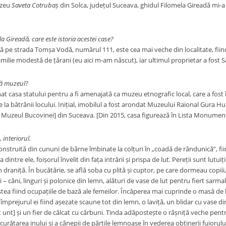
uzeu
Saveta Cotrubaș
din Solca, județul Suceava, ghidul Filomela Gireadă mi-a v
 Gireadă, care este istoria acestei case?
tă
pe strada Tomșa Vodă, numărul 111,
este cea mai veche din localitate, fiin
familie modestă de țărani (eu aici m-am născut), iar ultimul proprietar a fost
ță muzeul?
at casa statului pentru a fi amenajată ca muzeu etnografic local, care a fost î
 la bătrânii locului.
Inițial, imobilul a fost arondat Muzeului Raional Gura H
, Muzeul Bucovinei] din Suceava. [Din 2015, casa figurează în Lista Monumente
, interiorul.
onstruită din cununi de bârne îmbinate la colțuri în „coadă de rândunică”, fi
a dintre ele,
foișorul învelit din fața intrării și prispa de lut. Pereții sunt lutuiț
n draniță. În bucătărie, se află soba cu plită și cuptor, pe care dormeau copiii
 – căni, linguri și polonice din lemn, alături de vase de lut pentru fiert sarmal
stea fiind ocupațiile de bază ale femeilor. Încăperea mai cuprinde o masă d
, împrejurul ei fiind așezate scaune tot din lemn, o laviță, un blidar cu vase 
t unt] și un fier de călcat cu cărbuni. Tinda adăpostește o râșniță veche pen
la curățarea inului și a cânepii de părțile lemnoase în vederea obținerii fuioru