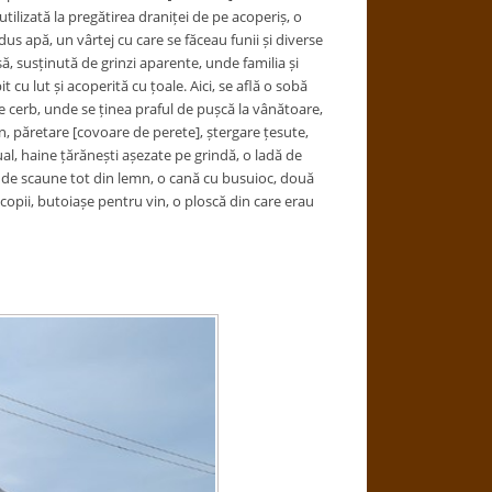
ilizată la pregătirea draniței de pe acoperiș, o
dus apă, un vârtej cu care se făceau funii și diverse
ă, susținută de grinzi aparente, unde familia și
cu lut și acoperită cu țoale. Aici, se află o sobă
 de cerb, unde se ținea praful de pușcă la vânătoare,
mn, păretare [covoare de perete], ștergare țesute,
l, haine țărănești așezate pe grindă, o ladă de
 de scaune tot din lemn, o cană cu busuioc, două
copii, butoiașe pentru vin, o ploscă din care erau