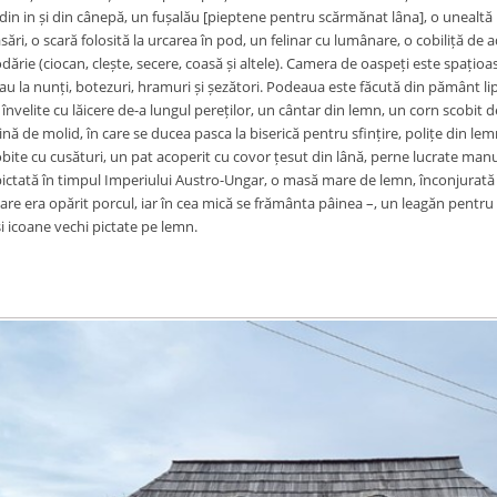
n in și din cânepă, un fușalău [pieptene pentru scărmănat lâna], o unealtă ut
sări, o scară folosită la urcarea în pod, un felinar cu lumânare, o cobiliță de a
ărie (ciocan, clește, secere, coasă și altele). Camera de oaspeți este spațioas
u la nunți, botezuri, hramuri și șezători. Podeaua este făcută din pământ lipit 
țe învelite cu lăicere de-a lungul pereților, un cântar din lemn, un corn scobit
nă de molid, în care se ducea pasca la biserică pentru sfințire, polițe din le
te cu cusături, un pat acoperit cu covor țesut din lână, perne lucrate manua
pictată în timpul Imperiului Austro-Ungar, o masă mare de lemn, înconjurată
are era opărit porcul, iar în cea mică se frământa pâinea –, un leagăn pentru 
 și icoane vechi pictate pe lemn.