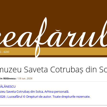
5 - 4200
muzeu Saveta Cotrubaș din So
rin Bălănescu
/ 19 iun. 2026
 BĂLĂNESCU
eu Saveta Cotrubaș din Solca, Arhiva personală.
026 ; Luceafărul © Drepturi de autor. Toate drepturile rezervate.