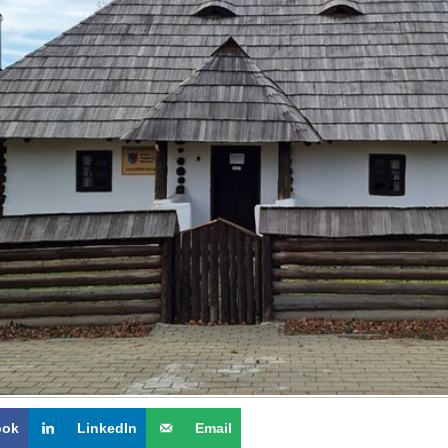
ook
LinkedIn
Email