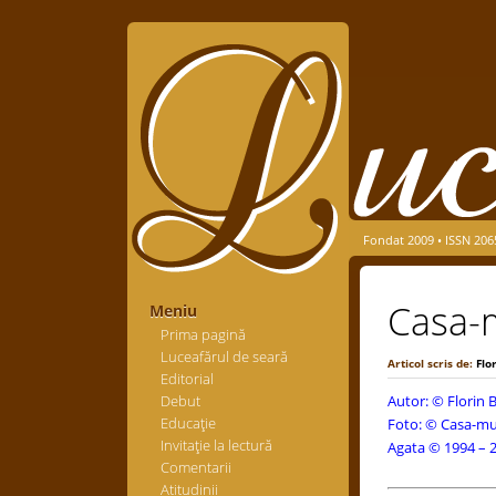
Fondat 2009 • ISSN 206
Casa-
Meniu
Prima pagină
Luceafărul de seară
Articol scris de:
Flo
Editorial
Debut
Autor: ©
Florin
Educaţie
Foto: © Casa-muz
Invitaţie la lectură
Agata © 1994 – 2
Comentarii
Atitudinii