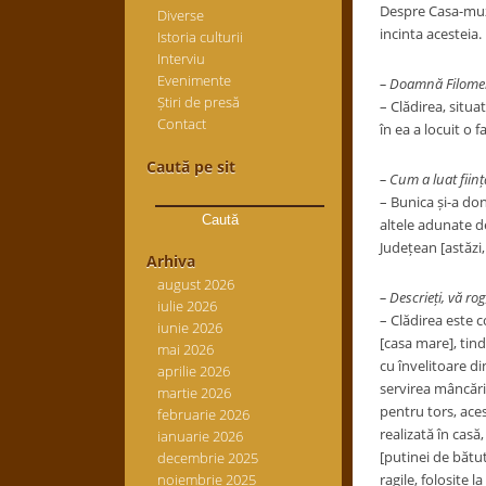
Despre Casa-m
Diverse
incinta acesteia.
Istoria culturii
Interviu
Evenimente
– Doamnă Filomela
Știri de presă
– Clădirea, situa
Contact
în ea a locuit o 
Caută pe sit
– Cum a luat fiin
Caută
– Bunica și-a don
după:
altele adunate de
Județean [
astăzi
Arhiva
august 2026
– Descrieți, vă rog
iulie 2026
– Clădirea este c
iunie 2026
[casa mare], tind
mai 2026
cu învelitoare
di
aprilie 2026
servirea mâncării
martie 2026
pentru tors, ace
februarie 2026
realizată în casă
ianuarie 2026
[putinei de bătu
decembrie 2025
noiembrie 2025
ragile, folosite 