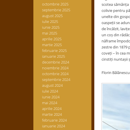
octombrie 2025
scotea sămânța di
septembrie 2025
colivie pentru pă
august 2025
unelte din gospod
iulie 2025
oaspeții se aduna
iunie 2025
de încălzit, lavi
mai 2025
un coș din rădăci
aprilie 2025
năframe împodobi
martie 2025
zestre din 1879 
februarie 2025
coveți – în cea m
ianuarie 2025
cinstiți nuntașii
decembrie 2024
noiembrie 2024
Florin Bălănescu
octombrie 2024
septembrie 2024
august 2024
iulie 2024
iunie 2024
mai 2024
aprilie 2024
martie 2024
februarie 2024
ianuarie 2024