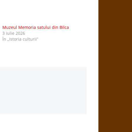
Muzeul Memoria satului din Bilca
3 iulie 2026
În „Istoria culturii”