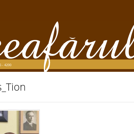
5 - 4200
s_Tion