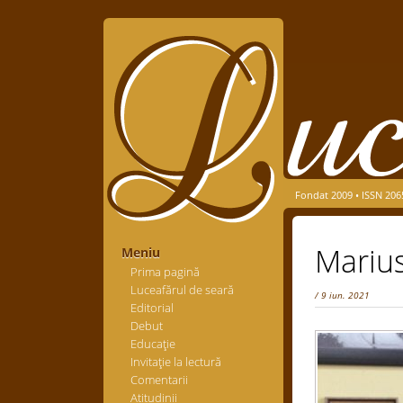
Fondat 2009 • ISSN 206
Mariu
Meniu
Prima pagină
Luceafărul de seară
/ 9 iun. 2021
Editorial
Debut
Educaţie
Invitaţie la lectură
Comentarii
Atitudinii