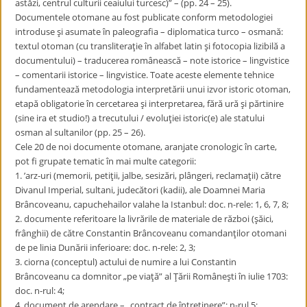
astăzi, centrul culturii ceaiului turcesc)” – (pp. 24 – 25).
​Documentele otomane au fost publicate conform metodologiei
introduse şi asumate în paleografia – diplomatica turco – osmană:
textul otoman (cu transliteraţie în alfabet latin şi fotocopia lizibilă a
documentului) – traducerea românească – note istorice – lingvistice
– comentarii istorice – lingvistice. Toate aceste elemente tehnice
fundamentează metodologia interpretării unui izvor istoric otoman,
etapă obligatorie în cercetarea şi interpretarea, fără ură şi părtinire
(sine ira et studio!) a trecutului / evoluţiei istoric(e) ale statului
osman al sultanilor (pp. 25 – 26).
​Cele 20 de noi documente otomane, aranjate cronologic în carte,
pot fi grupate tematic în mai multe categorii:
1. ’arz-uri (memorii, petiţii, jalbe, sesizări, plângeri, reclamaţii) către
Divanul Imperial, sultani, judecători (kadii), ale Doamnei Maria
Brâncoveanu, capuchehailor valahe la Istanbul: doc. n-rele: 1, 6, 7, 8;
2. documente referitoare la livrările de materiale de război (şăici,
frânghii) de către Constantin Brâncoveanu comandanţilor otomani
de pe linia Dunării inferioare: doc. n-rele: 2, 3;
3. ciorna (conceptul) actului de numire a lui Constantin
Brâncoveanu ca domnitor „pe viaţă” al Ţării Româneşti în iulie 1703:
doc. n-rul: 4;
4. document de arendare – „contract de întreţinere”: n-rul 5;