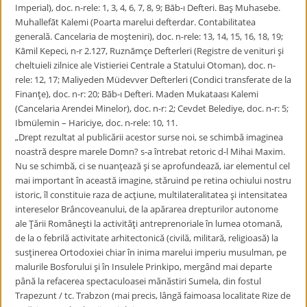
Imperial), doc. n-rele: 1, 3, 4, 6, 7, 8, 9; Bāb-ı Defteri. Baş Muhasebe.
Muhallefāt Kalemi (Poarta marelui defterdar. Contabilitatea
generală. Cancelaria de moşteniri), doc. n-rele: 13, 14, 15, 16, 18, 19;
Kāmil Kepeci, n-r 2.127, Ruznāmçe Defterleri (Registre de venituri şi
cheltuieli zilnice ale Vistieriei Centrale a Statului Otoman), doc. n-
rele: 12, 17; Maliyeden Müdevver Defterleri (Condici transferate de la
Finanţe), doc. n-r: 20; Bāb-ı Defteri. Maden Mukataası Kalemi
(Cancelaria Arendei Minelor), doc. n-r: 2; Cevdet Belediye, doc. n-r: 5;
Ibmülemin – Hariciye, doc. n-rele: 10, 11.
​„Drept rezultat al publicării acestor surse noi, se schimbă imaginea
noastră despre marele Domn? s-a întrebat retoric d-l Mihai Maxim.
Nu se schimbă, ci se nuanţează şi se aprofundează, iar elementul cel
mai important în această imagine, stăruind pe retina ochiului nostru
istoric, îl constituie raza de acţiune, multilateralitatea şi intensitatea
intereselor Brâncoveanului, de la apărarea drepturilor autonome
ale Ţării Româneşti la activităţi antreprenoriale în lumea otomană,
de la o febrilă activitate arhitectonică (civilă, militară, religioasă) la
susţinerea Ortodoxiei chiar în inima marelui imperiu musulman, pe
malurile Bosforului şi în Insulele Prinkipo, mergând mai departe
până la refacerea spectaculoasei mănăstiri Sumela, din fostul
Trapezunt / tc. Trabzon (mai precis, lângă faimoasa localitate Rize de