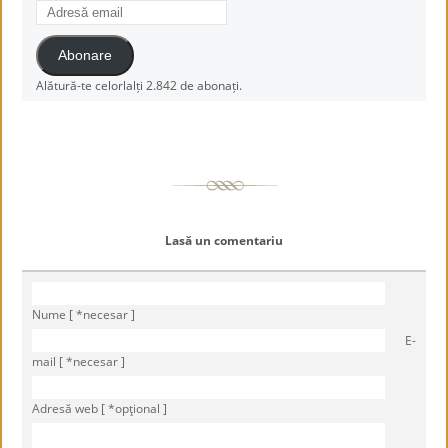
Adresă
email
Abonare
Alătură-te celorlalți 2.842 de abonați.
Lasă un comentariu
Nume [ *necesar ]
E-
mail [ *necesar ]
Adresă web [ *opţional ]