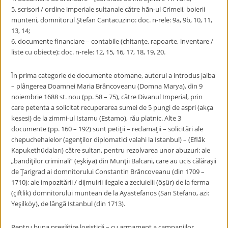
5. scrisori / ordine imperiale sultanale către hān-ul Crimeii, boierii
munteni, domnitorul Ştefan Cantacuzino: doc. n-rele: 9a, 9b, 10, 11,
13, 14;
6. documente financiare – contabile (chitanţe, rapoarte, inventare /
liste cu obiecte): doc. n-rele: 12, 15, 16, 17, 18, 19, 20.
În prima categorie de documente otomane, autorul a introdus jalba
– plângerea Doamnei Maria Brâncoveanu (Domna Marya), din 9
noiembrie 1688 st. nou (pp. 58 – 75), către Divanul Imperial, prin
care petenta a solicitat recuperarea sumei de 5 pungi de aspri (akça
kesesi) de la zimmi-ul Istamu (Estamo), rău platnic. Alte 3
documente (pp. 160 – 192) sunt petiţii – reclamaţii – solicitări ale
chepuchehaielor (agenţilor diplomatici valahi la Istanbul) – (Eflāk
Kapukethüdaları) către sultan, pentru rezolvarea unor abuzuri: ale
„bandiţilor criminali” (eşkiya) din Munţii Balcani, care au ucis călăraşii
de Ţarigrad ai domnitorului Constantin Brâncoveanu (din 1709 –
1710); ale impozitării / dijmuirii ilegale a zeciuielii (öşür) de la ferma
(çiftlik) domnitorului muntean de la Ayastefanos (San Stefano, azi:
Yeşilköy), de lângă Istanbul (din 1713).
Pentru buna pregătire logistică – cu armament a campaniilor