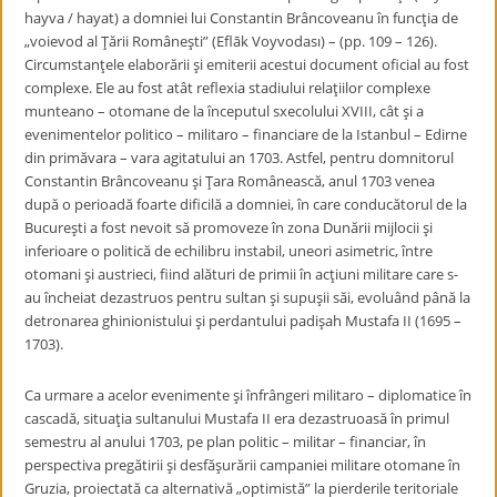
hayva / hayat) a domniei lui Constantin Brâncoveanu în funcţia de
„voievod al Ţării Româneşti” (Eflāk Voyvodası) – (pp. 109 – 126).
Circumstanţele elaborării şi emiterii acestui document oficial au fost
complexe. Ele au fost atât reflexia stadiului relaţiilor complexe
munteano – otomane de la începutul sxecolului XVIII, cât şi a
evenimentelor politico – militaro – financiare de la Istanbul – Edirne
din primăvara – vara agitatului an 1703. Astfel, pentru domnitorul
Constantin Brâncoveanu şi Ţara Românească, anul 1703 venea
după o perioadă foarte dificilă a domniei, în care conducătorul de la
Bucureşti a fost nevoit să promoveze în zona Dunării mijlocii şi
inferioare o politică de echilibru instabil, uneori asimetric, între
otomani şi austrieci, fiind alături de primii în acţiuni militare care s-
au încheiat dezastruos pentru sultan şi supuşii săi, evoluând până la
detronarea ghinionistului şi perdantului padişah Mustafa II (1695 –
1703).
Ca urmare a acelor evenimente şi înfrângeri militaro – diplomatice în
cascadă, situaţia sultanului Mustafa II era dezastruoasă în primul
semestru al anului 1703, pe plan politic – militar – financiar, în
perspectiva pregătirii şi desfăşurării campaniei militare otomane în
Gruzia, proiectată ca alternativă „optimistă” la pierderile teritoriale