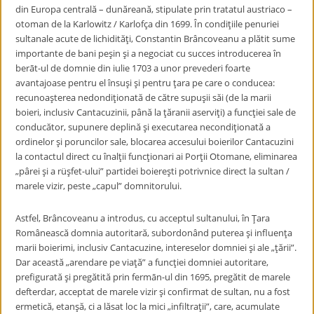
din Europa centrală – dunăreană, stipulate prin tratatul austriaco –
otoman de la Karlowitz / Karlofça din 1699. În condiţiile penuriei
sultanale acute de lichidităţi, Constantin Brâncoveanu a plătit sume
importante de bani peşin şi a negociat cu succes introducerea în
berāt-ul de domnie din iulie 1703 a unor prevederi foarte
avantajoase pentru el însuşi şi pentru ţara pe care o conducea:
recunoaşterea nedondiţionată de către supuşii săi (de la marii
boieri, inclusiv Cantacuzinii, până la ţăranii aserviţi) a funcţiei sale de
conducător, supunere deplină şi executarea necondiţionată a
ordinelor şi poruncilor sale, blocarea accesului boierilor Cantacuzini
la contactul direct cu înalţii funcţionari ai Porţii Otomane, eliminarea
„pârei şi a rüşfet-ului” partidei boiereşti potrivnice direct la sultan /
marele vizir, peste „capul” domnitorului.
Astfel, Brâncoveanu a introdus, cu acceptul sultanului, în Ţara
Românească domnia autoritară, subordonând puterea şi influenţa
marii boierimi, inclusiv Cantacuzine, intereselor domniei şi ale „ţării”.
Dar această „arendare pe viaţă” a funcţiei domniei autoritare,
prefigurată şi pregătită prin fermān-ul din 1695, pregătit de marele
defterdar, acceptat de marele vizir şi confirmat de sultan, nu a fost
ermetică, etanşă, ci a lăsat loc la mici „infiltraţii”, care, acumulate