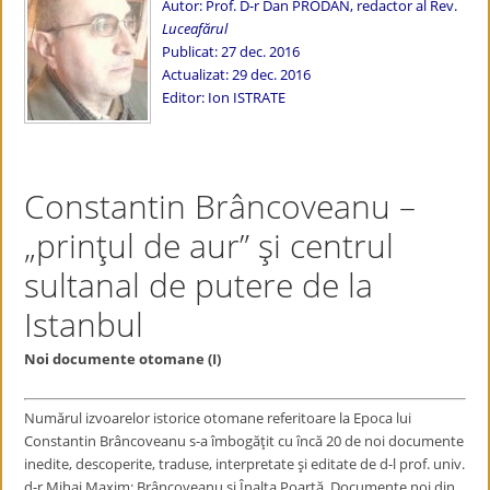
Autor: Prof. D-r Dan PRODAN, redactor al Rev.
Luceafărul
Publicat: 27 dec. 2016
Actualizat: 29 dec. 2016
Editor: Ion ISTRATE
Constantin Brâncoveanu –
„prinţul de aur” şi centrul
sultanal de putere de la
Istanbul
Noi documente otomane (I)
​Numărul izvoarelor istorice otomane referitoare la Epoca lui
Constantin Brâncoveanu s-a îmbogăţit cu încă 20 de noi documente
inedite, descoperite, traduse, interpretate şi editate de d-l prof. univ.
d-r Mihai Maxim: Brâncoveanu şi Înalta Poartă. Documente noi din