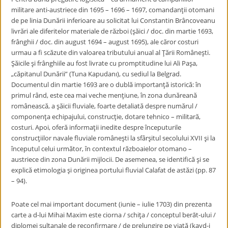
militare anti-austriece din 1695 – 1696 – 1697, comandanţii otomani
de pe linia Dunării inferioare au solicitat lui Constantin Brâncoveanu
livrări ale diferitelor materiale de război (şăici / doc. din martie 1693,
frânghii / doc. din august 1694 – august 1695), ale căror costuri
urmau a fi scăzute din valoarea tributului anual al Ţării Româneşti.
Şăicile şi frânghiile au fost livrate cu promptitudine lui Ali Paşa,
„căpitanul Dunării” (Tuna Kapudanı), cu sediul la Belgrad.
Documentul din martie 1693 are o dublă importanţă istorică: în
primul rând, este cea mai veche menţiune, în zona dunăreană
românească, a şăicii fluviale, foarte detaliată despre numărul /
componenţa echipajului, construcţie, dotare tehnico – militară,
costuri. Apoi, oferă informaţii inedite despre începuturile
construcţiilor navale fluviale româneşti la sfârşitul secolului XVII şi la
începutul celui următor, în contextul războaielor otomano –
austriece din zona Dunării mijlocii. De asemenea, se identifică şi se
explică etimologia şi originea portului fluvial Calafat de astăzi (pp. 87
– 94).
Poate cel mai important document (iunie – iulie 1703) din prezenta
carte a d-lui Mihai Maxim este ciorna / schiţa / conceptul berāt-ului /
diplomei sultanale de reconfirmare / de prelungire pe viaţă (kayd-i