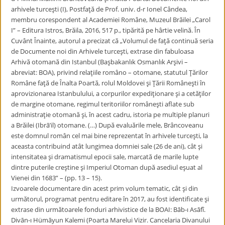
arhivele turceşti (I), Postfaţă de Prof. univ. d-r Ionel Cândea,
membru corespondent al Academiei Române, Muzeul Brăilei „Carol
I” – Editura Istros, Brăila, 2016, 517 p., tipărită pe hârtie velină. În
Cuvânt Înainte, autorul a precizat că „Volumul de faţă continuă seria
de Documente noi din Arhivele turceşti, extrase din fabuloasa
Arhivă otomană din Istanbul (Başbakanlık Osmanlık Arşivi –
abreviat: BOA), privind relaţiile româno – otomane, statutul Ţărilor
Române faţă de Înalta Poartă, rolul Moldovei şi Ţării Româneşti în
aprovizionarea Istanbulului, a corpurilor expediţionare şi a cetăţilor
de margine otomane, regimul teritoriilor româneşti aflate sub
administraţie otomană şi, în acest cadru, istoria pe multiple planuri
a Brăilei (Ibrā’il) otomane. (…) După evaluările mele, Brâncoveanu
este domnul român cel mai bine reprezentat în arhivele turceşti, la
aceasta contribuind atât lungimea domniei sale (26 de ani), cât şi
intensitatea şi dramatismul epocii sale, marcată de marile lupte
dintre puterile creştine şi Imperiul Otoman după asediul eşuat al
Vienei din 1683” – (pp. 13 – 15).
​Izvoarele documentare din acest prim volum tematic, cât şi din
următorul, programat pentru editare în 2017, au fost identificate şi
extrase din următoarele fonduri arhivistice de la BOAI: Bāb-ı Asāfî.
Divān-ı Hümāyun Kalemi (Poarta Marelui Vizir. Cancelaria Divanului