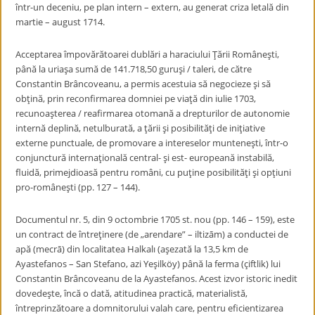
într-un deceniu, pe plan intern – extern, au generat criza letală din
martie – august 1714.
Acceptarea împovărătoarei dublări a haraciului Ţării Româneşti,
până la uriaşa sumă de 141.718,50 guruşi / taleri, de către
Constantin Brâncoveanu, a permis acestuia să negocieze şi să
obţină, prin reconfirmarea domniei pe viaţă din iulie 1703,
recunoaşterea / reafirmarea otomană a drepturilor de autonomie
internă deplină, netulburată, a ţării şi posibilităţi de iniţiative
externe punctuale, de promovare a intereselor munteneşti, într-o
conjunctură internaţională central- şi est- europeană instabilă,
fluidă, primejdioasă pentru români, cu puţine posibilităţi şi opţiuni
pro-româneşti (pp. 127 – 144).
Documentul nr. 5, din 9 octombrie 1705 st. nou (pp. 146 – 159), este
un contract de întreţinere (de „arendare” – iltizām) a conductei de
apă (mecrā) din localitatea Halkalı (aşezată la 13,5 km de
Ayastefanos – San Stefano, azi Yeşilköy) până la ferma (çiftlik) lui
Constantin Brâncoveanu de la Ayastefanos. Acest izvor istoric inedit
dovedeşte, încă o dată, atitudinea practică, materialistă,
întreprinzătoare a domnitorului valah care, pentru eficientizarea