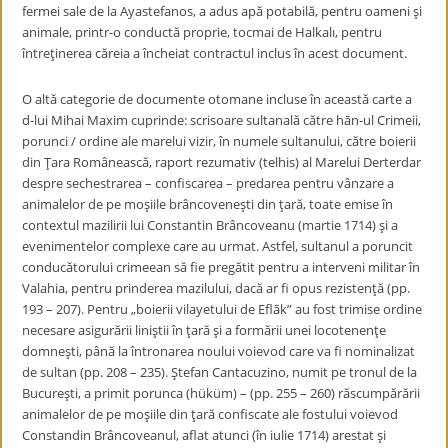
fermei sale de la Ayastefanos, a adus apă potabilă, pentru oameni şi
animale, printr-o conductă proprie, tocmai de Halkalı, pentru
întreţinerea căreia a încheiat contractul inclus în acest document.
O altă categorie de documente otomane incluse în această carte a
d-lui Mihai Maxim cuprinde: scrisoare sultanală către hān-ul Crimeii,
porunci / ordine ale marelui vizir, în numele sultanului, către boierii
din Ţara Românească, raport rezumativ (telhis) al Marelui Derterdar
despre sechestrarea – confiscarea – predarea pentru vânzare a
animalelor de pe moşiile brâncoveneşti din ţară, toate emise în
contextul mazilirii lui Constantin Brâncoveanu (martie 1714) şi a
evenimentelor complexe care au urmat. Astfel, sultanul a poruncit
conducătorului crimeean să fie pregătit pentru a interveni militar în
Valahia, pentru prinderea mazilului, dacă ar fi opus rezistenţă (pp.
193 – 207). Pentru „boierii vilayetului de Eflāk” au fost trimise ordine
necesare asigurării liniştii în ţară şi a formării unei locotenenţe
domneşti, până la întronarea noului voievod care va fi nominalizat
de sultan (pp. 208 – 235). Ştefan Cantacuzino, numit pe tronul de la
Bucureşti, a primit porunca (hüküm) – (pp. 255 – 260) răscumpărării
animalelor de pe moşiile din ţară confiscate ale fostului voievod
Constandin Brâncoveanul, aflat atunci (în iulie 1714) arestat şi