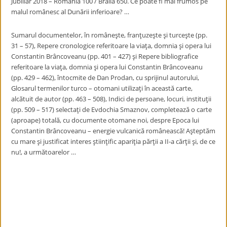
Jubiliar 2018 – România 100 / Brăila 650. Ce poate fi mai frumos pe
malul românesc al Dunării inferioare? …
Sumarul documentelor, în româneşte, franţuzeşte şi turceşte (pp.
31 – 57), Repere cronologice referitoare la viaţa, domnia şi opera lui
Constantin Brâncoveanu (pp. 401 – 427) şi Repere bibliografice
referitoare la viaţa, domnia şi opera lui Constantin Brâncoveanu
(pp. 429 – 462), întocmite de Dan Prodan, cu sprijinul autorului,
Glosarul termenilor turco – otomani utilizaţi în această carte,
alcătuit de autor (pp. 463 – 508), Indici de persoane, locuri, instituţii
(pp. 509 – 517) selectaţi de Evdochia Smaznov, completează o carte
(aproape) totală, cu documente otomane noi, despre Epoca lui
Constantin Brâncoveanu – energie vulcanică românească! Aşteptăm
cu mare şi justificat interes ştiinţific apariţia părţii a II-a cărţii şi, de ce
nu!, a următoarelor …