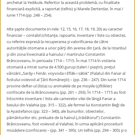
anchetat la Yedikule. Referitor la această problemă, cu finalitate
financiară explicită, a raportat (telhis) şi Marele Derterdar, în mai /
iunie 1714 (pp. 248 – 254).
Alte şapte documente (n-rele: 12, 15, 16, 17, 18, 19, 20) au caracter
financiar – contabil (chitanţe, rapoarte, inventare / liste cu obiecte),
cu referire expresă la recuperarea şi valorificarea de către
autorităţile otomane a unor părţi din averea din ţară, de la Istanbul
şi din zona învecinată a hainului / martirului Constantin
Brâncoveanu, în perioada 1714 – 1715. În mai 1714 în vistieria
otomană a intrat suma de 4.500 guruşi (taleri / piaştri), preţul
vânzării „Sarāy-ı Fenār, voyvoda-i Eflāk-ı sābık” (Palatul din Fanar al
fostului voievod al Ţării Româneşti) – (pp. 236 – 247). Din iunie 1714
provine defter-ul (lista) cu animalele de pe moşiile (çiftlikler)
confiscate de la Brâncoveanu (pp. 261 – 293). În 1714 – 1715 au fost
întocmite inventare / liste ale camerelor vilei de lângă Fanar a
beiului din Valahia (pp. 315 – 322), ale fermei lui Konstantin Beği de
la Ayastefanos (pp. 323 – 340), ale bunurilor, obiectelor,
pământurilor etc. preluate de la hainul („trădătorul”) Constantin
Brâncoveanu, fost voievod al Valahiei, în urma aplicării procedurii
müsādere (confiscare) – (pp. 341 – 395). Un telhis (pp. 294 – 305) şi o