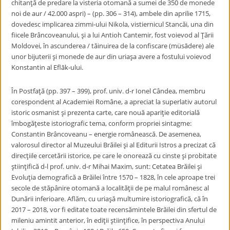
chitanţă de predare la visteria otomană a sumei de 350 de monede
noi de aur / 42.000 aspri) – (pp. 306 – 314), ambele din aprilie 1715,
dovedesc implicarea zimmi-ului Nikola, vistiernicul Stancăi, una din
fiicele Brâncoveanului, şi a lui Antioh Cantemir, fost voievod al Ţării
Moldovei, în ascunderea / tăinuirea de la confiscare (müsādere) ale
unor bijuterii şi monede de aur din uriaşa avere a fostului voievod
Konstantin al Eflāk-ului.
În Postfaţă (pp. 397 – 399), prof. univ. d-r Ionel Cândea, membru
corespondent al Academiei Române, a apreciat la superlativ autorul
istoric osmanist şi prezenta carte, care nouă apariţie editorială
îmbogăţeste istoriografic tema, conform propriei sintagme:
Constantin Brâncoveanu – energie românească. De asemenea,
valorosul director al Muzeului Brăilei şi al Editurii Istros a precizat că
direcţiile cercetării istorice, pe care le onorează cu cinste şi probitate
ştiinţifică d-l prof. univ. d-r Mihai Maxim, sunt: Cetatea Brăilei şi
Evoluţia demografică a Brăilei între 1570 – 1828, în cele aproape trei
secole de stăpânire otomană a localităţii de pe malul românesc al
Dunării inferioare. Aflăm, cu uriaşă multumire istoriografică, că în
2017 – 2018, vor fi editate toate recensămintele Brăilei din sfertul de
mileniu amintit anterior, în ediţii ştiinţifice, în perspectiva Anului