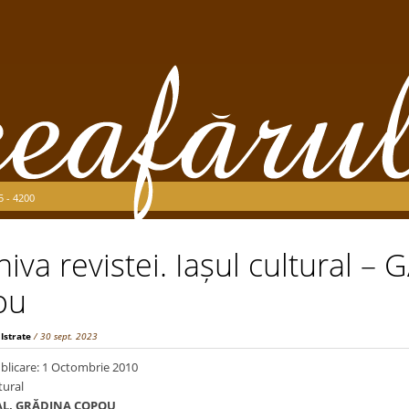
5 - 4200
hiva revistei. Iașul cultural
ou
 Istrate
/ 30 sept. 2023
blicare: 1 Octombrie 2010
tural
AL, GRĂDINA COPOU