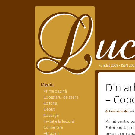
Fondat 2009 • ISSN 206
Din ar
Meniu
Prima pagină
– Cop
Luceafărul de seară
Editorial
Debut
Articol scris de:
Ion
Educaţie
Invitaţie la lectură
Primit pentru pu
Comentarii
Fotoreportaj cul
Atitudinii
IAȘUL CULTUR