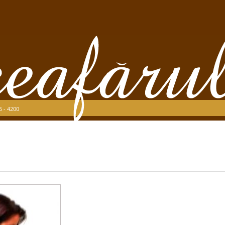
5 - 4200
D