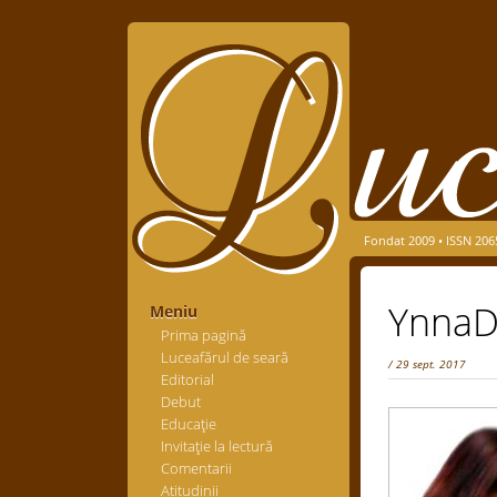
Fondat 2009 • ISSN 206
Ynna
Meniu
Prima pagină
Luceafărul de seară
/ 29 sept. 2017
Editorial
Debut
Educaţie
Invitaţie la lectură
Comentarii
Atitudinii