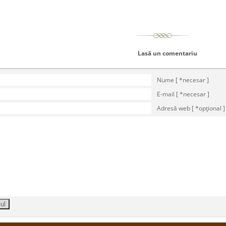
Lasă un comentariu
Nume [ *necesar ]
E-mail [ *necesar ]
Adresă web [ *opţional ]