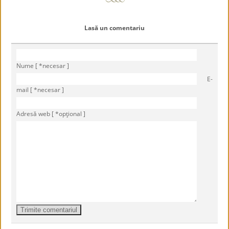
Lasă un comentariu
Nume [ *necesar ]
E-
mail [ *necesar ]
Adresă web [ *opţional ]