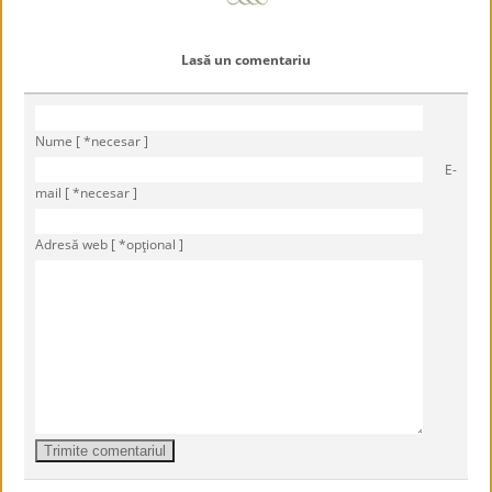
Lasă un comentariu
Nume [ *necesar ]
E-
mail [ *necesar ]
Adresă web [ *opţional ]