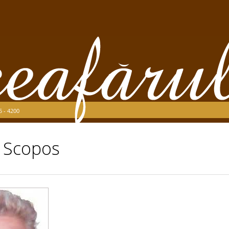
5 - 4200
 Scopos