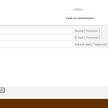
Lasă un comentariu
Nume [ *necesar ]
E-mail [ *necesar ]
Adresă web [ *opţional ]