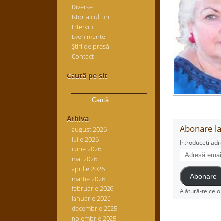
Diverse
Istoria culturii
Interviu
Evenimente
Știri de presă
Contact
Caută pe sit
Caută
după:
Arhiva
Abonare la 
august 2026
iulie 2026
Introduceți adr
iunie 2026
Adresă
mai 2026
email
aprilie 2026
Abonare
martie 2026
februarie 2026
Alătură-te celo
ianuarie 2026
decembrie 2025
noiembrie 2025