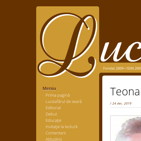
Fondat 2009 • ISSN 206
Teona
Meniu
Prima pagină
Luceafărul de seară
/ 24 dec. 2019
Editorial
Debut
Educaţie
Invitaţie la lectură
Comentarii
Atitudinii