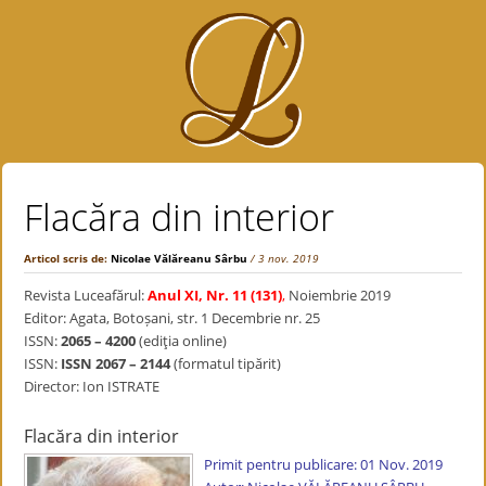
Flacăra din interior
Articol scris de:
Nicolae Vălăreanu Sârbu
/ 3 nov. 2019
Revista Luceafărul:
Anul XI, Nr. 11 (131)
,
Noiembrie 2019
Editor: Agata, Botoșani, str. 1 Decembrie nr. 25
ISSN:
2065 – 4200
(ediţia online)
ISSN:
ISSN 2067 – 2144
(formatul tipărit)
Director: Ion ISTRATE
Flacăra din interior
Primit pentru publicare: 01 Nov. 2019