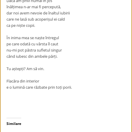
Dacă am privi numai în jos
înălțimea n-ar mai fi percepută,
dar noi avem nevoie de înaltul iubirii
care ne lasă sub acoperișul ei cald
ca pe niște copii.
În inima mea se naște întregul
pe care odată cu vârsta îl caut
nu-mi pot păstra sufletul singur
când iubesc din ambele părți.
Tu aștepți? Am să vin.
Flacăra din interior
e o lumină care răzbate prin toți porii.
Similare