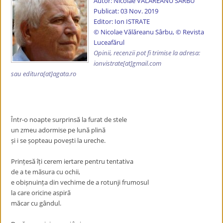
Autor:
Nicolae VĂLĂREANU SÂRBU
Publicat: 03 Nov. 2019
Editor: Ion ISTRATE
© Nicolae Vălăreanu Sârbu, © Revista
Luceafărul
Opinii, recenzii pot fi trimise la adresa:
ionvistrate
[at]gmail.com
sau editura[at]agata.ro
Într-o noapte surprinsă la furat de stele
un zmeu adormise pe lună plină
și i se șopteau povești la ureche.
Prințesă îți cerem iertare pentru tentativa
de a te măsura cu ochii,
e obișnuința din vechime de a rotunji frumosul
la care oricine aspiră
măcar cu gândul.