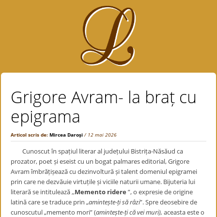
Grigore Avram- la braț cu
epigrama
Articol scris de:
Mircea Daroşi
/ 12 mai 2026
Cunoscut în spațiul literar al județului Bistrița-Năsăud ca
prozator, poet și eseist cu un bogat palmares editorial, Grigore
Avram îmbrățișează cu dezinvoltură și talent domeniul epigramei
prin care ne dezvăuie virtuțile și viciile naturii umane. Bijuteria lui
literară se intitulează ,,
Memento ridere
”, o expresie de origine
latină
care
se traduce prin „
amintește-ți să râzi
”. Spre deosebire de
cunoscutul „memento mori” (
amintește-ți că vei muri),
aceasta este o