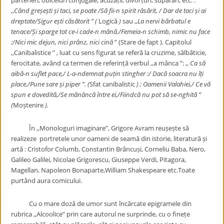
parteneri, obiceiuri conjugale, acuzații, divorțuri, supărări, etc. :
,,
Când greșești și taci, se poate /Să fii-n spirit răsărit, / Dar de taci și ai
dreptate/Sigur ești căsătorit ” (
Logică
)
sau ,,
La nervi bărbatul e
tenace/Și sparge tot ce-i cade-n mână./Femeia-n schimb, nimic nu face
:/Nici mic dejun, nici prânz, nici cină
” (Stare de fapt ). Capitolul
,,Canibalistice ” , luat cu sens figurat se referă la cruzime, sălbăticie,
ferocitate, având ca termen de referință verbul ,,a mânca ”: ,,
Ca să
aibă-n suflet pace,/ L-a-ndemnat puțin stingher :/ Dacă soacra nu îți
place,/Pune sare și piper ”. (
Sfat canibalistic
) ; Oamenii Valahiei,/ Ce vă
spun e dovedită,/Se mănâncă între ei,/Fiindcă nu pot să se-nghită ”
(
Moștenire
).
În ,,Monologuri imaginare”, Grigore Avram reușește să
realizeze portretele unor oameni de seamă din istorie, literatură și
artă : Cristofor Columb, Constantin Brâncuși, Corneliu Baba, Nero,
Galileo Galilei, Nicolae Grigorescu, Giuseppe Verdi, Pitagora,
Magellan, Napoleon Bonaparte,William Shakespeare etc.Toate
purtând aura comicului.
Cu o mare doză de umor sunt încărcate epigramele din
rubrica ,,Alcoolice” prin care autorul ne surprinde, cu o finețe