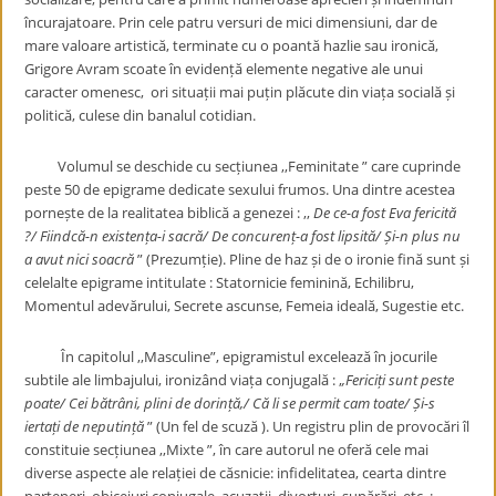
încurajatoare. Prin cele patru versuri de mici dimensiuni, dar de
mare valoare artistică, terminate cu o poantă hazlie sau ironică,
Grigore Avram scoate în evidență elemente negative ale unui
caracter omenesc, ori situații mai puțin plăcute din viața socială și
politică, culese din banalul cotidian.
Volumul se deschide cu secțiunea ,,Feminitate ” care cuprinde
peste 50 de epigrame dedicate sexului frumos. Una dintre acestea
pornește de la realitatea biblică a genezei : ,,
De ce-a fost Eva fericită
?/ Fiindcă-n existența-i sacră/ De concurenț-a fost lipsită/ Și-n plus nu
a avut nici soacră
” (Prezumție). Pline de haz și de o ironie fină sunt și
celelalte epigrame intitulate : Statornicie feminină, Echilibru,
Momentul adevărului, Secrete ascunse, Femeia ideală, Sugestie etc.
În capitolul ,,Masculine”, epigramistul excelează în jocurile
subtile ale limbajului, ironizând viața conjugală : ,
,Fericiți sunt peste
poate/ Cei bătrâni, plini de dorință,/ Că li se permit cam toate/ Și-s
iertați de neputință
” (Un fel de scuză ). Un registru plin de provocări îl
constituie secțiunea ,,Mixte ”, în care autorul ne oferă cele mai
diverse aspecte ale relației de căsnicie: infidelitatea, cearta dintre