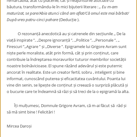
remarcabilă, atât cu plăcerile, cât și neajunsurile asociate cu
băutura, transformându-le în mici bijuterii literare :
,, Eu m-am
maturizat, se pare/Abia atunci când am aflat/Că omul este mai bărbat/
După vreo patru-cinci pahare
(Deducție ).
O rezonanță anecdotică au și catrenele din secțiunile ,, De la
viață inspirate ”, ,,Despre ignoranță ”, ,,Politice ”, ,,Personale ”, ,,
Firescuri ”,,Agrare ” și ,,Diverse ”. Epigramele lui Grigore Avram sunt
niște perle moraliste, atât prin formă, cât și prin conținut, care
contribuie la îndreptarea moravurilor tuturor membrilor societății
noastre bolnăvicioase. El spune râzând adevărul și este puternic
ancorat în realitate. Este un creator fertil, sobru , inteligent și bine
informat, cunoscând puterea și eficacitatea cuvântului. Poanta lui
vine din senin, se lipește de conținut și creează o surpriză plăcută și
o bucurie care te îndeamnă să râzi și să treci de la o epigramă la alta.
Îți mulțumesc, Domnule Grigore Avram, că m-ai făcut să râd și
să mă simt bine ! Felicitări !
Mircea Daroși