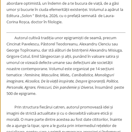
abordare optimistă, un îndemn de a te bucura de viață, de a găsi
umor și bucurie în ciuda efemerității existenței
.
Volumul a apărut la
Editura ,,Solon ” Bistrița, 2026, cu o prefață semnată de Laura-
Corina Roșca, doctor în filologie.
Autorul cultivă tradiția unor epigramiști de seamă, precum
Cincinat Pavelescu, Păstorel Teodoreanu, Alexandru Clenciu sau
George Topîrceanu, dar stă alături de bistrițenii Alexandru Misiuga,
Grigore Cotul, Emil Sângeorzan și alții, punând în valoare satira și
umorul ce vizează defecte umane sau defecțiuni ale societății
noastre contemporane. Volumul este organizat pe 14 secțiuni
tematice :
Feminine, Masculine, Mixte,, Canibalistice, Monologuri
imaginare, Alcoolice, De la viață inspirate, Despre ignoranță, Politice,
Personale, Agrare, Firescuri, Din pandemie și Diverse
, însumând peste
500 de epigrame.
Prin structura fiecărui catren, autorul promovează idei și
imagini de strictă actualitate și cu o deosebită valoare etică și
morală. O mare parte dintre acestea au fost date cititorilor, înainte
de a ajunge la tipar, spre a le gusta prin intermediul rețelelor de
socializare, pentru care a primit numeroase aprecieri și îndemnuri