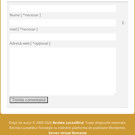
Nume [ *necesar ]
E-
mail [ *necesar ]
Adresă web [ *opţional ]
Drept de autor © 2009-2026
Revista Luceafărul
. Toate drepturile rezervate.
Revista Luceafărul foloseşte cu mândrie platforma de publicare Wordpress.
Server virtual Romania