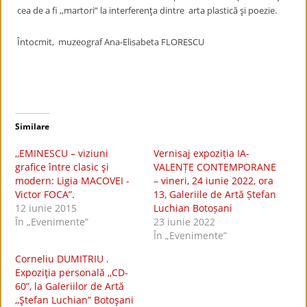
cea de a fi ,,martori” la interferenţa dintre arta plastică şi poezie.
Întocmit, muzeograf Ana-Elisabeta FLORESCU
Similare
,,EMINESCU – viziuni
Vernisaj expoziția IA-
grafice între clasic şi
VALENȚE CONTEMPORANE
modern: Ligia MACOVEI -
– vineri, 24 iunie 2022, ora
Victor FOCA”.
13, Galeriile de Artă Ștefan
12 iunie 2015
Luchian Botoșani
În „Evenimente”
23 iunie 2022
În „Evenimente”
Corneliu DUMITRIU .
Expoziţia personală ,,CD-
60”, la Galeriilor de Artă
,,Ştefan Luchian” Botoşani