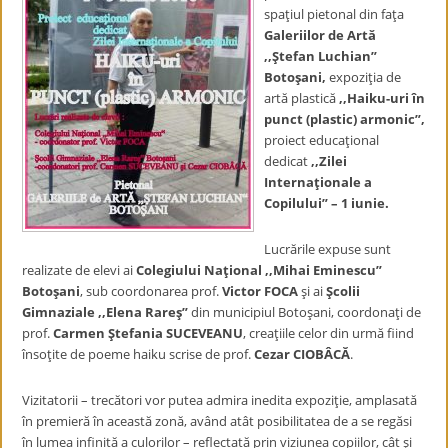
spaţiul pietonal din faţa
Galeriilor de Artă
,,Ştefan Luchian”
Botoşani
,
expoziţia de
artă plastică
,,Haiku-uri în
punct (plastic) armonic”
,
proiect educaţional
dedicat
,,Zilei
Internaţionale a
Copilului” – 1 iunie.
Lucrările expuse sunt
realizate de elevi ai
Colegiului Naţional ,,Mihai Eminescu”
Botoşani
, sub coordonarea prof.
Victor FOCA
şi ai
Şcolii
Gimnaziale ,,Elena Rareş”
din municipiul Botoşani, coordonaţi de
prof.
Carmen Ştefania SUCEVEANU
, creaţiile celor din urmă fiind
însoţite de poeme haiku scrise de prof.
Cezar CIOBÂCĂ
.
Vizitatorii – trecători vor putea admira inedita expoziţie, amplasată
în premieră în această zonă, având atât posibilitatea de a se regăsi
în lumea infinită a culorilor – reflectată prin viziunea copiilor, cât şi