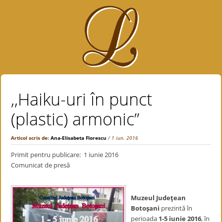
,,Haiku-uri în punct
(plastic) armonic”
Articol scris de:
Ana-Elisabeta Florescu
/ 1 iun. 2016
Primit pentru publicare: 1 iunie 2016
Comunicat de presă
Muzeul Judeţean
Botoşani
prezintă în
perioada
1-5 iunie 2016
, în